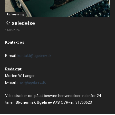
Risikostyring
Kriseledelse
11/06/2024
Kontakt os
E-mail:
kontakt@ugebrev.dk
Redaktør
Morten W. Langer
E-mail:
mwl@ugebrev.dk
Vi bestræber os på at besvare henvendelser indenfor 24
timer.
Økonomisk Ugebrev A/S
CVR-nr.: 31760623