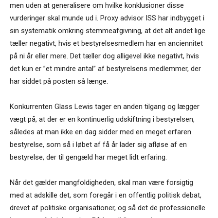
men uden at generalisere om hvilke konklusioner disse
vurderinger skal munde ud i. Proxy advisor ISS har indbygget i
sin systematik omkring stemmeafgivning, at det alt andet lige
tæller negativt, hvis et bestyrelsesmedlem har en anciennitet
på ni år eller mere. Det tæller dog alligevel ikke negativt, hvis
det kun er ”et mindre antal” af bestyrelsens medlemmer, der
har siddet på posten så længe.
Konkurrenten Glass Lewis tager en anden tilgang og lægger
vægt på, at der er en kontinuerlig udskiftning i bestyrelsen,
således at man ikke en dag sidder med en meget erfaren
bestyrelse, som så i løbet af få år lader sig afløse af en
bestyrelse, der til gengæld har meget lidt erfaring.
Når det gælder mangfoldigheden, skal man være forsigtig
med at adskille det, som foregår i en offentlig politisk debat,
drevet af politiske organisationer, og så det de professionelle