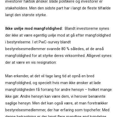
investorer faktisk ønsker. Både politikere og investorer er
stakeholdere. Men den sidste part har i langt de fleste tilfælde
langt den største styrke.
Ikke uvilje mod mangfoldighed:
Blandt investorerne synes
der ikke at være egentlig uvilje mod at gå efter mangfoldighed
i bestyrelserne. I et PwC-survey blandt
bestyrelsesmedlemmer svarede 80 % således, at de anså
mangfoldighed for at styrke deres virksomhed. Alligevel synes
der at være en vis resignation:
Man erkender, at det vil tage lang tid at opnå en bred
mangfoldighed, og specielt hvis man ikke ønsker at lade
mangfoldigheden få forrang for andre hensyn – hvilket mange
ikke gør. Andre hensyn kan være dem, vi herover benævnte
saglige hensyn. Men det kan også være, at man foretrækker
bestyrelsesmedlemmer, der har erfaring som topchefer. Med
denne betragtning er der langt flere mandlige end kvindelige