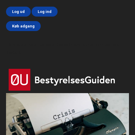
Log ud
Log ind
Køb adgang
Html code here! Replace this with any non empty text and
that's it.