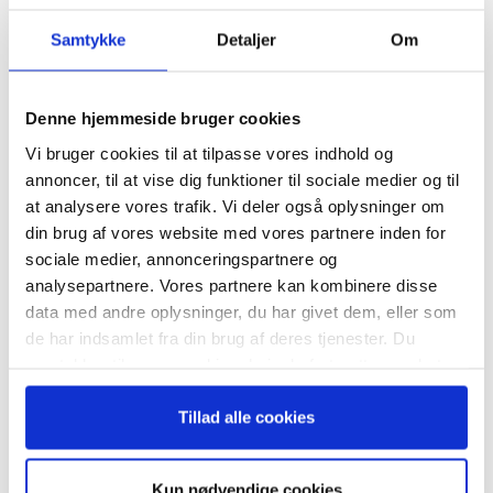
TAGS
anciennitet
BlackRock
Glass Lewis
Samtykke
Detaljer
Om
kontinuerlig udskiftning i bestyrelsen
mangfoldighed i bestyrelsen
Tilmeld dig vores
Proxy advisor ISS
PwC
State Street Global Advisors
nyhedsbrev
Denne hjemmeside bruger cookies
Vi bruger cookies til at tilpasse vores indhold og
– og modtag Ole Borchs bog
annoncer, til at vise dig funktioner til sociale medier og til
“Succes i en dansk bestyrelse”
at analysere vores trafik. Vi deler også oplysninger om
din brug af vores website med vores partnere inden for
sociale medier, annonceringspartnere og
analysepartnere. Vores partnere kan kombinere disse
RELATEREDE ARTIKLER
data med andre oplysninger, du har givet dem, eller som
Når du trykker "modtag bogen" bliver du tilmeldt
de har indsamlet fra din brug af deres tjenester. Du
Guide: Merværdi i diversitet
Bestyrelsesguidens ugentlige nyhedsbrev samt
handler mest om kultur
samtykker til vores cookies, hvis du fortsætter med at
markedsføring via mail.
anvende vores hjemmeside.
Tilmeld
Tillad alle cookies
Syv karriereråd til personlig
Kun nødvendige cookies