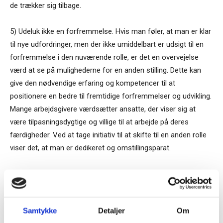
de trækker sig tilbage.
5) Udeluk ikke en forfremmelse. Hvis man føler, at man er klar
til nye udfordringer, men der ikke umiddelbart er udsigt til en
forfremmelse i den nuværende rolle, er det en overvejelse
værd at se på mulighederne for en anden stilling. Dette kan
give den nødvendige erfaring og kom­petencer til at
positionere en bedre til fremtidige forfrem­melser og udvikling.
Mange arbejdsgivere værdsætter an­satte, der viser sig at
være tilpasningsdygtige og villige til at arbejde på deres
færdigheder. Ved at tage initiativ til at skifte til en anden rolle
viser det, at man er dedikeret og omstillingsparat.
MAL
TAGS
Fremhævet på ugebrev.dk
Karriere
Ledelse 20/2023
Samtykke
Detaljer
Om