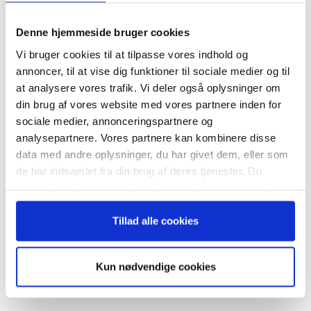
Tilmeld dig vores
nyhedsbrev
Denne hjemmeside bruger cookies
Vi bruger cookies til at tilpasse vores indhold og
– og modtag Ole Borchs bog
annoncer, til at vise dig funktioner til sociale medier og til
“Succes i en dansk bestyrelse”
at analysere vores trafik. Vi deler også oplysninger om
RELATEREDE ARTIKLER
din brug af vores website med vores partnere inden for
sociale medier, annonceringspartnere og
Guide: Seks regler for
analysepartnere. Vores partnere kan kombinere disse
succesfuld succession
data med andre oplysninger, du har givet dem, eller som
Når du trykker "modtag bogen" bliver du tilmeldt
de har indsamlet fra din brug af deres tjenester. Du
Bestyrelsesguidens ugentlige nyhedsbrev samt
samtykker til vores cookies, hvis du fortsætter med at
markedsføring via mail.
anvende vores hjemmeside.
Tilmeld
Hvornår er det tid til at slå op
Tillad alle cookies
med sin coach?
Kun nødvendige cookies