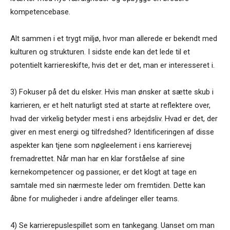
kompetencebase.
Alt sammen i et trygt miljø, hvor man allerede er be­kendt med
kulturen og strukturen. I sidste ende kan det lede til et
potentielt karriereskifte, hvis det er det, man er interesseret i.
3) Fokuser på det du elsker. Hvis man ønsker at sætte skub i
karrieren, er et helt naturligt sted at starte at re­flektere over,
hvad der virkelig betyder mest i ens arbejds­liv. Hvad er det, der
giver en mest energi og tilfredshed? Identificeringen af disse
aspekter kan tjene som nøgle­element i ens karrierevej
fremadrettet. Når man har en klar forståelse af sine
kernekompetencer og passioner, er det klogt at tage en
samtale med sin nærmeste leder om fremtiden. Dette kan
åbne for muligheder i andre afdelin­ger eller teams.
4) Se karrierepuslespillet som en tankegang. Uanset om man