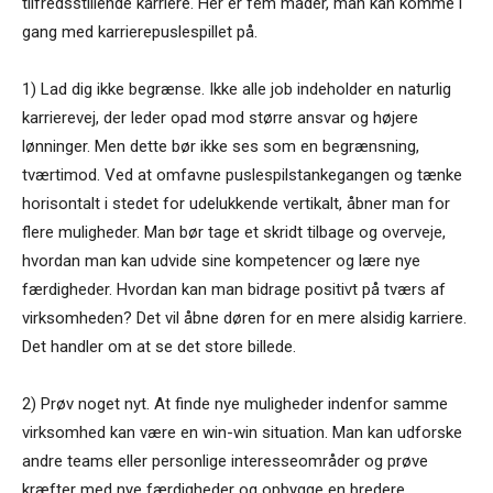
tilfredsstillende karriere. Her er fem måder, man kan komme i
gang med karrierepuslespillet på.
1) Lad dig ikke begrænse. Ikke alle job indeholder en naturlig
karrierevej, der leder opad mod større ansvar og højere
lønninger. Men dette bør ikke ses som en begræns­ning,
tværtimod. Ved at omfavne puslespilstankegangen og tænke
horisontalt i stedet for udelukkende vertikalt, åbner man for
flere muligheder. Man bør tage et skridt tilbage og overveje,
hvordan man kan udvide sine kom­petencer og lære nye
færdigheder. Hvordan kan man bidrage positivt på tværs af
virksomheden? Det vil åbne døren for en mere alsidig karriere.
Det handler om at se det store billede.
2) Prøv noget nyt. At finde nye muligheder indenfor samme
virksomhed kan være en win-win situation. Man kan udforske
andre teams eller personlige interesseom­råder og prøve
kræfter med nye færdigheder og opbygge en bredere