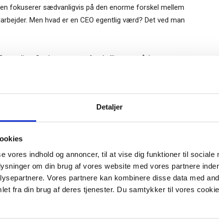
tikken fokuserer sædvanligvis på den enorme forskel mellem
arbejder. Men hvad er en CEO egentlig værd? Det ved man
EO-værdien. Og der er meget forskellige syn på, hvor meget
forskning tilskriver CEO’en så lidt som tre pct. af en
højt som 40 pct. Så til trods for de meget store lønbeløb,
lmeld dig vores
ingsniveau, der rent faktisk er passende.
nyhedsbrev
Gratis
Detaljer
e-bog
res viden om corporate governance er, hvordan man bedst
odtag Ole Borchs bog
 måder at sammensætte løn på i dag, og resultatet af
ookies
 i en dansk bestyrelse”
 er en forvirrende mosaik af forskellige valgmuligheder.
se vores indhold og annoncer, til at vise dig funktioner til sociale
r muligvis mindsker incitamentet til at præstere, og om
plysninger om din brug af vores website med vores partnere inden
 interessefællesskabet mellem topledere og aktionærer.
ysepartnere. Vores partnere kan kombinere disse data med andr
et fra din brug af deres tjenester. Du samtykker til vores cookie
vores viden handler om, at visse aktionærer er “bedre” end
r "modtag bogen" bliver du tilmeldt
uidens ugentlige nyhedsbrev samt
å sammensætningen af deres aktionærbase og har investor
 via mail.