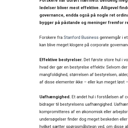
Forskere har udført nærmest uendelig mege
ledelser bliver mest effektive. Alligevel fin
governance, endda også på nogle ret ordinæ
bygger på påstande og meninger fremfor r
Forskere fra
Stanford Business
gennemgår i et 
kan blive meget klogere på corporate governan
Effektive bestyrelser.
Det første store hul i 
hvad der gør en bestyrelse effektiv. Selvom der
mangfoldighed, størrelsen af bestyrelsen, alder, 
af disse elementer ikke – eller kun meget løst
Uafhængighed.
Et andet hul i forståelsen af
bidrager til bestyrelsens uafhængighed. Uafhæn
kompromitteres af en økonomisk eller arbejdsrel
undersøgelser finder dog meget beskeden ell
hvilket sætter spørgsmålstegn ved, om disse a