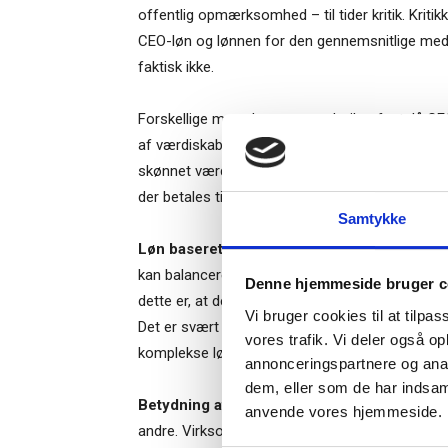
offentlig opmærksomhed – til tider kritik. Kri
CEO-løn og lønnen for den gennemsnitlige med
faktisk ikke.
Forskellige metoder er anvendt til at fastslå C
af værdiskabelsen, CEO’en kan tilskrives. Noget 
skønnet værdiskabelse, mens andre vurderer så 
Ti
der betales til CEO’er, ved man ikke hvilket lønn
Samtykke
Løn baseret på præstation.
Endnu et hul i vo
– og m
kan balancere løn og præstation. Der er mange
Denne hjemmeside bruger c
“Succes
dette er, at den moderne kompensationskontrakt
Vi bruger cookies til at tilpas
Det er svært at sige, om kompleksitet øger elle
vores trafik. Vi deler også o
komplekse lønprogrammer styrker eller svækker
annonceringspartnere og anal
dem, eller som de har indsaml
Betydning af aktionærbase.
Det sjette hul i 
Når du trykke
anvende vores hjemmeside.
Bestyrelsesg
andre. Virksomheder lægger betydelig vægt p
markedsføring