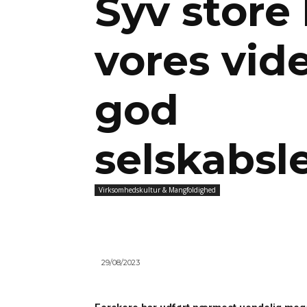
Syv store 
vores vid
god
selskabsl
Virksomhedskultur & Mangfoldighed
29/08/2023