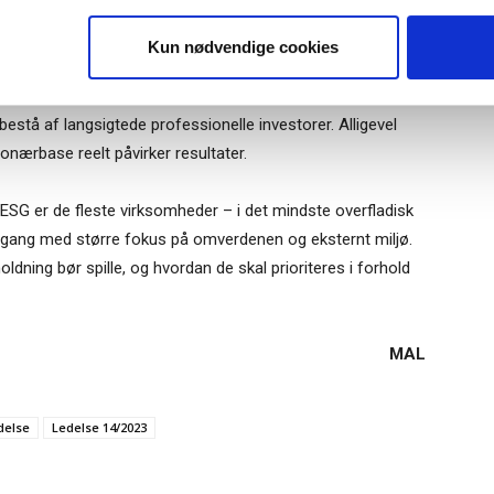
iden, der findes om aktionærers påvirkning af selskabet, er
Tilmeld
Kun nødvendige cookies
s aktiekurs ville være højere, hvis de kunne tiltrække deres
bestå af langsigtede professionelle investorer. Alligevel
ærbase reelt påvirker resultater.
G er de fleste virksomheder – i det mindste overfladisk
 tilgang med større fokus på omverdenen og eksternt miljø.
ldning bør spille, og hvordan de skal prioriteres i forhold
MAL
delse
Ledelse 14/2023