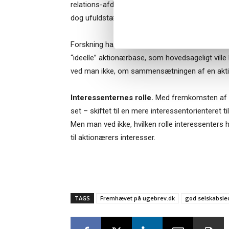
relations-afdelinger for at tilgodese dem. Den v
dog ufuldstændig.
Forskning har vist, at virksomheder tror, at dere
“ideelle” aktionærbase, som hovedsageligt ville 
ved man ikke, om sammensætningen af en aktion
Interessenternes rolle.
Med fremkomsten af ES
set – skiftet til en mere interessentorienteret
Men man ved ikke, hvilken rolle interessenters ho
til aktionærers interesser.
TAGS
Fremhævet på ugebrev.dk
god selskabsle