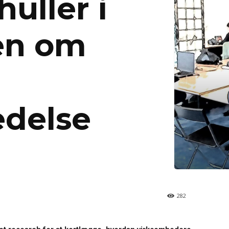
huller i
en om
edelse
282