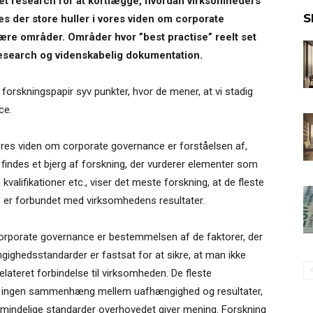
t research for at kortlægge, hvordan virksomheders
S
des der store huller i vores viden om corporate
re områder. Områder hvor ”best practise” reelt set
esearch og videnskabelig dokumentation.
forskningspapir syv punkter, hvor de mener, at vi stadig
ce.
vores viden om corporate governance er forståelsen af,
 findes et bjerg af forskning, der vurderer elementer som
kvalifikationer etc., viser det meste forskning, at de fleste
 – er forbundet med virksomhedens resultater.
 corporate governance er bestemmelsen af de faktorer, der
gighedsstandarder er fastsat for at sikre, at man ikke
ateret forbindelse til virksomheden. De fleste
er ingen sammenhæng mellem uafhængighed og resultater,
lmindelige standarder overhovedet giver mening. Forskning