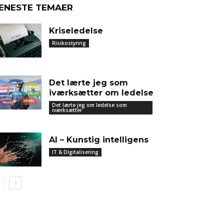
ENESTE TEMAER
Kriseledelse
Risikostyring
Det lærte jeg som
iværksætter om ledelse
Det lærte jeg om ledelse som
iværksætter
AI – Kunstig intelligens
IT & Digitalisering