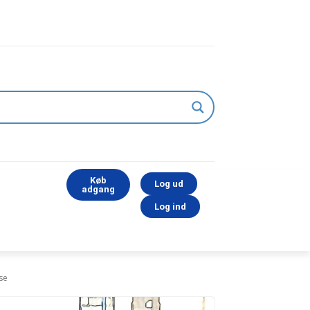
Køb
Log ud
adgang
Log ind
se