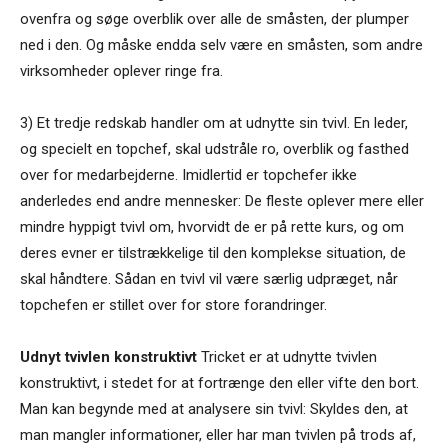
ovenfra og søge overblik over alle de småsten, der plumper
ned i den. Og måske endda selv være en småsten, som andre
virksomheder oplever ringe fra.
3) Et tredje redskab handler om at udnytte sin tvivl. En leder,
og specielt en topchef, skal udstråle ro, overblik og fasthed
over for medarbejderne. Imidlertid er topchefer ikke
anderledes end andre mennesker: De fleste oplever mere eller
mindre hyppigt tvivl om, hvorvidt de er på rette kurs, og om
deres evner er tilstrækkelige til den komplekse situation, de
skal håndtere. Sådan en tvivl vil være særlig udpræget, når
topchefen er stillet over for store forandringer.
Udnyt tvivlen konstruktivt
Tricket er at udnytte tvivlen
konstruktivt, i stedet for at fortrænge den eller vifte den bort.
Man kan begynde med at analysere sin tvivl: Skyldes den, at
man mangler informationer, eller har man tvivlen på trods af,