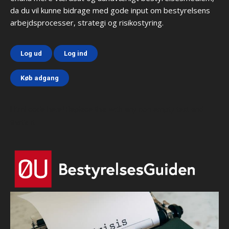
da du vil kunne bidrage med gode input om bestyrelsens
arbejdsprocesser, strategi og risikostyring.
Log ud
Log ind
Køb adgang
Html code here! Replace this with any non empty text and
that's it.