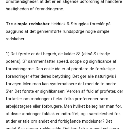
omstændigheder, at det er en stigende udfordring at håndtere
hastigheden af forandringerne.
Tre simple redskaber
Heidrick & Struggles foreslår på
baggrund af det gennemførte rundspørge nogle simple
redskaber:
1) Det første er det begreb, de kalder S³ (altså S i tredje
potens). S³ sammenfatter speed, scope og significance af
forandringerne. Den enkle ide er at prioritere de forskellige
forandringer efter deres betydning. Det gør alle naturligvis i
forvejen. Men man kan systematisere det med de to andre
S’er. Det første er signifikansen: Verden af fuld af profeter, der
fortæller om ændringer i f.eks. folks præferencer som
arbejdstagere eller forbrugere. Men hvilket belæg har man for,
at disse ændringer faktisk er indtruffet, og i særdeleshed for,
at der er tale om andet end forbigående modeluner? Det
andet S er scope: rækkevidde. Det kan f.eks. meget vel være