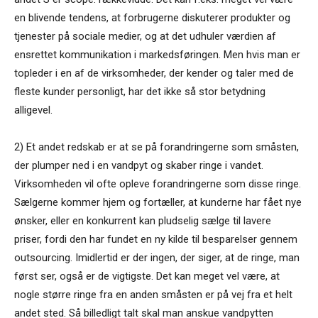
en blivende tendens, at forbrugerne diskuterer produkter og
tjenester på sociale medier, og at det udhuler værdien af
ensrettet kommunikation i markedsføringen. Men hvis man er
topleder i en af de virksomheder, der kender og taler med de
fleste kunder personligt, har det ikke så stor betydning
alligevel.
2) Et andet redskab er at se på forandringerne som småsten,
der plumper ned i en vandpyt og skaber ringe i vandet.
Virksomheden vil ofte opleve forandringerne som disse ringe.
Sælgerne kommer hjem og fortæller, at kunderne har fået nye
ønsker, eller en konkurrent kan pludselig sælge til lavere
priser, fordi den har fundet en ny kilde til besparelser gennem
outsourcing. Imidlertid er der ingen, der siger, at de ringe, man
først ser, også er de vigtigste. Det kan meget vel være, at
nogle større ringe fra en anden småsten er på vej fra et helt
andet sted. Så billedligt talt skal man anskue vandpytten