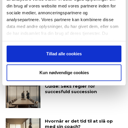
din brug af vores website med vores partnere inden for
sociale medier, annonceringspartnere og
Guide: Fem tegn på, at
analysepartnere. Vores partnere kan kombinere disse
topchefen er på vildspor
data med andre oplysninger, du har givet dem, eller som
Når du trykker "modtag bogen" bliver du tilmeldt
de har indsamlet fra din brug af deres tjenester. Du
Bestyrelsesguidens ugentlige nyhedsbrev samt
samtykker til vores cookies, hvis du fortsætter med at
markedsføring via mail.
anvende vores hjemmeside.
Tilmeld
Tillad alle cookies
Kun nødvendige cookies
SENESTE ARTIKLER
Guide: Seks regler for
succesfuld succession
Hvornår er det tid til at slå op
med sin coach?