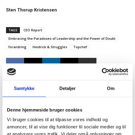
Sten Thorup Kristensen
TAGS
CEO Report
Embracing the Paradoxes of Leadership and the Power of Doubt
forandring
Heidrick & Struggles
Topchef
Samtykke
Detaljer
Om
Tilmeld dig vores
RELATEREDE ARTIKLER
nyhedsbrev
Denne hjemmeside bruger cookies
Guide: Genopfind den
meningsfulde virksomhed
Vi bruger cookies til at tilpasse vores indhold og
– og modtag Ole Borchs bog
annoncer, til at vise dig funktioner til sociale medier og til
“Succes i en dansk bestyrelse”
at analysere vores trafik. Vi deler også oplysninger om