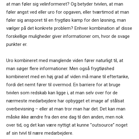
at man føler sig velinformeret? Og betyder tvivlen, at man
føler angst ved eller uro for opgaven, eller tværtimod at man
føler sig ansporet til en frygtløs kamp for den løsning, man
vælger på det konkrete problem? Enhver kombination af disse
forskellige muligheder giver informationer om, hvor de svage
punkter er.
Uro kombineret med manglende viden fører naturligt til, at
man søger flere informationer. Men også frygtløshed
kombineret med en høj grad af viden må mane til eftertanke,
fordi det nemt fører til overmod. En barriere for at bruge
tvivlen som redskab kan ligge i, at man selv over for de
nærmeste medarbejdere har opbygget et image af stålsat
overbevisning – eller at man tror man har det. Det kan man
måske ikke ændre fra den ene dag til den anden, men nok
over tid, og det kan være nyttigt at kunne ”outsource” noget
af sin tvivl til nære medarbejdere.