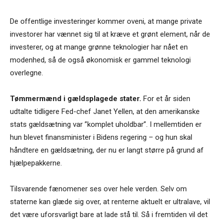
De offentlige investeringer kommer oveni, at mange private
investorer har vænnet sig til at kræve et grønt element, når de
investerer, og at mange grønne teknologier har nået en
modenhed, så de også økonomisk er gammel teknologi
overlegne.
Tømmermænd i gældsplagede stater.
For et år siden
udtalte tidligere Fed-chef Janet Yellen, at den amerikanske
stats gældsætning var ”komplet uholdbar”. I mellemtiden er
hun blevet finansminister i Bidens regering – og hun skal
håndtere en gældsætning, der nu er langt større på grund af
hjælpepakkerne.
Tilsvarende fænomener ses over hele verden. Selv om
staterne kan glæde sig over, at renterne aktuelt er ultralave, vil
det være uforsvarligt bare at lade stå til. Så i fremtiden vil det