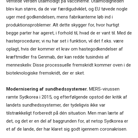
ventede verden utålmodigt på vaccinerne. Utålmodigheden
blev kun større, da de var færdigudviklet, og EU tøvede nogle
uger med godkendelsen, mens fabrikanterne løb ind i
produktionsproblemer. Alt dette skygger for, hvor hurtigt
begge parter har ageret, i forhold til, hvad de er vant til. Med de
hasteprocedurer, vi nu har set i funktion, vil det f.eks. være
oplagt, hvis der kommer et krav om hastegodkendelser af
kræftmidler fra Genmab, der kan redde tusindvis af
menneskeliv. Disse processuelle fremskridt kommer oven i de
bioteknologiske fremskridt, der er sket.
Modernisering af sundhedssystemer.
MERS-virussen
ramte Sydkorea i 2015, og efterfølgende opstod der kritik af
landets sundhedssystemer, der tydeligvis ikke var
tilstrækkeligt forberedt på dén situation. Men man lærte af
det, og det er en del af baggrunden for, at netop Sydkorea er
et af de lande, der har klaret sig godt igennem coronakrisen.