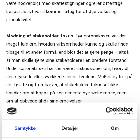
være nødvendigt med skattestigninger og/eller offentlige
besparelser, hvortil kommer tiltag for at øge vækst og
produktivitet.
Modning af stakeholder-fokus.
Før coronakrisen var der
meget tale om, hvordan virksomheder kunne og skulle finde
tilbage til et andet formål end blot det at tjene penge – altså
at man skulle tjene sine stakeholdere i en bredere forstand.
Under coronakrisen har der været diskussioner om, hvorvidt
den styrkede eller svækkede denne tendens. McKinsey tror på
det første og fremhæver, at stakeholder-fokusset ikke
handler om at hoppe på den seneste nye woke mode, men
om at opbygge tillid i sine omgivelser.
TAGS
Årshjul
Biden
Ledelse/3
mckinsey
Samtykke
Detaljer
Om
Tilmeld dig vores