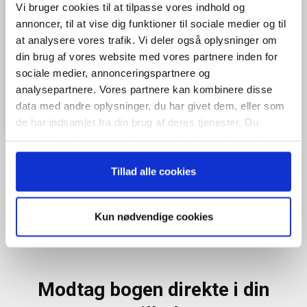
Vi bruger cookies til at tilpasse vores indhold og
annoncer, til at vise dig funktioner til sociale medier og til
at analysere vores trafik. Vi deler også oplysninger om
din brug af vores website med vores partnere inden for
sociale medier, annonceringspartnere og
analysepartnere. Vores partnere kan kombinere disse
data med andre oplysninger, du har givet dem, eller som
de har indsamlet fra din brug af deres tjenester. Du
samtykker til vores cookies, hvis du fortsætter med at
anvende vores hjemmeside.
Tillad alle cookies
Når du trykker "modtag bogen" bliver du tilmeldt Bestyrelsesguidens
ugentlige nyhedsbrev samt markedsføring via mail.
Kun nødvendige cookies
Tilmeld
Modtag bogen direkte i din