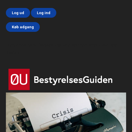
Log ud
Log ind
Køb adgang
Html code here! Replace this with any non empty text and
that's it.