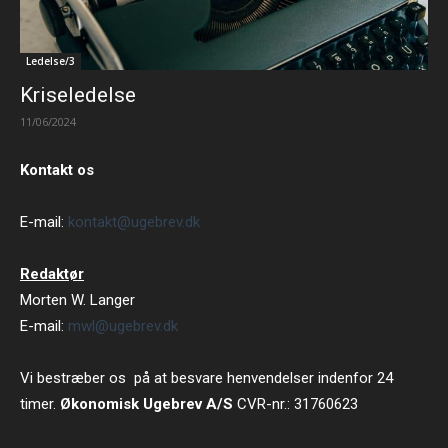
Ledelse/3
Kriseledelse
11/06/2024
Kontakt os
E-mail:
kontakt@ugebrev.dk
Redaktør
Morten W. Langer
E-mail:
mwl@ugebrev.dk
Vi bestræber os på at besvare henvendelser indenfor 24
timer.
Økonomisk Ugebrev A/S
CVR-nr.: 31760623