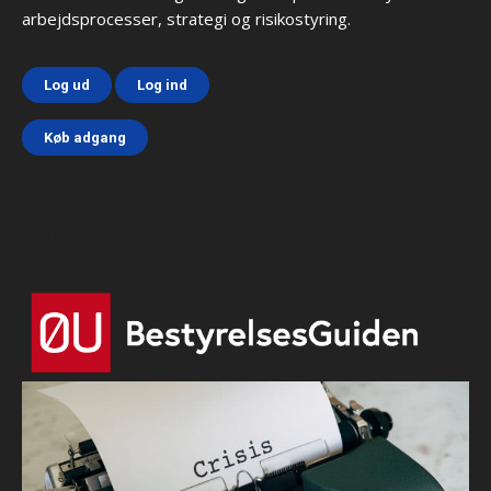
arbejdsprocesser, strategi og risikostyring.
Log ud
Log ind
Køb adgang
Html code here! Replace this with any non empty text and
that's it.