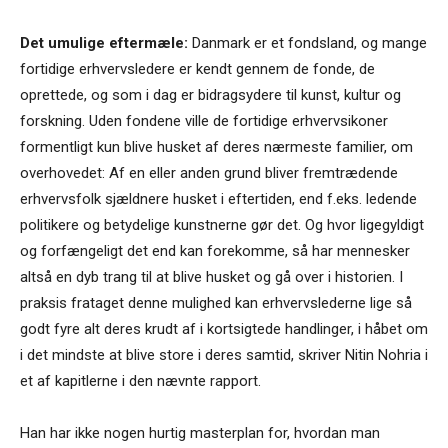
Det umulige eftermæle:
Danmark er et fondsland, og mange
fortidige erhvervsledere er kendt gennem de fonde, de
oprettede, og som i dag er bidragsydere til kunst, kultur og
forskning. Uden fondene ville de fortidige erhvervsikoner
formentligt kun blive husket af deres nærmeste familier, om
overhovedet: Af en eller anden grund bliver fremtrædende
erhvervsfolk sjældnere husket i eftertiden, end f.eks. ledende
politikere og betydelige kunstnerne gør det. Og hvor ligegyldigt
og forfængeligt det end kan forekomme, så har mennesker
altså en dyb trang til at blive husket og gå over i historien. I
praksis frataget denne mulighed kan erhvervslederne lige så
godt fyre alt deres krudt af i kortsigtede handlinger, i håbet om
i det mindste at blive store i deres samtid, skriver Nitin Nohria i
et af kapitlerne i den nævnte rapport.
Han har ikke nogen hurtig masterplan for, hvordan man