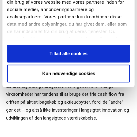
din brug af vores website med vores partnere inden for
gode grunde til et kortsigtet fokus, hvis forretningen er stærkt
sociale medier, annonceringspartnere og
udfordret og nærmest skal reddes. Men de fleste teoribøger
analysepartnere. Vores partnere kan kombinere disse
dikterer, at det er afgørende for virksomhedens langsigtede
data med andre oplysninger, du har givet dem, eller som
Når du trykker "modtag bogen" bliver du tilmeldt
succes, at bestyrelsen også tænker meget langsigtet.
de har indsamlet fra din brug af deres tjenester. Du
Bestyrelsesguidens ugentlige nyhedsbrev samt
samtykker til vores cookies, hvis du fortsætter med at
markedsføring via mail.
anvende vores hjemmeside.
De seneste år er bestyrelsernes kikkert blevet stillet skarpere
Tilmeld
Tillad alle cookies
på de nære målsætninger, og det er der både gode og mindre
gode forklaringer på.
Kun nødvendige cookies
Gode forklaringer, fordi virksomhedernes omverdens forhold
ændrer sig stadig hurtigere. Mindre gode, fordi mange
virksomheder har tendens til at bruge det frie cash flow fra
driften på aktietilbagekøb og aktieudbytter, fordi de “andre”
gør det – og altså ikke investeringer i langsigtet innovation og
udviklingen af den langsigtede værdiskabelse.