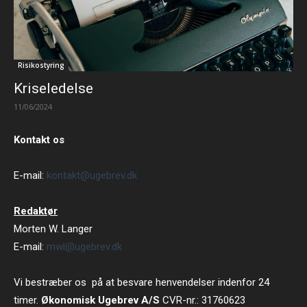
Risikostyring
Kriseledelse
11/06/2024
Kontakt os
E-mail:
kontakt@ugebrev.dk
Redaktør
Morten W. Langer
E-mail:
mwl@ugebrev.dk
Vi bestræber os på at besvare henvendelser indenfor 24
timer.
Økonomisk Ugebrev A/S
CVR-nr.: 31760623