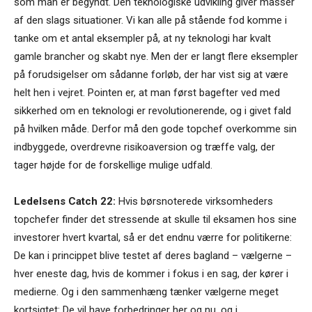
som man er begyndt. Den teknologiske udvikling giver masser
af den slags situationer. Vi kan alle på stående fod komme i
tanke om et antal eksempler på, at ny teknologi har kvalt
gamle brancher og skabt nye. Men der er langt flere eksempler
på forudsigelser om sådanne forløb, der har vist sig at være
helt hen i vejret. Pointen er, at man først bagefter ved med
sikkerhed om en teknologi er revolutionerende, og i givet fald
på hvilken måde. Derfor må den gode topchef overkomme sin
indbyggede, overdrevne risikoaversion og træffe valg, der
tager højde for de forskellige mulige udfald.
Ledelsens Catch 22:
Hvis børsnoterede virksomheders
topchefer finder det stressende at skulle til eksamen hos sine
investorer hvert kvartal, så er det endnu værre for politikerne:
De kan i princippet blive testet af deres bagland – vælgerne –
hver eneste dag, hvis de kommer i fokus i en sag, der kører i
medierne. Og i den sammenhæng tænker vælgerne meget
kortsigtet: De vil have forbedringer her og nu, og i