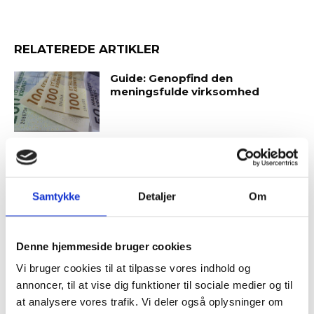
RELATEREDE ARTIKLER
Guide: Genopfind den
meningsfulde virksomhed
Guide: Fem tegn på, at
topchefen er på vildspor
Samtykke
Detaljer
Om
Tilmeld dig vores
nyhedsbrev
Denne hjemmeside bruger cookies
Tema:
Bestyrelsens lange seje træk
Vi bruger cookies til at tilpasse vores indhold og
– og modtag Ole Borchs bog
annoncer, til at vise dig funktioner til sociale medier og til
I årtier har debatten om bestyrelsen skulle have kortsigtet
“Succes i en dansk bestyrelse”
at analysere vores trafik. Vi deler også oplysninger om
eller langsigtet fokus svinget frem og tilbage. Der kan være