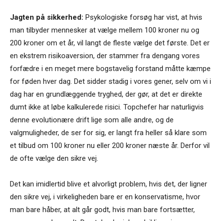
Jagten på sikkerhed:
Psykologiske forsøg har vist, at hvis
man tilbyder mennesker at vælge mellem 100 kroner nu og
200 kroner om et år, vil langt de fleste vælge det første. Det er
en ekstrem risikoaversion, der stammer fra dengang vores
forfædre i en meget mere bogstavelig forstand måtte kæmpe
for føden hver dag. Det sidder stadig i vores gener, selv om vi i
dag har en grundlæggende tryghed, der gør, at det er direkte
dumt ikke at løbe kalkulerede risici. Topchefer har naturligvis
denne evolutionære drift lige som alle andre, og de
valgmuligheder, de ser for sig, er langt fra heller så klare som
et tilbud om 100 kroner nu eller 200 kroner næste år. Derfor vil
de ofte vælge den sikre vej.
Det kan imidlertid blive et alvorligt problem, hvis det, der ligner
den sikre vej, i virkeligheden bare er en konservatisme, hvor
man bare håber, at alt går godt, hvis man bare fortsætter,