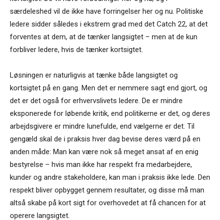
særdeleshed vil de ikke have forringelser her og nu. Politiske
ledere sidder således i ekstrem grad med det Catch 22, at det
forventes at dem, at de tænker langsigtet – men at de kun
forbliver ledere, hvis de tænker kortsigtet.
Løsningen er naturligvis at tænke både langsigtet og
kortsigtet på en gang. Men det er nemmere sagt end gjort, og
det er det også for erhvervslivets ledere. De er mindre
eksponerede for løbende kritik, end politikerne er det, og deres
arbejdsgivere er mindre lunefulde, end vælgerne er det. Til
gengæld skal de i praksis hver dag bevise deres værd på en
anden måde: Man kan være nok så meget ansat af en enig
bestyrelse – hvis man ikke har respekt fra medarbejdere,
kunder og andre stakeholdere, kan man i praksis ikke lede. Den
respekt bliver opbygget gennem resultater, og disse må man
altså skabe på kort sigt for overhovedet at få chancen for at
operere langsigtet.