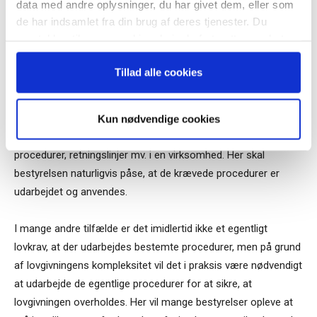
data med andre oplysninger, du har givet dem, eller som
de har indsamlet fra din brug af deres tjenester. Du
Bestyrelsens dilemma: Hvordan balanceres hensynet til
samtykker til vores cookies, hvis du fortsætter med at
nødvendige procedurer og overimplementering?
anvende vores hjemmeside.
Som det fremgår af gennemgangen af reglerne ovenfor, er
Tillad alle cookies
der er lang række forhold i hvidvaskloven og DAC6, som
medfører forpligtelser for en bestyrelse.
Kun nødvendige cookies
I nogle tilfælde er der tale om egentlige lovkrav om konkrete
procedurer, retningslinjer mv. i en virksomhed. Her skal
bestyrelsen naturligvis påse, at de krævede procedurer er
udarbejdet og anvendes.
I mange andre tilfælde er det imidlertid ikke et egentligt
lovkrav, at der udarbejdes bestemte procedurer, men på grund
af lovgivningens kompleksitet vil det i praksis være nødvendigt
at udarbejde de egentlige procedurer for at sikre, at
lovgivningen overholdes. Her vil mange bestyrelser opleve at