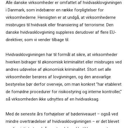
Alle danske virksomheder er omfattet af hvidvasklovgivningen
i Danmark, som indebærer en række forpligtelser for
virksomhederne. Hensigten er at undgå, at virksomhederne
misbruges til hvidvask eller finansiering af terrorisme. Den
danske hvidvasklovgivning suppleres derudover af flere EU-
direktiver, som vi vender tilbage til.
Hvidvasklovgivningen har til formål at sikre, at virksomheder
hverken bidrager til økonomisk kriminalitet eller misbruges ved
andres udøvelse af økonomisk kriminalitet. Stort set alle
virksomheder berøres af lovgivningen, og den ansvarlige
bestyrelse bør derfor overveje, om man konkret ”har etableret
de fornødne procedurer for risikostyring og interne kontroller,”
så virksomheden ikke udnyttes af en hvidvasksag.
Med de seneste års forhøjelser af bødeniveauet – også ved
mindre overtrædelser af hvidvasklovgivningen – er det blevet