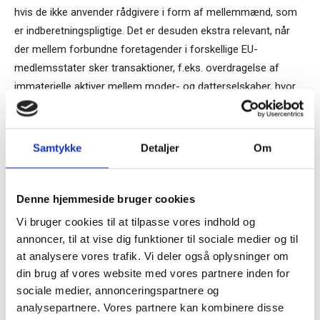
hvis de ikke anvender rådgivere i form af mellemmænd, som
er indberetningspligtige. Det er desuden ekstra relevant, når
der mellem forbundne foretagender i forskellige EU-
medlemsstater sker transaktioner, f.eks. overdragelse af
immaterielle aktiver mellem moder- og datterselskaber, hvor
der ikke er inddraget mellemmænd.
Manglende indberetning til Skatteforvaltningen af en
Samtykke
Detaljer
Om
indberetningspligtig grænseoverskridende ordning kan
medføre store bøder. Bestyrelsen i virksomheder er derfor
nødsaget til at sikre, at der er tilstrækkelige retningslinjer for
Denne hjemmeside bruger cookies
virksomheden i forbindelse med vurderingen af, hvorvidt en
Vi bruger cookies til at tilpasse vores indhold og
grænseoverskridende ordning er indberetningspligtig til en
annoncer, til at vise dig funktioner til sociale medier og til
skattemyndighed. Virksomheder, der er involverede i
at analysere vores trafik. Vi deler også oplysninger om
grænseoverskridende aktiviteter, skal derfor være særligt
din brug af vores website med vores partnere inden for
sociale medier, annonceringspartnere og
opmærksomme på indberetningspligten efter DAC6, som
analysepartnere. Vores partnere kan kombinere disse
begynder at løbe pr. 1. januar 2021.