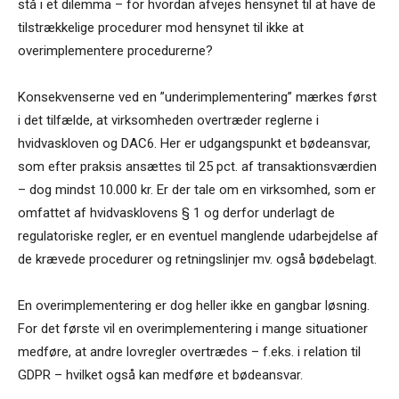
stå i et dilemma – for hvordan afvejes hensynet til at have de
tilstrækkelige procedurer mod hensynet til ikke at
overimplementere procedurerne?
Konsekvenserne ved en ”underimplementering” mærkes først
i det tilfælde, at virksomheden overtræder reglerne i
hvidvaskloven og DAC6. Her er udgangspunkt et bødeansvar,
som efter praksis ansættes til 25 pct. af transaktionsværdien
– dog mindst 10.000 kr. Er der tale om en virksomhed, som er
omfattet af hvidvasklovens § 1 og derfor underlagt de
regulatoriske regler, er en eventuel manglende udarbejdelse af
de krævede procedurer og retningslinjer mv. også bødebelagt.
En overimplementering er dog heller ikke en gangbar løsning.
For det første vil en overimplementering i mange situationer
medføre, at andre lovregler overtrædes – f.eks. i relation til
GDPR – hvilket også kan medføre et bødeansvar.