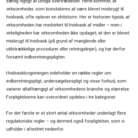
særlig vigtigt at undgå overtrædelser. Hertil kommer, at
virksomheder, som konstateres at være blevet misbrugt til
hvidvask, ofte oplever en shitstorm. Her er historien typisk, at
virksomheden har medvirket til hvidvask af midler – men i
virkeligheden har virksomheden ikke opdaget, at den er blevet
misbrugt til hvidvask (på grund af manglende eller
utilstrækkelige procedurer eller retningslinjer), og har derfor
forsømt indberetningspligten.
Hvidvasklovgivningen indeholder en række regler om
indberetningspligt, undersøgelsespligt og visse forbud, som
varierer altafhængigt af virksomhedens branche og størrelse.
Forpligtelserne kan overordnet opdeles i tre kategorier.
For det første er et stort antal virksomheder underlagt flere
regulatoriske regler – og dermed også forpligtelser, som vi
udfolder i afsnittet nedenfor.