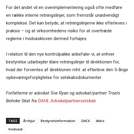
For det andet vil en overimplementering også ofte medføre
en række interne retningslinjer, som fremstår unødvendigt
komplekse. Det kan betyde, at retningslinjerne ikke efterleves i
praksis – og at virksomhedens risiko for at overtræde
reglerne i hvidvaskloven dermed forhøjes.
I relation til den nye kontrolpakke anbefaler vi, at enhver
bestyrelse udarbejder klare retningslinjer til direktionen for,
hvad der forventes af direktionen mht. at efterleve den 5-årige
opbevaringsforpligtelse for selskabsdokumenter.
Forfatterne er advokat Siw Ryan og advokat/partner Troels
Behnke Skat fra
DAHL Advokatpartnerselskab
.
TAGS
Årshjul
Bestyrelsinformation
DAC6
dkbiz
hvidvask