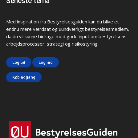
Seneste tema
Med inspiration fra Bestyrelsesguiden kan du blive et
endnu mere værdsat og uundværligt bestyrelsesmedlem,
da du vil kunne bidrage med gode input om bestyrelsens
arbejdsprocesser, strategi og risikostyring.
Log ud
Log ind
Køb adgang
Html code here! Replace this with any non empty text and
that's it.