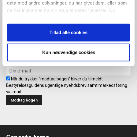
ugentlige nyhedsbrev samt markedsføring via mail.
data med andre oplysninger, du har givet dem, eller som
de har indsamlet fra din brug af deres tjenester. Du
Tilmeld
samtykker til vores cookies, hvis du fortsætter med at
anvende vores hjemmeside.
Tillad alle cookies
Modtag bogen direkte i din
mailboks
Kun nødvendige cookies
Når du trykker "modtag bogen" bliver du tilmeldt
Bestyrelsesguidens ugentlige nyehdsbrev samt markedsføring
via mail