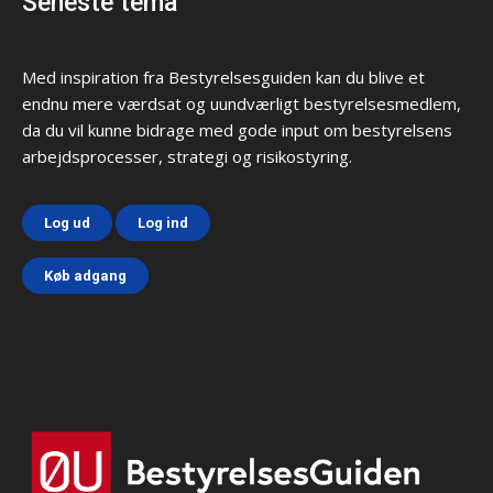
Seneste tema
Med inspiration fra Bestyrelsesguiden kan du blive et
endnu mere værdsat og uundværligt bestyrelsesmedlem,
da du vil kunne bidrage med gode input om bestyrelsens
arbejdsprocesser, strategi og risikostyring.
Log ud
Log ind
Køb adgang
Html code here! Replace this with any non empty text and
that's it.