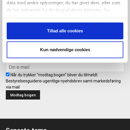
ugentlige nyhedsbrev samt markedsføring via mail.
data med andre oplysninger, du har givet dem, eller som
de har indsamlet fra din brug af deres tjenester. Du
Tilmeld
samtykker til vores cookies, hvis du fortsætter med at
anvende vores hjemmeside.
Tillad alle cookies
Modtag bogen direkte i din
mailboks
Kun nødvendige cookies
Når du trykker "modtag bogen" bliver du tilmeldt
Bestyrelsesguidens ugentlige nyehdsbrev samt markedsføring
via mail