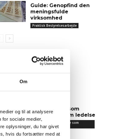
Guide: Genopfind den
meningsfulde
virksomhed
Praktisk Bestyrelsesarbejde
ENESTE TEMAER
Kriseledelse
Om
Risikostyring
Det lærte jeg som
 medier og til at analysere
iværksætter om ledelse
 for sociale medier,
Det lærte jeg om ledelse som
iværksætter
e oplysninger, du har givet
s, hvis du fortsætter med at