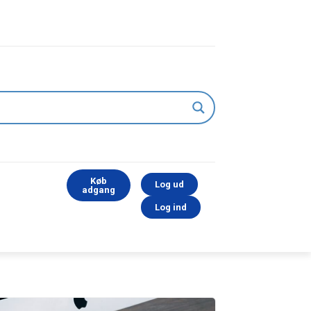
Køb
Log ud
adgang
Log ind