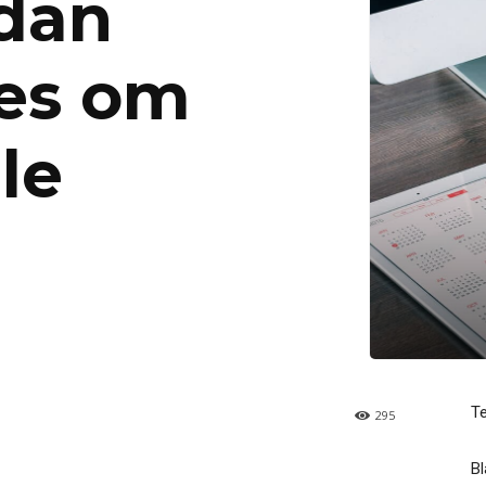
ådan
res om
le
T
295
Bl