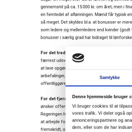
gennemsnit på ca. 15.000 kr. om året, men i fi
en femtedel af aflønningen. Mænd får typisk en
så meget. Det skyldes bl.a. at bonusser er me
som ledere og mellemledere end kvinder (godt to
bonusser i særlig grad har bidraget til lønforske
For det tredje
anbefaler regeringen at bruge lø
færrest udsving i beskæftigelsen og lønninge
Ti
at lave opgørelserne og beregningerne. Virksomh
anbefalinger, så opgørelsen skal først offentli
Samtykke
offentliggøres på samme tid, f. eks. ved årets sl
– og m
Denne hjemmeside bruger c
“Succes
For det fjerde er
offentliggørelsen et afgøre
Vi bruger cookies til at tilpas
ønsker offentliggørelse hvert andet eller tredje 
vores trafik. Vi deler også o
Regeringen har besluttet sig for en årlig offen
annonceringspartnere og anal
at arbejde for en udligning af lønforskellene. 
dem, eller som de har indsaml
fremskridt, og det bliver lettere at skabe et