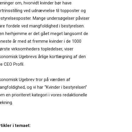
ninger om, hvorvidt kvinder bør have
rtrinsstilling ved udnævnelse til topposter og
styrelsesposter. Mange undersøgelser påviser
are fordele ved mangfoldighed i bestyrelsen.
en herhjemme er det gået meget langsomt de
neste år med at fremme kvinder i de 1000
ørste virksomheders topledelser, viser
onomisk Ugebrevs årlige kortlægning af den
e CEO Profil.
konomisk Ugebrev tror på værdien af
ngfoldighed, og vi har “Kvinder i bestyrelsen”
m en prioriteret kategori i vores redaktionelle
ækning.
tikler i temaet: