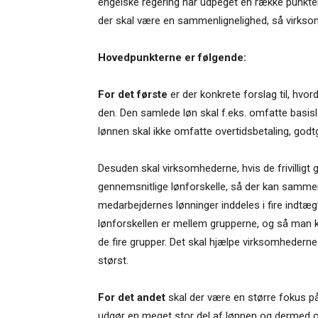
engelske regering har udpeget en række punkter
der skal være en sammenlignelighed, så virks
Hovedpunkterne er følgende:
For det første
er der konkrete forslag til, hv
den. Den samlede løn skal f.eks. omfatte basis
lønnen skal ikke omfatte overtidsbetaling, godt
Desuden skal virksomhederne, hvis de frivilligt
gennemsnitlige lønforskelle, så der kan samme
medarbejdernes lønninger inddeles i fire indtæg
lønforskellen er mellem grupperne, og så man 
de fire grupper. Det skal hjælpe virksomhederne
størst.
For det andet
skal der være en større fokus 
udgør en meget stor del af lønnen og dermed og