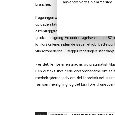
Når du trykke
anvende vores hjemmeside.
brancher.
Bestyrelsesg
markedsføring
Regeringen anbefaler, at virksomhederne lægge
uploade statistikken til en regeringshjemmeside
offentliggørelse skal ansøgere kunne se, hvor s
gradvis udligning. En undersøgelse viser, at 82 p
lønforskellene, inden de søger et job. Dette p
virksomhederne – lægger regeringen stor vægt
For det femte
er en gradvis og pragmatisk tilg
Den vil f.eks. ikke bede virksomhederne om at 
medarbejderne, selv om det teoretisk set kunne
fair sammenligning, og det kan føre til unødven
TAGS
lønforskelle
rapportering om lønforskelle