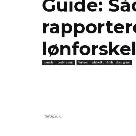
Guide: S
rapporte
lønforskel
Kvinder i Bestyrelsen
Virksomhedskultur & Mangfoldighed
09/09/2016