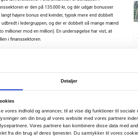
nanssektoren er den på 135.000 kr, og dér udgør bonusser
 langt højere bonus end kvinder, typisk mere end dobbelt
re udbredt i ledergruppen, og der er dobbelt så mange mænd
 millioner mod en million). En undersøgelse har vist, at
llen i finanssektoren.
nstatistikken for april, da det er den måned, hvor der er
S
rne. Dermed undgår virksomheder også for meget bøvl med
lmeld dig vores
ederne skal have tid til at vænne sig til de nye
nyhedsbrev
Gratis
ggøres fra og med 2018. Regeringen ser helst, at de
Detaljer
e-bog
utning, så der bliver overblik over forholdene.
odtag Ole Borchs bog
ookies
 i en dansk bestyrelse”
nde punkt. Op imod halvdelen af de adspurgte virksomheder
se vores indhold og annoncer, til at vise dig funktioner til sociale
år, mens 43 pct. gerne ser en årlig offentliggørelse.
plysninger om din brug af vores website med vores partnere inden
tliggørelse for derved at lægge pres på virksomhederne for
ysepartnere. Vores partnere kan kombinere disse data med andr
Med en årlig offentliggørelse kan man se, om der sker
et fra din brug af deres tjenester. Du samtykker til vores cookie
 bedre sammenligningsgrundlag med andre virksomheder og