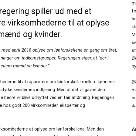
me
regering spiller ud med et
fo
be
re virksomhederne til at oplyse
kl
mænd og kvinder.
M
se
 med april 2018 oplyse om lønforskellene en gang om året,
st
ninger om indkomstgrupper. Regeringen siger, at ”der i
Øk
 mellem mænd og kvinder.”
ny
hederne til at rapportere om lønforskelle mellem kønnene
Ø
l styrke kvindernes indtjening. Men at det vil gavne den
ma
bedre vil blive udnyttet ved en fair aflønning. Regeringen
so
de hos godt 200 virksomheder, eksperter og
d
virksomhederne at oplyse om lønforskellene. Men den
Ar