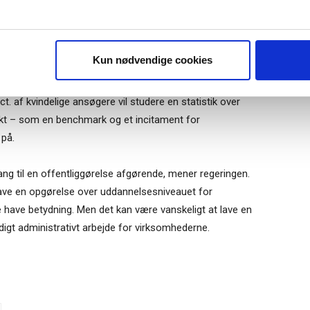
r "modtag bogen" bliver du tilmeldt
uidens ugentlige nyhedsbrev samt
 via mail.
r deres statistik på deres hjemmeside, og desuden skal de
Tilmeld
Kun nødvendige cookies
, der skal lave det samlede overblik. Med en
tore lønforskellene er, og de skal kunne se, om der sker en
ct. af kvindelige ansøgere vil studere en statistik over
unkt – som en benchmark og et incitament for
 på.
ang til en offentliggørelse afgørende, mener regeringen.
lave en opgørelse over uddannelsesniveauet for
 have betydning. Men det kan være vanskeligt at lave en
digt administrativt arbejde for virksomhederne.