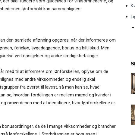
, der skal fungere som guidelines for virksomhederne, og
Kv
omhedernes lønforhold kan sammenlignes.
Li
ordan den samlede aflønning opgøres, når der informeres om
lønnen, ferieløn, sygedagpenge, bonus og biltilskud. Men
gørelse ved opsigelser og andre særlige betalinger.
S
 går med til at informere om lønforskellen, oplyse om de
nlignes med andre virksomheder, og endelig skal
tsgrupper fra øverst til lavest, så man kan se, hvad
kan se, hvordan fordelingen er mellem mænd og kvinder i
 og omverdenen med at identificere, hvor lønforskellene er
på bonusordninger, da de i mange virksomheder og brancher
så lønforskellene. I Storbritannien er bonussen i