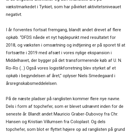
vækstmarkedet i Tyrkiet, som har påvirket aktivitetsniveauet
negativt.
I år forventes fortsat fremgang, blandt andet drevet af flere
opkøb. ”DFDS nåede et nyt højdepunkt med resultatet for
2018, og væksten i omsætning og indtjening er på sporet til at
fortsætte i 2019 med afsæt i vores nylige ekspansion i
Middelhavet, der bygger på det transformerende køb af U. N.
Ro-Ro (…) Også vores logistikforretning blev styrket af et
opkøb i begyndelsen af året,” oplyser Niels Smedegaard i
årsregnskabsmeddelelsen.
På de næste pladser på ranglisten kommer flere nye navne.
Dels i form af topchefer, som er blevet udnævnt inden for de
seneste år. Blandt andet Mauricio Graber-Dubovoy fra Chr.
Hansen og Kristian Villumsen fra Coloplast. Og dels
topchefer, som blot er flyttet højere op ad ranglisten på grund