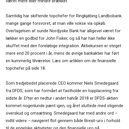
været mere eller mindre brækket.
Samtidig har skiftende topchefer for Ringkjøbing Landbobank
mange gange forsvoret, at man ville vokse via opkøb.
Overtagelsen af sunde Nordjyske Bank har alligevel været for
lækker en godbid for John Fisker, og så har han heller ikke
skuffet med den foreløbige integration. Aktiekursen er steget
mere end 20 procent i år, mens de øvrige bankaktier har ført
en kummerlig tilværelse. Læs om artiklen om de finansielle
topchefer på side 18.
Som tredjebedst placerede CEO kommer Niels Smedegaard
fra DFDS, som har formået at fastholde en topplacering fra
sidste år. Efter en nedtur i andet halvår 2018 er DFDS-aktien
kommet nogenlunde pænt igen, og året sluttede med stigende
overskud og omsætning. Smedegaard har med andre ord –
indtil videre – navigeret flot gennem både Brexit-uro i forhold
til de engelske aktiviteter og den finansielle uro på