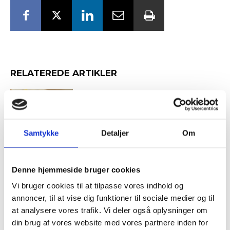
RELATEREDE ARTIKLER
Guide: Få bedre beslutninger,
planlæg bedre møder
Samtykke
Detaljer
Om
Tilmeld dig vores
Syv karriereråd til personlig
nyhedsbrev
positionering, hvis du vil frem
Denne hjemmeside bruger cookies
Vi bruger cookies til at tilpasse vores indhold og
– og modtag Ole Borchs bog
annoncer, til at vise dig funktioner til sociale medier og til
“Succes i en dansk bestyrelse”
at analysere vores trafik. Vi deler også oplysninger om
din brug af vores website med vores partnere inden for
Tema:
Bestyrelsens lunte for topdirektøren er blevet kortere