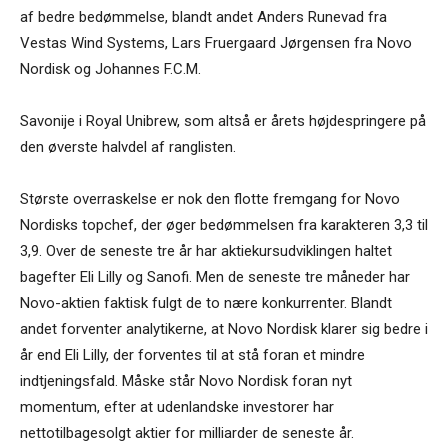
af bedre bedømmelse, blandt andet Anders Runevad fra
Vestas Wind Systems, Lars Fruergaard Jørgensen fra Novo
Nordisk og Johannes F.C.M.
Savonije i Royal Unibrew, som altså er årets højdespringere på
den øverste halvdel af ranglisten.
Største overraskelse er nok den flotte fremgang for Novo
Nordisks topchef, der øger bedømmelsen fra karakteren 3,3 til
3,9. Over de seneste tre år har aktiekursudviklingen haltet
bagefter Eli Lilly og Sanofi. Men de seneste tre måneder har
Novo-aktien faktisk fulgt de to nære konkurrenter. Blandt
andet forventer analytikerne, at Novo Nordisk klarer sig bedre i
år end Eli Lilly, der forventes til at stå foran et mindre
indtjeningsfald. Måske står Novo Nordisk foran nyt
momentum, efter at udenlandske investorer har
nettotilbagesolgt aktier for milliarder de seneste år.