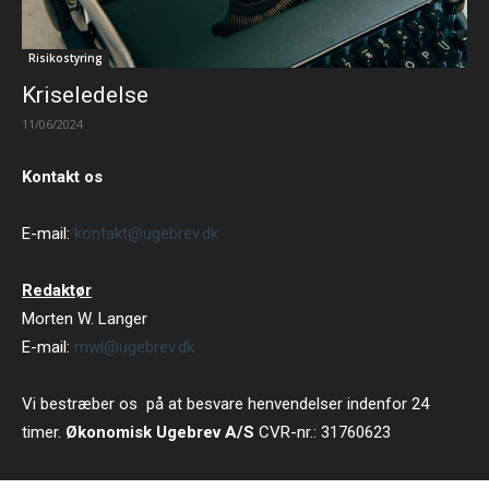
Risikostyring
Kriseledelse
11/06/2024
Kontakt os
E-mail:
kontakt@ugebrev.dk
Redaktør
Morten W. Langer
E-mail:
mwl@ugebrev.dk
Vi bestræber os på at besvare henvendelser indenfor 24
timer.
Økonomisk Ugebrev A/S
CVR-nr.: 31760623