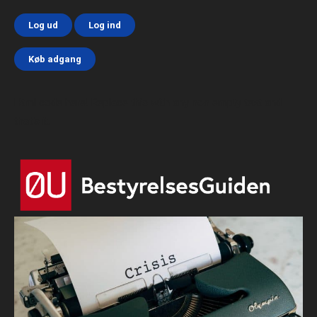
Log ud
Log ind
Køb adgang
Html code here! Replace this with any non empty text and
that's it.