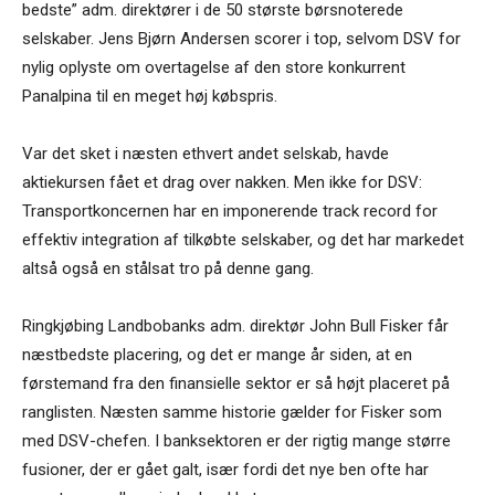
bedste” adm. direktører i de 50 største børsnoterede
selskaber. Jens Bjørn Andersen scorer i top, selvom DSV for
nylig oplyste om overtagelse af den store konkurrent
Panalpina til en meget høj købspris.
Var det sket i næsten ethvert andet selskab, havde
aktiekursen fået et drag over nakken. Men ikke for DSV:
Transportkoncernen har en imponerende track record for
effektiv integration af tilkøbte selskaber, og det har markedet
altså også en stålsat tro på denne gang.
Ringkjøbing Landbobanks adm. direktør John Bull Fisker får
næstbedste placering, og det er mange år siden, at en
førstemand fra den finansielle sektor er så højt placeret på
ranglisten. Næsten samme historie gælder for Fisker som
med DSV-chefen. I banksektoren er der rigtig mange større
fusioner, der er gået galt, især fordi det nye ben ofte har