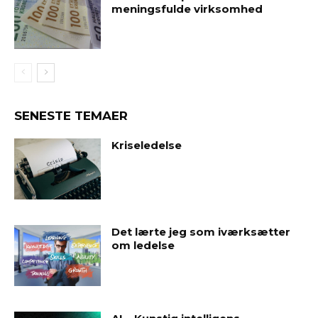
meningsfulde virksomhed
SENESTE TEMAER
Kriseledelse
Det lærte jeg som iværksætter
om ledelse