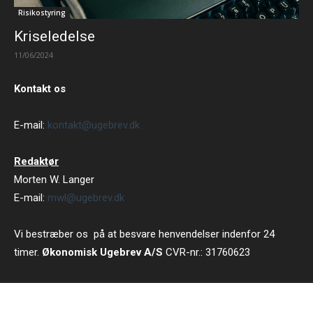
Risikostyring
Kriseledelse
11/06/2024
Kontakt os
E-mail:
kontakt@ugebrev.dk
Redaktør
Morten W. Langer
E-mail:
mwl@ugebrev.dk
Vi bestræber os på at besvare henvendelser indenfor 24
timer.
Økonomisk Ugebrev A/S
CVR-nr.: 31760623
Strandvejen 102 B 5 tv, 2900 Hellerup