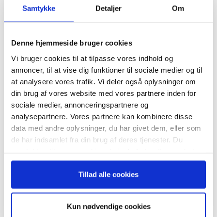
Samtykke
Detaljer
Om
Finn Poulsen
iværksættervirksomheder
medarbejdertrivsel
Tilmeld dig vores
Steffen Brandt
Troels Holch Povlsen
virksomhedskultur
nyhedsbrev
Denne hjemmeside bruger cookies
Vi bruger cookies til at tilpasse vores indhold og
– og modtag Ole Borchs bog
annoncer, til at vise dig funktioner til sociale medier og til
“Succes i en dansk bestyrelse”
at analysere vores trafik. Vi deler også oplysninger om
din brug af vores website med vores partnere inden for
sociale medier, annonceringspartnere og
RELATEREDE ARTIKLER
analysepartnere. Vores partnere kan kombinere disse
data med andre oplysninger, du har givet dem, eller som
Guide: Genopfind den
Når du trykker "modtag bogen" bliver du tilmeldt
de har indsamlet fra din brug af deres tjenester. Du
meningsfulde virksomhed
Bestyrelsesguidens ugentlige nyhedsbrev samt
samtykker til vores cookies, hvis du fortsætter med at
markedsføring via mail.
anvende vores hjemmeside.
Tilmeld
Tillad alle cookies
Guide: Fem tegn på, at
topchefen er på vildspor
Kun nødvendige cookies