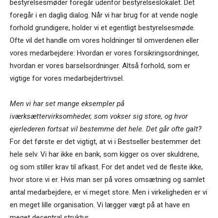
bestyrelsesmøder foregår udenfor bestyrelseslokalet. Det
foregår i en daglig dialog. Når vi har brug for at vende nogle
forhold grundigere, holder vi et egentligt bestyrelsesmøde.
Ofte vil det handle om vores holdninger til omverdenen eller
vores medarbejdere: Hvordan er vores forsikringsordninger,
hvordan er vores barselsordninger. Altså forhold, som er
vigtige for vores medarbejdertrivsel.
Men vi har set mange eksempler på
iværksættervirksomheder, som vokser sig store, og hvor
ejerlederen fortsat vil bestemme det hele. Det går ofte galt?
For det første er det vigtigt, at vi i Bestseller bestemmer det
hele selv. Vi har ikke en bank, som kigger os over skuldrene,
og som stiller krav til afkast. For det andet ved de fleste ikke,
hvor store vi er. Hvis man ser på vores omsætning og samlet
antal medarbejdere, er vi meget store. Men i virkeligheden er vi
en meget lille organisation. Vi lægger vægt på at have en
meget decentral struktur.