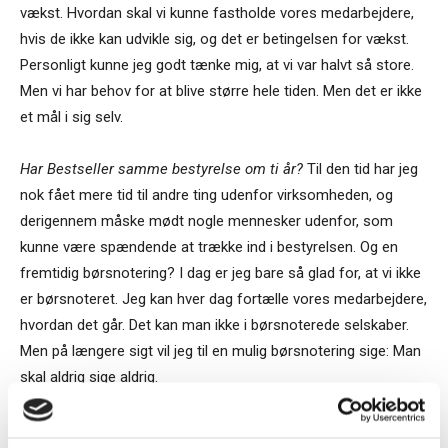
vækst. Hvordan skal vi kunne fastholde vores medarbejdere,
hvis de ikke kan udvikle sig, og det er betingelsen for vækst.
Personligt kunne jeg godt tænke mig, at vi var halvt så store.
Men vi har behov for at blive større hele tiden. Men det er ikke
et mål i sig selv.
Har Bestseller samme bestyrelse om ti år?
Til den tid har jeg
nok fået mere tid til andre ting udenfor virksomheden, og
derigennem måske mødt nogle mennesker udenfor, som
kunne være spændende at trække ind i bestyrelsen. Og en
fremtidig børsnotering? I dag er jeg bare så glad for, at vi ikke
er børsnoteret. Jeg kan hver dag fortælle vores medarbejdere,
hvordan det går. Det kan man ikke i børsnoterede selskaber.
Men på længere sigt vil jeg til en mulig børsnotering sige: Man
skal aldrig sige aldrig.
TAGS
Bestseller
Bo Terp
børsnotering
ejerleder