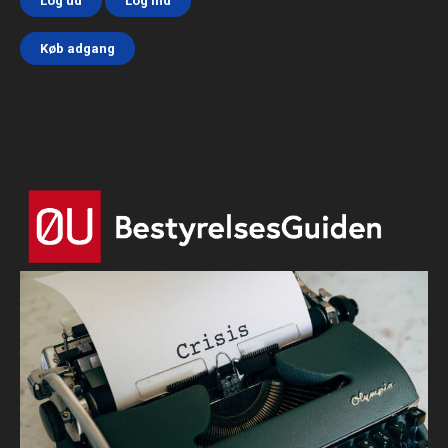
Log ud
Log ind
Køb adgang
Html code here! Replace this with any non empty text and
that's it.