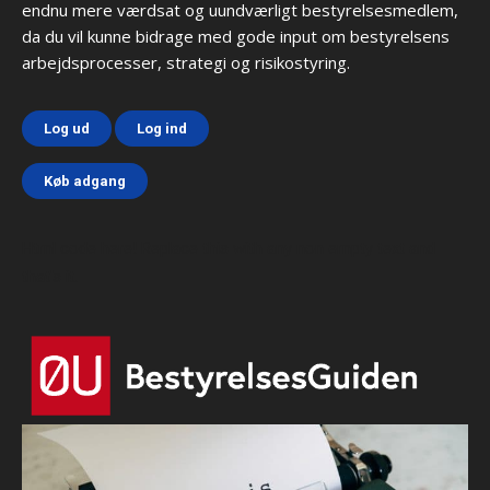
endnu mere værdsat og uundværligt bestyrelsesmedlem,
da du vil kunne bidrage med gode input om bestyrelsens
arbejdsprocesser, strategi og risikostyring.
Log ud
Log ind
Køb adgang
Html code here! Replace this with any non empty text and
that's it.