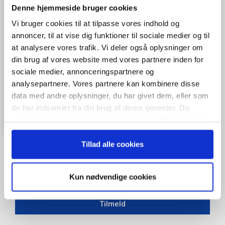
Denne hjemmeside bruger cookies
Vi bruger cookies til at tilpasse vores indhold og
annoncer, til at vise dig funktioner til sociale medier og til
at analysere vores trafik. Vi deler også oplysninger om
din brug af vores website med vores partnere inden for
sociale medier, annonceringspartnere og
analysepartnere. Vores partnere kan kombinere disse
data med andre oplysninger, du har givet dem, eller som
de har indsamlet fra din brug af deres tjenester. Du
samtykker til vores cookies, hvis du fortsætter med at
anvende vores hjemmeside.
Tillad alle cookies
Når du trykker "modtag bogen" bliver du tilmeldt Bestyrelsesguidens
Kun nødvendige cookies
ugentlige nyhedsbrev samt markedsføring via mail.
Tilmeld