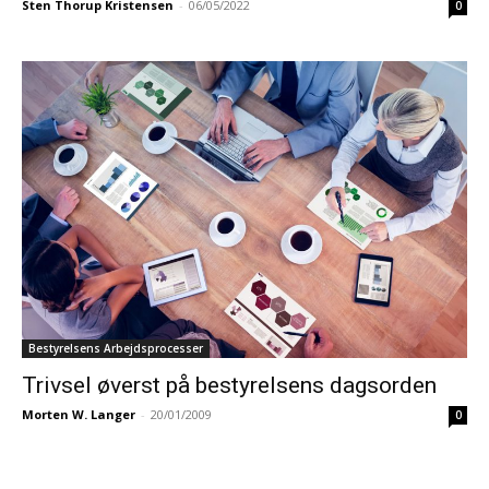
Sten Thorup Kristensen
-
06/05/2022
0
Bestyrelsens Arbejdsprocesser
Trivsel øverst på bestyrelsens dagsorden
Morten W. Langer
-
20/01/2009
0