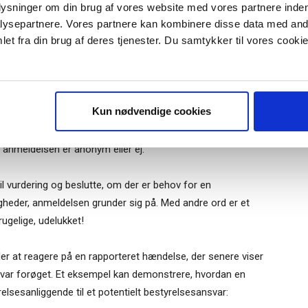
 tidligere persondatalov om whistleblowerordninger må
plysninger om din brug af vores website med vores partnere inden
ysepartnere. Vores partnere kan kombinere disse data med andr
 I en række tilfælde vil implementeringen af en
et fra din brug af deres tjenester. Du samtykker til vores cookie
 efter de overenskomster, der gælder på arbejdsmarkedet.
r "modtag bogen" bliver du tilmeldt
uidens ugentlige nyhedsbrev samt
 via mail.
 op til vurdering
Tilmeld
Kun nødvendige cookies
 gjort bekendt med et anmeldt forhold, bør tage enhver
står en formel whistleblowerordning, eller om bestyrelsen
anmeldelsen er anonym eller ej.
l vurdering og beslutte, om der er behov for en
eder, anmeldelsen grunder sig på. Med andre ord er et
ugelige, udelukket!
er at reagere på en rapporteret hændelse, der senere viser
ansvar forøget. Et eksempel kan demonstrere, hvordan en
elsesanliggende til et potentielt bestyrelsesansvar: