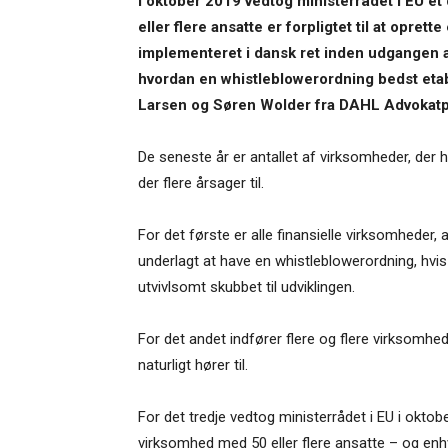
I oktober 2019 vedtog ministerrådet i EU et
eller flere ansatte er forpligtet til at opret
implementeret i dansk ret inden udgangen a
hvordan en whistleblowerordning bedst etab
Larsen og Søren Wolder fra DAHL Advokatp
De seneste år er antallet af virksomheder, der h
der flere årsager til.
For det første er alle finansielle virksomheder,
underlagt at have en whistleblowerordning, hv
utvivlsomt skubbet til udviklingen.
For det andet indfører flere og flere virksom
naturligt hører til.
For det tredje vedtog ministerrådet i EU i okto
virksomhed med 50 eller flere ansatte – og en