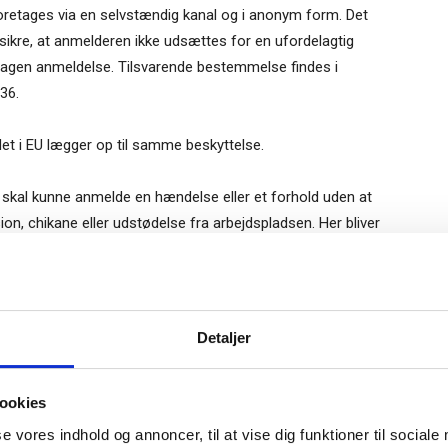
foretages via en selvstændig kanal og i anonym form. Det
sikre, at anmelderen ikke udsættes for en ufordelagtig
retagen anmeldelse. Tilsvarende bestemmelse findes i
36.
det i EU lægger op til samme beskyttelse.
 skal kunne anmelde en hændelse eller et forhold uden at
on, chikane eller udstødelse fra arbejdspladsen. Her bliver
 effektivitet. Ordningen skal sikre, at der kan indgives
e dele. Ordningen skal administreres fast af en afdeling i
lmeld dig vores
der er fastsat en række procedurekrav for den interne
nyhedsbrev
Gratis
Detaljer
e-bog
odtag Ole Borchs bog
il lovlig behandling af personoplysninger skal opfyldes. Da
ookies
 i en dansk bestyrelse”
oplysninger om strafbare forhold, stiller det særlige krav
formation, der skal meddeles til virksomhedens ansatte.
se vores indhold og annoncer, til at vise dig funktioner til sociale