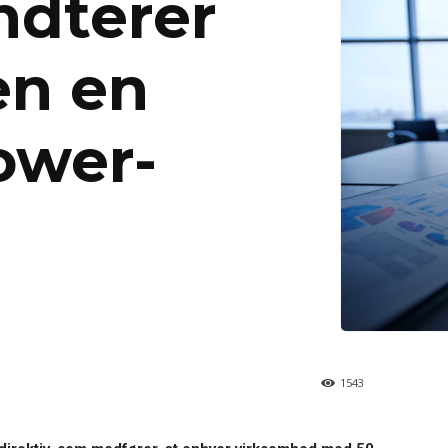
ndterer
en en
ower-
1543