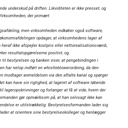
e underskud på driften. Likviditeten er ikke presset, og
. Virksomheden, der primært
ingsafdeling, men virksomheden indkøber også software,
økonomiafdelingen opdager, at virksomhedens lager af
heraf ikke afspejler kostpris eller nettorealisationsværdi,
rker resultatopgørelserne positivt, og
il bestyrelsen og banken viser, at pengebindingen i
en har netop indført en whistleblowerordning, da den
n modtager anmeldelsen via den aftalte kanal og spørger
t kan have sin rigtighed, at lageret af software løbende
il lageropskrivninger og forlanger at få at vide, hvem der
esformanden gør opmærksom på, at han selvsagt ikke kan
endelse er utilstrækkelig. Bestyrelsesformanden lader sig
ndlader at orientere sine bestyrelseskolleger og henlægger