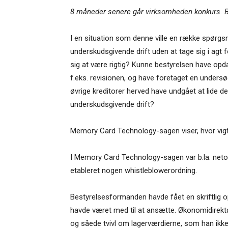
8 måneder senere går virksomheden konkurs. 
I en situation som denne ville en række spørgsm
underskudsgivende drift uden at tage sig i agt f
sig at være rigtig? Kunne bestyrelsen have op
f.eks. revisionen, og have foretaget en unders
øvrige kreditorer herved have undgået at lide de
underskudsgivende drift?
Memory Card Technology-sagen viser, hvor vigt
I Memory Card Technology-sagen var b.la. netop 
etableret nogen whistleblowerordning.
Bestyrelsesformanden havde fået en skriftlig o
havde været med til at ansætte. Økonomidirekt
og såede tvivl om lagerværdierne, som han ikk