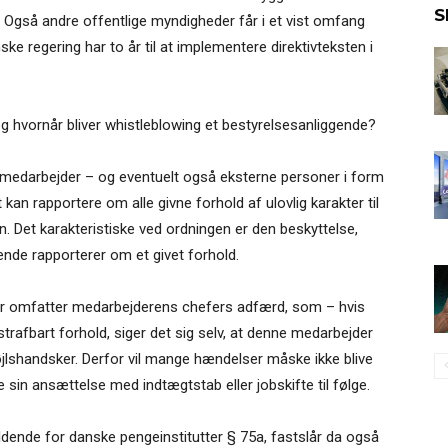
S
g. Også andre offentlige myndigheder får i et vist omfang
nske regering har to år til at implementere direktivteksten i
g hvornår bliver whistleblowing et bestyrelsesanliggende?
t medarbejder – og eventuelt også eksterne personer i form
kan rapportere om alle givne forhold af ulovlig karakter til
. Det karakteristiske ved ordningen er den beskyttelse,
de rapporterer om et givet forhold.
r omfatter medarbejderens chefers adfærd, som – hvis
strafbart forhold, siger det sig selv, at denne medarbejder
jlshandsker. Derfor vil mange hændelser måske ikke blive
 sin ansættelse med indtægtstab eller jobskifte til følge.
ldende for danske pengeinstitutter § 75a, fastslår da også