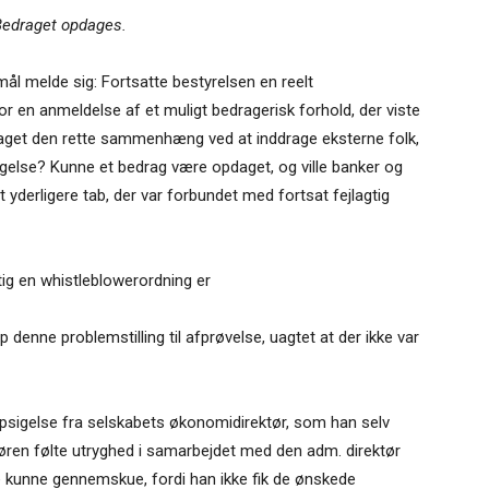
Bedraget opdages.
ål melde sig: Fortsatte bestyrelsen en reelt
or en anmeldelse af et muligt bedragerisk forhold, der viste
daget den rette sammenhæng ved at inddrage eksterne folk,
øgelse? Kunne et bedrag være opdaget, og ville banker og
t yderligere tab, der var forbundet med fortsat fejlagtig
ig en whistleblowerordning er
denne problemstilling til afprøvelse, uagtet at der ikke var
psigelse fra selskabets økonomidirektør, som han selv
øren følte utryghed i samarbejdet med den adm. direktør
e kunne gennemskue, fordi han ikke fik de ønskede