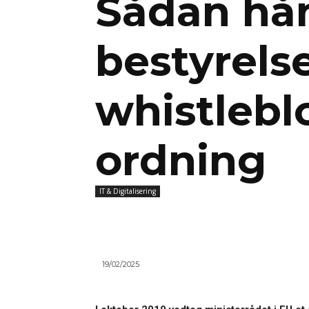
Sådan hå
bestyrels
whistlebl
ordning
IT & Digitalisering
19/02/2025