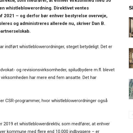
 direktiv, som medfører, at enhver virksomhed med 50
S
te en whistleblowerordning. Direktivet ventes
f 2021 – og derfor bør enhver bestyrelse overveje,
leres og administreres allerede nu, skriver Dan B.
artnerselskab.
ar indført whistleblowerordninger, steget betydeligt. Det er
 advokat- og revisionsvirksomheder, spiludbydere m.fl. blevet
is virksomheden har mere end fem ansatte. Det har
heder CSR-programmer, hvor whistleblowerordninger også
ber 2019 et whistleblowerdirektiv, som medfører, at enhver
hver kommune med flere end 10.000 indbyggere – er