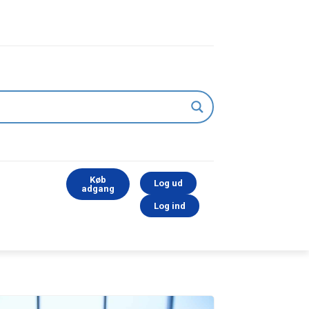
Køb
Log ud
adgang
Log ind