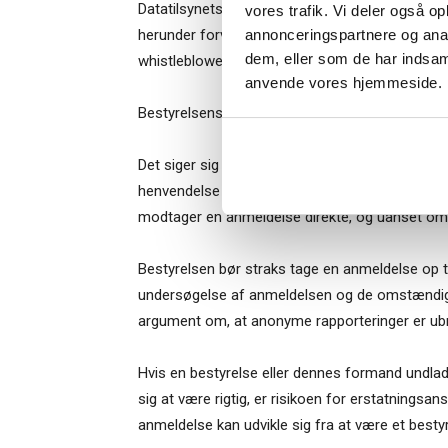
Datatilsynets retningslinjer udstedt under den
vores trafik. Vi deler også o
annonceringspartnere og anal
herunder forventes fortsat at skulle efterleves.
dem, eller som de har indsaml
whistleblowerordning endvidere kræve varsling
Når du trykke
anvende vores hjemmeside.
Bestyrelsesg
markedsføring
Bestyrelsens rolle – anmeldelser skal altid tages
Det siger sig selv, at en bestyrelse, der bliver
henvendelse herom alvorligt – uanset om der be
modtager en anmeldelse direkte, og uanset om 
Bestyrelsen bør straks tage en anmeldelse op ti
undersøgelse af anmeldelsen og de omstændigh
argument om, at anonyme rapporteringer er ubr
Hvis en bestyrelse eller dennes formand undlad
sig at være rigtig, er risikoen for erstatnings
anmeldelse kan udvikle sig fra at være et bestyr