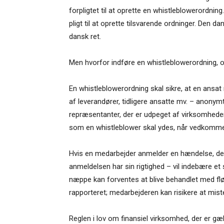
forpligtet til at oprette en whistleblowerordnin
pligt til at oprette tilsvarende ordninger. Den da
dansk ret.
Men hvorfor indføre en whistleblowerordning, o
En whistleblowerordning skal sikre, at en ansa
af leverandører, tidligere ansatte mv. – anonymt 
repræsentanter, der er udpeget af virksomheden
som en whistleblower skal ydes, når vedkommen
Hvis en medarbejder anmelder en hændelse, de
anmeldelsen har sin rigtighed – vil indebære et 
næppe kan forventes at blive behandlet med flø
rapporteret; medarbejderen kan risikere at miste
Reglen i lov om finansiel virksomhed, der er gæ