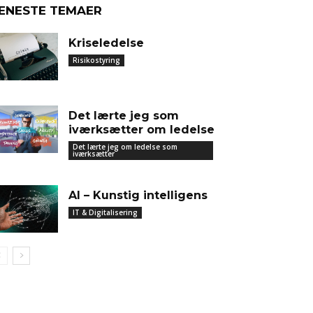
ENESTE TEMAER
Kriseledelse
Risikostyring
Det lærte jeg som
iværksætter om ledelse
Det lærte jeg om ledelse som
iværksætter
AI – Kunstig intelligens
IT & Digitalisering