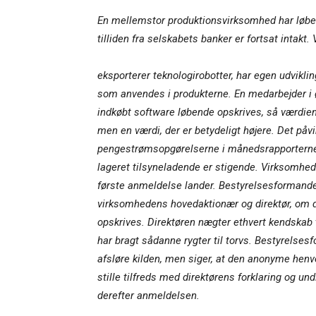
En mellemstor produktionsvirksomhed har løbend
tilliden fra selskabets banker er fortsat intakt
eksporterer teknologirobotter, har egen udvikl
som anvendes i produkterne. En medarbejder i 
indkøbt software løbende opskrives, så værdien 
men en værdi, der er betydeligt højere. Det påvi
pengestrømsopgørelserne i månedsrapporterne t
lageret tilsyneladende er stigende. Virksomhed
første anmeldelse lander. Bestyrelsesformande
virksomhedens hovedaktionær og direktør, om de
opskrives. Direktøren nægter ethvert kendskab t
har bragt sådanne rygter til torvs. Bestyrels
afsløre kilden, men siger, at den anonyme henv
stille tilfreds med direktørens forklaring og u
derefter anmeldelsen.