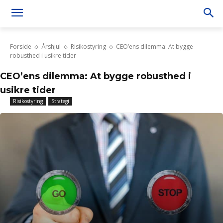
Forside
Årshjul
Risikostyring
CEO’ens dilemma: At bygge
robusthed i usikre tider
CEO’ens dilemma: At bygge robusthed i
usikre tider
Risikostyring
Strategi