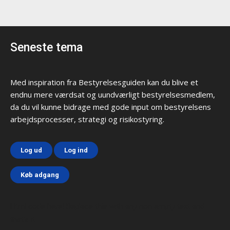
Seneste tema
Med inspiration fra Bestyrelsesguiden kan du blive et
endnu mere værdsat og uundværligt bestyrelsesmedlem,
da du vil kunne bidrage med gode input om bestyrelsens
arbejdsprocesser, strategi og risikostyring.
Log ud
Log ind
Køb adgang
Html code here! Replace this with any non empty text and
that's it.