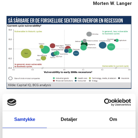
Morten W. Langer
TAGS
ledelsesdiscipliner
makroøkonomi
usikkerhed
Samtykke
Detaljer
Om
Tilmeld dig vores