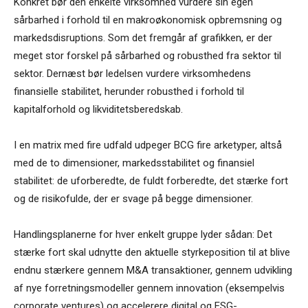
Konkret bør den enkelte virksomhed vurdere sin egen
sårbarhed i forhold til en makroøkonomisk opbremsning og
markedsdisruptions. Som det fremgår af grafikken, er der
meget stor forskel på sårbarhed og robusthed fra sektor til
sektor. Dernæst bør ledelsen vurdere virksomhedens
finansielle stabilitet, herunder robusthed i forhold til
kapitalforhold og likviditetsberedskab.
I en matrix med fire udfald udpeger BCG fire arketyper, altså
med de to dimensioner, markedsstabilitet og finansiel
stabilitet: de uforberedte, de fuldt forberedte, det stærke fort
og de risikofulde, der er svage på begge dimensioner.
Handlingsplanerne for hver enkelt gruppe lyder sådan: Det
stærke fort skal udnytte den aktuelle styrkeposition til at blive
endnu stærkere gennem M&A transaktioner, gennem udvikling
af nye forretningsmodeller gennem innovation (eksempelvis
corporate ventures) og accelerere digital og ESG-