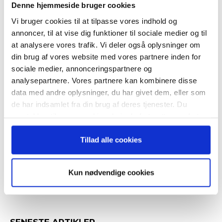
nyhedsbrev
Denne hjemmeside bruger cookies
Vi bruger cookies til at tilpasse vores indhold og
– og modtag Ole Borchs bog
annoncer, til at vise dig funktioner til sociale medier og til
RELATEREDE ARTIKLER
“Succes i en dansk bestyrelse”
at analysere vores trafik. Vi deler også oplysninger om
din brug af vores website med vores partnere inden for
Guide: Seks regler for
succesfuld succession
sociale medier, annonceringspartnere og
analysepartnere. Vores partnere kan kombinere disse
data med andre oplysninger, du har givet dem, eller som
Når du trykker "modtag bogen" bliver du tilmeldt
de har indsamlet fra din brug af deres tjenester. Du
Bestyrelsesguidens ugentlige nyhedsbrev samt
samtykker til vores cookies, hvis du fortsætter med at
markedsføring via mail.
Hvornår er det tid til at slå op
anvende vores hjemmeside.
med sin coach?
Tilmeld
Tillad alle cookies
Kun nødvendige cookies