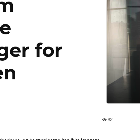
em
ke
ger for
en
521