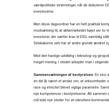
værdipolitiske strømninger, når de diskuterer E
investorerne.
Men disse dagsordner har en helt praktisk kompli
modsætning til, at aktiemarkedet højst ser to-tr
investorer, der sætter krav til ESG, samtidig stil
Selskaberne selv har af andre grunde ændret sy
Med den hastige udvikling i teknologi og geopolit
meget mening. I stedet arbejder man i stigende 
Sammensætningen af bestyrelsen:
En stor d
en del år været et ønske om, at virksomheder sk
race og etnicitet blevet vigtige parametre. Samt
nye kompetencer i bestyrelserne. Alt sammen sk
må lede nye steder for at rekruttere kommen