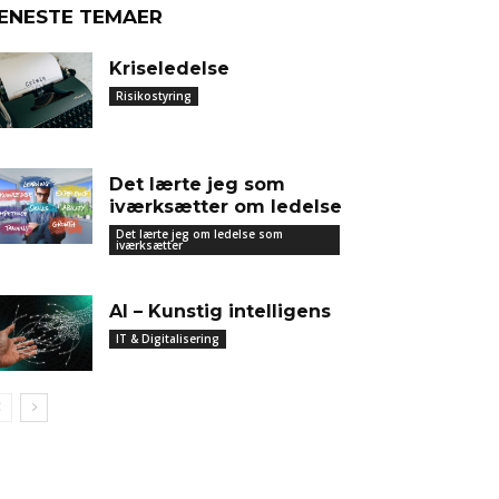
ENESTE TEMAER
Kriseledelse
Risikostyring
Det lærte jeg som
iværksætter om ledelse
Det lærte jeg om ledelse som
iværksætter
AI – Kunstig intelligens
IT & Digitalisering