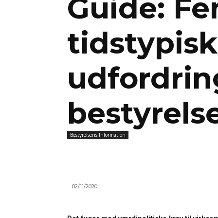
Guide: F
tidstypis
udfordrin
bestyrels
Bestyrelsens Information
02/11/2020