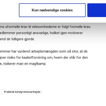
l give plads til flere kvinder, men det er tvivlsomt, om det
Tilmeld
n, som der også er kommet restriktioner på. Det er der med
Kun nødvendige cookies
å i Danmark.
s uformelle krav til virksomhederne er fulgt formelle krav,
edlemmer personligt ansvarlige, hvilket igen motiverer
end de tidligere gjorde.
lemmer har vurderet arbejdsmængden som så stor, at de
iver risiko for kasketforvirring om, hvem der står for den
te, risikerer man en magtkamp.
Praktisk bestyrelsesarbejde