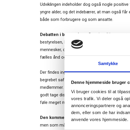
Udviklingen indeholder dog også nogle positive 
yngre alder, og det indebærer, at man også får
både som forbrugere og som ansatte.
Debatten i bestyrelsen:
Det giver ikke meget 
bestyrelsen, hvis man ikke også lytter til dem 
mennesker, der er udvalgt for at være forskell
Ti
fælles ånd og vision, som ér virksomheden.
Samtykke
Der findes ingen formel for, hvordan det lader 
– og m
begrebet safe spaces, hvor bestyrelsesmedlemm
Denne hjemmeside bruger c
“Succes
medlemmer. Debatklimaet omfatter også aktivis
Vi bruger cookies til at tilpas
godt tage diskussionen med dem med det samme,
vores trafik. Vi deler også o
føle meget mere til dem.
annonceringspartnere og anal
dem, eller som de har indsaml
Den kommende formand:
Her er en diskussio
Når du trykke
anvende vores hjemmeside.
Bestyrelsesg
men som måske bliver det. I Storbritannien er de
markedsføring