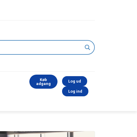
Køb
Log ud
adgang
Log ind