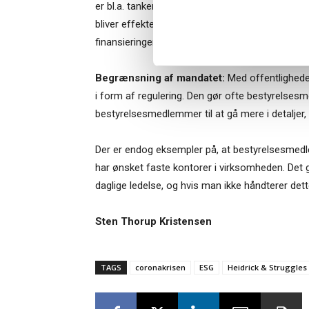
er bl.a. tanken, at den påtvungne udskiftning ska
bliver effekten. Et andet element er aflønninge
finansieringen af Arne-pensionen indirekte ogs
Begrænsning af mandatet:
Med offentligheden
i form af regulering. Den gør ofte bestyrelsesm
bestyrelsesmedlemmer til at gå mere i detaljer, 
Der er endog eksempler på, at bestyrelsesmed
har ønsket faste kontorer i virksomheden. Det g
daglige ledelse, og hvis man ikke håndterer det
Sten Thorup Kristensen
TAGS
coronakrisen
ESG
Heidrick & Struggles