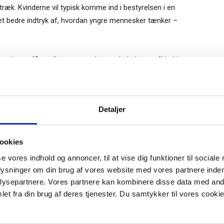
træk. Kvinderne vil typisk komme ind i bestyrelsen i en
 et bedre indtryk af, hvordan yngre mennesker tænker –
mening at få medlemmer med en anderledes profil ind i
og giver deres synspunkter plads. Sat på spidsen: En gruppe
ige, skal ikke bare komme overens – de skal også skabe en
lmeld dig vores
nyhedsbrev
Gratis
Detaljer
e-bog
sig gøre. Men nogle bestyrelser arbejder f.eks. med
odtag Ole Borchs bog
erne undlader at sige ting, der kan såre andre
ookies
 i en dansk bestyrelse”
tiske investorer, fremhæver en formand. Man kan lige så
se vores indhold og annoncer, til at vise dig funktioner til sociale
 for ellers er risikoen, at man kommer til at høre og
plysninger om din brug af vores website med vores partnere inden
ysepartnere. Vores partnere kan kombinere disse data med andr
et fra din brug af deres tjenester. Du samtykker til vores cookie
n, som endnu ikke er så relevant for danske bestyrelser,
r "modtag bogen" bliver du tilmeldt
uidens ugentlige nyhedsbrev samt
t blevet lovpligtigt, at formænd højst må sidde i ni år. Det
 via mail.