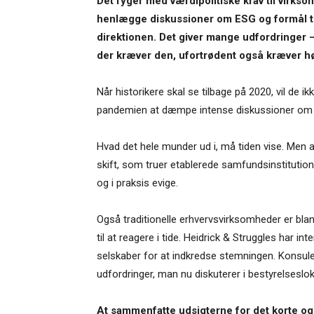
Det fyger med værdipolitiske krav til virk
henlægge diskussioner om ESG og formål til
direktionen. Det giver mange udfordringer – 
der kræver den, ufortrødent også kræver høj
Når historikere skal se tilbage på 2020, vil de 
pandemien at dæmpe intense diskussioner om køn
Hvad det hele munder ud i, må tiden vise. Men a
skift, som truer etablerede samfundsinstitutione
og i praksis evige.
Også traditionelle erhvervsvirksomheder er bland
til at reagere i tide. Heidrick & Struggles har 
selskaber for at indkredse stemningen. Konsul
udfordringer, man nu diskuterer i bestyrelseslok
At sammenfatte udsigterne for det korte og 