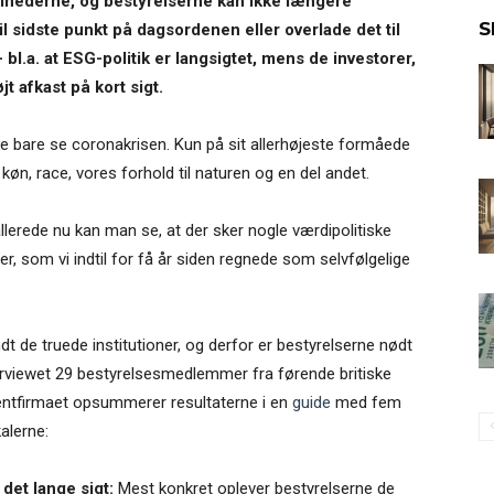
somhederne, og bestyrelserne kan ikke længere
S
 sidste punkt på dagsordenen eller overlade det til
bl.a. at ESG-politik er langsigtet, mens de investorer,
t afkast på kort sigt.
ikke bare se coronakrisen. Kun på sit allerhøjeste formåede
, race, vores forhold til naturen og en del andet.
llerede nu kan man se, at der sker nogle værdipolitiske
r, som vi indtil for få år siden regnede som selvfølgelige
t de truede institutioner, og derfor er bestyrelserne nødt
interviewet 29 bestyrelsesmedlemmer fra førende britiske
entfirmaet opsummerer resultaterne i en
guide
med fem
alerne:
det lange sigt:
Mest konkret oplever bestyrelserne de