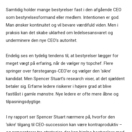
Samtidig holder mange bestyrelser fast i den afgående CEO
som bestyrelsesformand eller medlem. Intentionen er god.
Man ønsker kontinuitet og vil bevare værdifuld viden. Men i
praksis kan det skabe uklarhed om ledelsesansvaret og
underminere den nye CEO’s autoritet.
Endelig ses en tydelig tendens til, at bestyrelser lægger for
meget vægt på erfaring, når de vælger ny topchef. Flere
springer over førstegangs-CEO’er og vælger den ‘sikre’
kandidat. Men Spencer Stuart’s research viser, at det sjældent
betaler sig. Erfarne ledere risikerer i højere grad at blive
fastlåst i gamle mønstre. Nye ledere er ofte mere åbne og
tilpasningsdygtige.
I ny rapport ser Spencer Stuart nærmere på, hvorfor den
‘sikre’ tilgang til CEO-succession kan være kontraproduktiv –