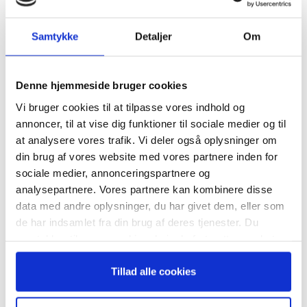
MAL
Samtykke
Detaljer
Om
Tilmeld dig vores
TAGS
CEO
Fremhævet på ugebrev.dk
Ledelse 20/2025
nyhedsbrev
Denne hjemmeside bruger cookies
Soencer Stuart
succession
Vi bruger cookies til at tilpasse vores indhold og
– og modtag Ole Borchs bog
annoncer, til at vise dig funktioner til sociale medier og til
“Succes i en dansk bestyrelse”
at analysere vores trafik. Vi deler også oplysninger om
din brug af vores website med vores partnere inden for
sociale medier, annonceringspartnere og
analysepartnere. Vores partnere kan kombinere disse
data med andre oplysninger, du har givet dem, eller som
RELATEREDE ARTIKLER
Når du trykker "modtag bogen" bliver du tilmeldt
de har indsamlet fra din brug af deres tjenester. Du
Bestyrelsesguidens ugentlige nyhedsbrev samt
Guide: Seks regler for
samtykker til vores cookies, hvis du fortsætter med at
markedsføring via mail.
succesfuld succession
anvende vores hjemmeside.
Tilmeld
Tillad alle cookies