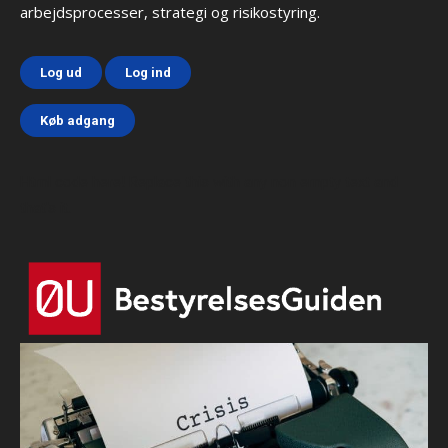
arbejdsprocesser, strategi og risikostyring.
Log ud
Log ind
Køb adgang
Html code here! Replace this with any non empty text and
that's it.