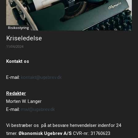
Risikostyring
Kriseledelse
11/06/2024
Kontakt os
E-mail:
kontakt@ugebrev.dk
Redaktør
Morten W. Langer
E-mail:
mwl@ugebrev.dk
Vi bestræber os på at besvare henvendelser indenfor 24
timer.
Økonomisk Ugebrev A/S
CVR-nr.: 31760623