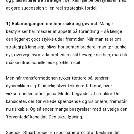
og præsenterer tre strategier, der kan hjælpe bestyrelser med
at gøre succession til en reel strategisk fordel.
1) Balancegangen mellem risiko og gevinst.
Mange
bestyrelser har masser af appetit på forandring – så længe
den ligger et godt stykke ude i fremtiden. Når man taler om
strategi på lang sigt, bliver horisonten bredere: man tør tænke
nyt, overveje hvor virksomheden skal bevæge sig hen, man får
måske utraditionelle lederprofiler i spil.
Men når transformationen rykker tættere på, ændrer
dynamikken sig. Pludselig bliver fokus rettet mod, hvor
virksomheden står lige nu. Modet begynder at smuldre. De
kandidater, der før virkede spændende og visionære, fremstår
nu risikable. Og så ender mange bestyrelser med at vælge den
‘forventede’ kandidat. Den sikre løsning.
Spencer Stuart bruger en sportsmetafor til at beskrive det: