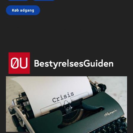
Køb adgang
Html code here! Replace this with any non empty text and
that's it.