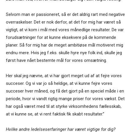
Selvom man er passioneret, så er det aldrig rart med negative
overraskelser. Det er nok derfor, at det for mig har været så
vigtigt, at vi kom i mål med vores månedlige resultater. De var
forudsætninger for at kunne eksekvere på de kommende
planer. Så for mig har de meget ambitiøse mål motiveret mig
endnu mere. Hvis jeg f.eks. skulle hyre nye folk ind, skulle jeg
først have nået bestemte mål for vores omsætning.
Her skal jeg nævne, at vi har gjort meget ud af at fejre vores
succeser. Og vi var jo så heldige, at vi kunne fejre vores
succeser hver måned, og få det gjort på en speciel måde i en
periode, hvor vi vandt rigtig mange priser for vores vækst. Det
har også været med til at styrke virksomhedens fællesskab,
at vi kunne se, at vi rent faktisk fik skabt resultater.”
Hvilke andre ledelseserfaringer har været vigtige for dig?