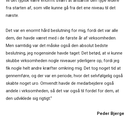
vil det typisk være enormt svært at ansætte den type ledere
fra starten af, som ville kunne gå fra det ene niveau til det
næste.
Det var en enormt hård beslutning for mig, fordi det var alle
dem, der havde været med i de første år af virksomheden.
Men samtidig var det måske også den absolut bedste
beslutning, jeg nogensinde havde taget. Det betød, at vi kunne
skubbe virksomheden nogle niveauer yderligere op, fordi jeg
fik nogle helt andre kræfter omkring mig. Det tog noget tid at
gennemføre, og der var en periode, hvor det selvfølgelig også
skabte noget uro. Omvendt havde de medarbejdere også
andele i virksomheden, så det var også til fordel for dem, at
den udviklede sig rigtigt.”
Peder Bjerge