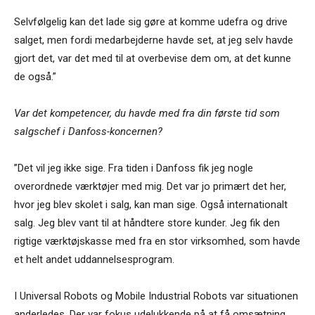
Selvfølgelig kan det lade sig gøre at komme udefra og drive
salget, men fordi medarbejderne havde set, at jeg selv havde
gjort det, var det med til at overbevise dem om, at det kunne
de også.”
Var det kompetencer, du havde med fra din første tid som
salgschef i Danfoss-koncernen?
”Det vil jeg ikke sige. Fra tiden i Danfoss fik jeg nogle
overordnede værktøjer med mig. Det var jo primært det her,
hvor jeg blev skolet i salg, kan man sige. Også internationalt
salg. Jeg blev vant til at håndtere store kunder. Jeg fik den
rigtige værktøjskasse med fra en stor virksomhed, som havde
et helt andet uddannelsesprogram.
I Universal Robots og Mobile Industrial Robots var situationen
anderledes. Der var fokus udelukkende på at få omsætning