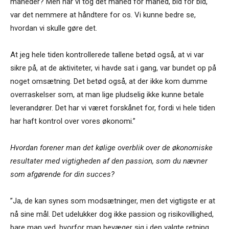
måneder? Men når vi tog det måned for måned, bid for bid,
var det nemmere at håndtere for os. Vi kunne bedre se,
hvordan vi skulle gøre det.
At jeg hele tiden kontrollerede tallene betød også, at vi var
sikre på, at de aktiviteter, vi havde sat i gang, var bundet op på
noget omsætning. Det betød også, at der ikke kom dumme
overraskelser som, at man lige pludselig ikke kunne betale
leverandører. Det har vi været forskånet for, fordi vi hele tiden
har haft kontrol over vores økonomi.”
Hvordan forener man det kølige overblik over de økonomiske
resultater med vigtigheden af den passion, som du nævner
som afgørende for din succes?
”Ja, de kan synes som modsætninger, men det vigtigste er at
nå sine mål. Det udelukker dog ikke passion og risikovillighed,
bare man ved, hvorfor man bevæger sig i den valgte retning.