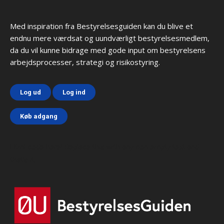
Med inspiration fra Bestyrelsesguiden kan du blive et
endnu mere værdsat og uundværligt bestyrelsesmedlem,
da du vil kunne bidrage med gode input om bestyrelsens
arbejdsprocesser, strategi og risikostyring.
Log ud
Log ind
Køb adgang
Html code here! Replace this with any non empty text and
that's it.