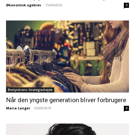
Økonomisk ugebrev
-
15/04/2026
0
Bestyrelsens Strategiarbejde
Når den yngste generation bliver forbrugere
Maria Langer
-
05/09/2019
0