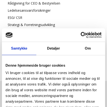
Rådgivning for CEO & Bestyrelsen
Ledelsesansvarsforsikringer
ESG/ CSR
Strategi & Forretningsudvikling
Økonomisk Rådgivning
Log ind
Køb adgang
Samtykke
Detaljer
Om
Denne hjemmeside bruger cookies
Vi bruger cookies til at tilpasse vores indhold og
annoncer, til at vise dig funktioner til sociale medier og til
at analysere vores trafik. Vi deler også oplysninger om
din brug af vores website med vores partnere inden for
HENT GRATIS E-BOG "SUCCES I
sociale medier, annonceringspartnere og
analysepartnere. Vores partnere kan kombinere disse
EN DANSK BESTYRELSE"