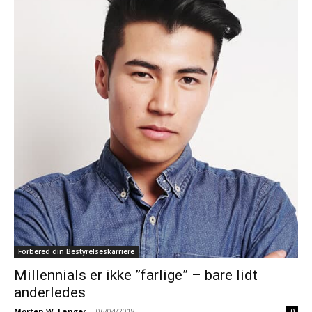
Forbered din Bestyrelseskarriere
Millennials er ikke ”farlige” – bare lidt
anderledes
Morten W. Langer
-
06/04/2018
0