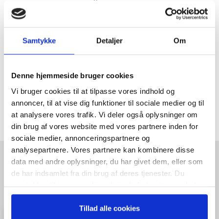
ESG/ CSR
Strategi & Forretningsudvikling
Økonomisk Rådgivning
Samtykke
Detaljer
Om
Log ind
Køb adgang
Denne hjemmeside bruger cookies
Vi bruger cookies til at tilpasse vores indhold og
annoncer, til at vise dig funktioner til sociale medier og til
at analysere vores trafik. Vi deler også oplysninger om
din brug af vores website med vores partnere inden for
sociale medier, annonceringspartnere og
analysepartnere. Vores partnere kan kombinere disse
data med andre oplysninger, du har givet dem, eller som
HENT GRATIS E-BOG "SUCCES I
de har indsamlet fra din brug af deres tjenester. Du
EN DANSK BESTYRELSE"
samtykker til vores cookies, hvis du fortsætter med at
anvende vores hjemmeside.
Tillad alle cookies