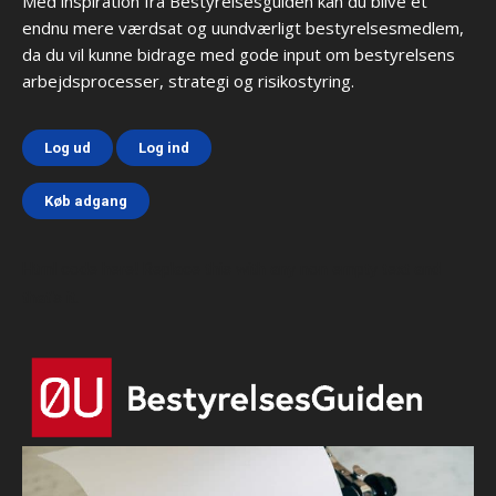
Med inspiration fra Bestyrelsesguiden kan du blive et
endnu mere værdsat og uundværligt bestyrelsesmedlem,
da du vil kunne bidrage med gode input om bestyrelsens
arbejdsprocesser, strategi og risikostyring.
Log ud
Log ind
Køb adgang
Html code here! Replace this with any non empty text and
that's it.