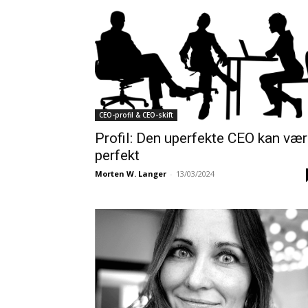
CEO-profil & CEO-skift
Profil: Den uperfekte CEO kan væ
perfekt
Morten W. Langer
-
13/03/2024