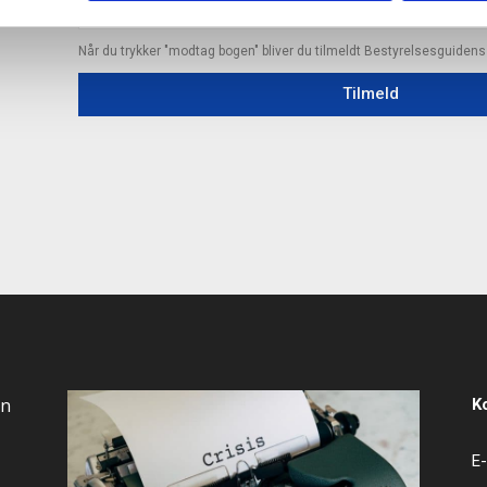
Når du trykker "modtag bogen" bliver du tilmeldt Bestyrelsesguiden
Tilmeld
an
K
E-