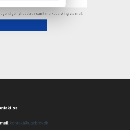
s ugentlige nyhedsbrev samt markedsføring via mail.
ontakt os
mail:
kontakt@ugebrev.dk