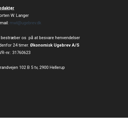
edaktør
orten W. Langer
mail:
mwl@ugebrev.dk
 bestræber os på at besvare henvendelser
denfor 24 timer.
Økonomisk Ugebrev A/S
VR-nr.: 31760623
randvejen 102 B 5 tv, 2900 Hellerup