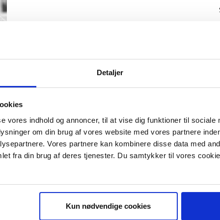
0
Detaljer
ookies
se vores indhold og annoncer, til at vise dig funktioner til sociale
plysninger om din brug af vores website med vores partnere inden
ysepartnere. Vores partnere kan kombinere disse data med andr
IS E-BOG "SUCCES I EN DANSK B
et fra din brug af deres tjenester. Du samtykker til vores cookie
Kun nødvendige cookies