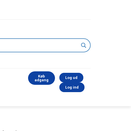
Køb
Log ud
adgang
Log ind