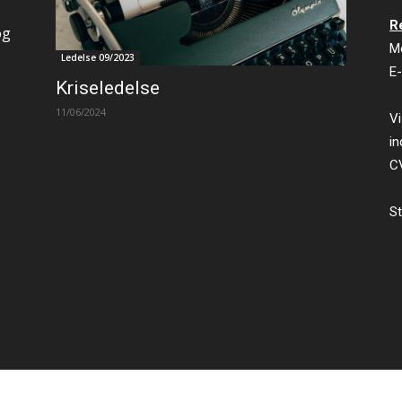
R
og
M
Ledelse 09/2023
E-
Kriseledelse
11/06/2024
Vi
in
C
St
ty