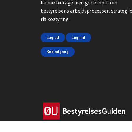
kunne bidrage med gode input om
bestyrelsens arbejdsprocesser, strategi 
risikostyring.
Log ud
Log ind
Køb adgang
Html code here! Replace this with any non emp
text and that's it.