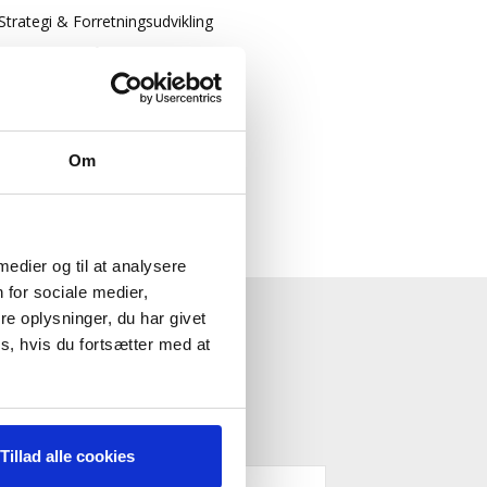
Strategi & Forretningsudvikling
Økonomisk Rådgivning
Log ind
Køb adgang
Om
 medier og til at analysere
 for sociale medier,
e oplysninger, du har givet
ESTYRELSE"
s, hvis du fortsætter med at
Tillad alle cookies