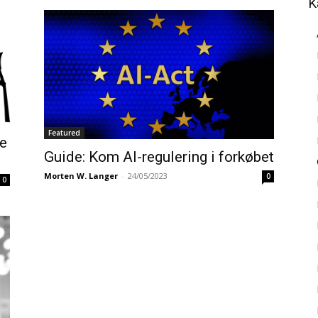
K
Featured
re
Guide: Kom AI-regulering i forkøbet
Morten W. Langer
-
24/05/2023
0
0