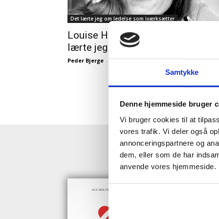
Det lærte jeg om ledelse som iværksætter
Louise Herping Ellegaard: Det
lærte jeg som iværksætter
Peder Bjerge
-
17/05/2023
Samtykke
Denne hjemmeside bruger c
Vi bruger cookies til at tilpas
vores trafik. Vi deler også o
annonceringspartnere og anal
HENT GRAT
dem, eller som de har indsaml
anvende vores hjemmeside.