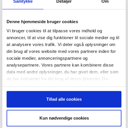
Samtykke
Detaljer
Om
lønkomponenter
Tesla
Tilmeld dig vores
nyhedsbrev
Denne hjemmeside bruger cookies
Vi bruger cookies til at tilpasse vores indhold og
– og modtag Ole Borchs bog
annoncer, til at vise dig funktioner til sociale medier og til
“Succes i en dansk bestyrelse”
at analysere vores trafik. Vi deler også oplysninger om
din brug af vores website med vores partnere inden for
sociale medier, annonceringspartnere og
RELATEREDE ARTIKLER
analysepartnere. Vores partnere kan kombinere disse
Guide: Genopfind den
data med andre oplysninger, du har givet dem, eller som
meningsfulde virksomhed
Når du trykker "modtag bogen" bliver du tilmeldt
de har indsamlet fra din brug af deres tjenester. Du
Bestyrelsesguidens ugentlige nyhedsbrev samt
samtykker til vores cookies, hvis du fortsætter med at
markedsføring via mail.
anvende vores hjemmeside.
Tilmeld
Tillad alle cookies
Guide: Fem tegn på, at
topchefen er på vildspor
Kun nødvendige cookies