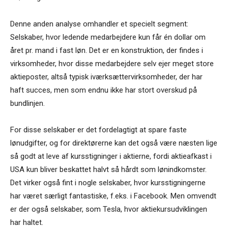
Denne anden analyse omhandler et specielt segment:
Selskaber, hvor ledende medarbejdere kun får én dollar om
året pr. mand i fast løn. Det er en konstruktion, der findes i
virksomheder, hvor disse medarbejdere selv ejer meget store
aktieposter, altså typisk iværksættervirksomheder, der har
haft succes, men som endnu ikke har stort overskud på
bundlinjen.
For disse selskaber er det fordelagtigt at spare faste
lønudgifter, og for direktørerne kan det også være næsten lige
så godt at leve af kursstigninger i aktierne, fordi aktieafkast i
USA kun bliver beskattet halvt så hårdt som lønindkomster.
Det virker også fint i nogle selskaber, hvor kursstigningerne
har været særligt fantastiske, f.eks. i Facebook. Men omvendt
er der også selskaber, som Tesla, hvor aktiekursudviklingen
har haltet.