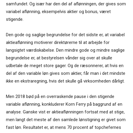
samfundet. Og især har den del af aflønningen, der gives som
variabel aflønning, eksempelvis aktier og bonus, været
stigende.
Den gode og saglige begrundelse for det sidste er, at variabel
aktieaflønning motiverer direktørerne til at arbejde for
langsigtet værdiskabelse. Den mindre gode og mindre saglige
begrundelse er, at bestyrelsen vånder sig over at skulle
udbetale de meget store gager. Og de ræsonnerer, at hvis en
del af den variable løn gives som aktier, får man i det mindste
ikke en ekstraregning, hvis det skulle gå virksomheden dårligt.
Men 2018 bød på en overraskende pause i den stigende
variable aflønning, konkluderer Korn Ferry på baggrund af en
analyse. Ganske vist er aktieaflønningen fortsat med at stige,
men langt det meste af den samlede lønstigning er givet som
fast løn. Resultatet er, at mens 70 procent af topchefernes