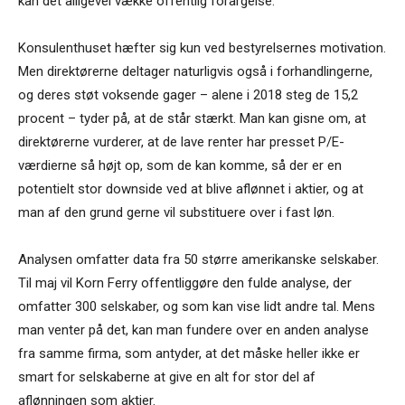
kan det alligevel vække offentlig forargelse.
Konsulenthuset hæfter sig kun ved bestyrelsernes motivation.
Men direktørerne deltager naturligvis også i forhandlingerne,
og deres støt voksende gager – alene i 2018 steg de 15,2
procent – tyder på, at de står stærkt. Man kan gisne om, at
direktørerne vurderer, at de lave renter har presset P/E-
værdierne så højt op, som de kan komme, så der er en
potentielt stor downside ved at blive aflønnet i aktier, og at
man af den grund gerne vil substituere over i fast løn.
Analysen omfatter data fra 50 større amerikanske selskaber.
Til maj vil Korn Ferry offentliggøre den fulde analyse, der
omfatter 300 selskaber, og som kan vise lidt andre tal. Mens
man venter på det, kan man fundere over en anden analyse
fra samme firma, som antyder, at det måske heller ikke er
smart for selskaberne at give en alt for stor del af
aflønningen som aktier.