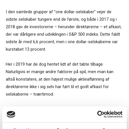
I den samlede grupper af ”one dollar-selskaber” vejer de
sidste selskaber tungere end de første, og både i 2017 og i
2018 gav de investorerne – herunder direktørerne – et afkast,
der var dårligere end udviklingen i S&P 500 indeks. Dette faldt
sidste år med 6,6 procent, men i one dollar-selskaberne var
kurstabet 13 procent.
Her i 2019 har de dog hentet lidt af det tabte tilbage.
Naturligvis er mange andre faktorer på spil, men man kan
altså konstatere, at den højest mulige aktieaflønning af
direktørerne ikke i sig selv har ført til et godt afkast for
selskaberne – tværtimod.
Sten Thorup Kristensen
TAGS
ESG
Facebook
Korn Ferry
lønindkomster