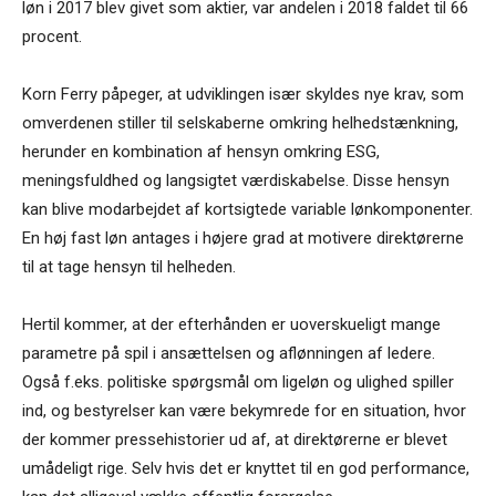
løn i 2017 blev givet som aktier, var andelen i 2018 faldet til 66
procent.
Korn Ferry påpeger, at udviklingen især skyldes nye krav, som
omverdenen stiller til selskaberne omkring helhedstænkning,
herunder en kombination af hensyn omkring ESG,
meningsfuldhed og langsigtet værdiskabelse. Disse hensyn
kan blive modarbejdet af kortsigtede variable lønkomponenter.
En høj fast løn antages i højere grad at motivere direktørerne
til at tage hensyn til helheden.
Hertil kommer, at der efterhånden er uoverskueligt mange
parametre på spil i ansættelsen og aflønningen af ledere.
Også f.eks. politiske spørgsmål om ligeløn og ulighed spiller
ind, og bestyrelser kan være bekymrede for en situation, hvor
der kommer pressehistorier ud af, at direktørerne er blevet
umådeligt rige. Selv hvis det er knyttet til en god performance,