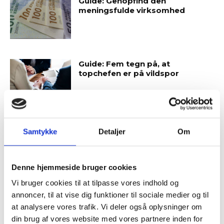
Guide: Genopfind den
meningsfulde virksomhed
Guide: Fem tegn på, at
topchefen er på vildspor
Tema:
Bliv et bedre bestyrelsesmedlem:
Samtykke
Detaljer
Om
Bestyrelsesuddannelser
Tilmeld dig vores
nyhedsbrev
Denne hjemmeside bruger cookies
Tidligere blev nye bestyrelsesmedlemmer ofte rekrutteret
blandt topledere i andre virksomheder. Men sådan er det ikke
Vi bruger cookies til at tilpasse vores indhold og
– og modtag Ole Borchs bog
længere – i hvert fald ikke altid. Andre kvalifikationer og
annoncer, til at vise dig funktioner til sociale medier og til
“Succes i en dansk bestyrelse”
baggrunde er blevet vigtige, eksempelvis indsigt i cybertrusler,
at analysere vores trafik. Vi deler også oplysninger om
din brug af vores website med vores partnere inden for
strategiudvikling, erfaring fra konsulentvirksomhed, HR og