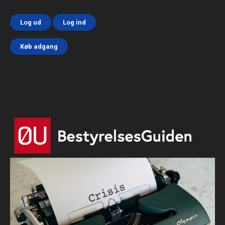
Log ud
Log ind
Køb adgang
Html code here! Replace this with any non empty text and
that's it.