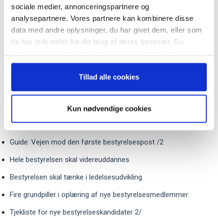
sociale medier, annonceringspartnere og
aflønningsforhold – og meget mere.
analysepartnere. Vores partnere kan kombinere disse
Uanset om du er på udkig efter din første bestyrelsespost,
data med andre oplysninger, du har givet dem, eller som
eller om du allerede er etableret som medlem af en eller flere
Når du trykker "modtag bogen" bliver du tilmeldt
de har indsamlet fra din brug af deres tjenester. Du
bestyrelser, er uddannelse og opkvalificering både nødvendigt
Bestyrelsesguidens ugentlige nyhedsbrev samt
samtykker til vores cookies, hvis du fortsætter med at
markedsføring via mail.
og tilfredsstillende. Det kan du læse om her og i vores gratis
anvende vores hjemmeside.
White Paper om Bestyrelsesuddannelser, som du vil finde et
Tilmeld
Tillad alle cookies
link til i artiklerne under dette tema.
Kun nødvendige cookies
Artikler i temaet:
Guide: Vejen mod den første bestyrelsespost /2
Hele bestyrelsen skal videreuddannes
Bestyrelsen skal tænke i ledelsesudvikling
Fire grundpiller i oplæring af nye bestyrelsesmedlemmer
Tjekliste for nye bestyrelseskandidater 2/