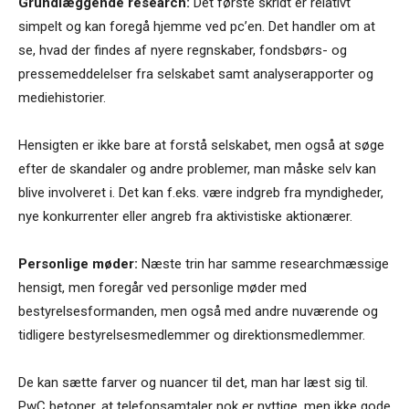
Grundlæggende research:
Det første skridt er relativt
simpelt og kan foregå hjemme ved pc’en. Det handler om at
se, hvad der findes af nyere regnskaber, fondsbørs- og
pressemeddelelser fra selskabet samt analyserapporter og
mediehistorier.
Hensigten er ikke bare at forstå selskabet, men også at søge
efter de skandaler og andre problemer, man måske selv kan
blive involveret i. Det kan f.eks. være indgreb fra myndigheder,
nye konkurrenter eller angreb fra aktivistiske aktionærer.
Personlige møder:
Næste trin har samme researchmæssige
hensigt, men foregår ved personlige møder med
bestyrelsesformanden, men også med andre nuværende og
tidligere bestyrelsesmedlemmer og direktionsmedlemmer.
De kan sætte farver og nuancer til det, man har læst sig til.
PwC betoner, at telefonsamtaler nok er nyttige, men ikke gode