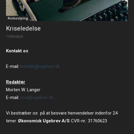
Risikostyring
Kriseledelse
11/06/2024
Kontakt os
E-mail:
kontakt@ugebrev.dk
Redaktør
Morten W. Langer
E-mail:
mwl@ugebrev.dk
Vi bestræber os på at besvare henvendelser indenfor 24
timer.
Økonomisk Ugebrev A/S
CVR-nr.: 31760623