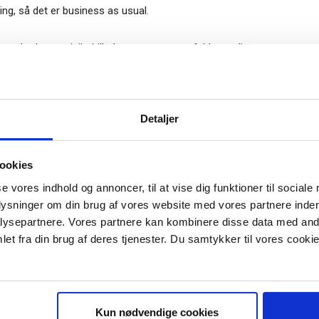
ing, så det er business as usual.
ksomhedernes risikobillede synes at være fuldstændigt
y regulering den største enkeltstående risiko for deres
lmeld dig vores
nyhedsbrev
Gratis
Detaljer
d på grund af populisme, potentielle handelskrige,
e-bog
 om diversitet og IT-kriminalitet de store risikoemner. De
odtag Ole Borchs bog
generelle, som de har været. Det er vidt forskellige
ookies
 i en dansk bestyrelse”
se vores indhold og annoncer, til at vise dig funktioner til sociale
plysninger om din brug af vores website med vores partnere inden
ing: Man kunne tro, at Joe Bidens gigantiske stimulus til
ysepartnere. Vores partnere kan kombinere disse data med andr
i den henseende optog bestyrelsesmedlemmerne mest. Men
et fra din brug af deres tjenester. Du samtykker til vores cookie
tigninger, der også er adviseret, og på hvad Bidens
r "modtag bogen" bliver du tilmeldt
uidens ugentlige nyhedsbrev samt
 via mail.
Tilmeld
rventer større ro om handelsaftaler og nemmere adgang til
Kun nødvendige cookies