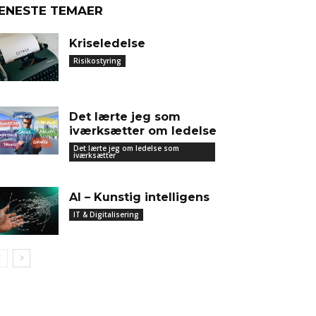
ENESTE TEMAER
Kriseledelse
Risikostyring
Det lærte jeg som
iværksætter om ledelse
Det lærte jeg om ledelse som
iværksætter
AI – Kunstig intelligens
IT & Digitalisering