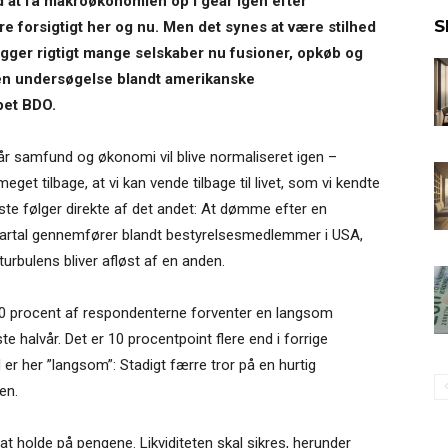
d at få makroøkonomien op i gear igen efter
S
ere forsigtigt her og nu. Men det synes at være stilhed
ægger rigtigt mange selskaber nu fusioner, opkøb og
r en undersøgelse blandt amerikanske
bet BDO.
år samfund og økonomi vil blive normaliseret igen –
et tilbage, at vi kan vende tilbage til livet, som vi kendte
første følger direkte af det andet: At dømme efter en
vartal gennemfører blandt bestyrelsesmedlemmer i USA,
 turbulens bliver afløst af en anden.
70 procent af respondenterne forventer en langsom
halvår. Det er 10 procentpoint flere end i forrige
 er her ”langsom”: Stadigt færre tror på en hurtig
en.
t holde på pengene. Likviditeten skal sikres, herunder