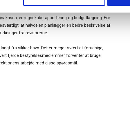
r på indvandring bliver ophævet igen.
ronakrisen, er regnskabsrapportering og budgetlægning. For
esværdigt, at halvdelen planlægger en bedre beskrivelse af
ærkninger fra revisorerne.
angt fra sikker havn. Det er meget svært at forudsige,
 hvert fjerde bestyrelsesmedlemmer forventer at bruge
direktionens arbejde med disse spørgsmål.