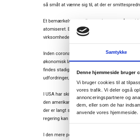
så småt at vænne sig til, at der er smittespredn
Et bemærkelsesværdigt resultat er også, at vir
atomiseret. Blandt bestyrelsesmedlemmerne er n
virksomheder.
Ti
Samtykke
Inden coronakrisen var f.eks. politisk usikkerhe
økonomisk lavkonjunktur, klima, kunder med krav
– og m
findes stadigvæk, men de er ikke så entydige og 
Denne hjemmeside bruger c
“Succes
udfordringer, virksomhederne oplever.
Vi bruger cookies til at tilpas
vores trafik. Vi deler også o
I USA har skiftet af præsident også stor betydn
annonceringspartnere og anal
den amerikanske økonomi var det emne, der 
dem, eller som de har indsaml
der er langt større opmærksomhed på de skattes
Når du trykke
anvende vores hjemmeside.
Bestyrelsesg
regering kan finde på af regulatoriske tiltag.
markedsføring
I den mere positive ende er der en del, der fo