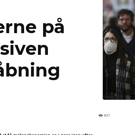
erne på
nsiven
åbning
837