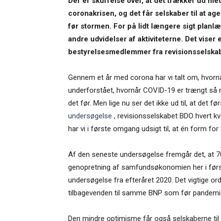
Der er skuffelse over, at det trækker ud me
coronakrisen, og det får selskaber til at ag
før stormen. For på lidt længere sigt planl
andre udvidelser af aktiviteterne. Det vise
bestyrelsesmedlemmer fra revisionsselska
Gennem et år med corona har vi talt om, hvorn
underforstået, hvornår COVID-19 er trængt så meg
det før. Men lige nu ser det ikke ud til, at det 
undersøgelse
, revisionsselskabet BDO hvert k
har vi i første omgang udsigt til, at én form for
Af den seneste undersøgelse fremgår det, at 
genopretning af samfundsøkonomien her i første 
undersøgelse fra efteråret 2020. Det vigtige ord
tilbagevenden til samme BNP som før pandemi
Den mindre optimisme får også selskaberne til a