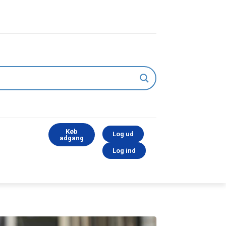
Køb
Log ud
adgang
Log ind