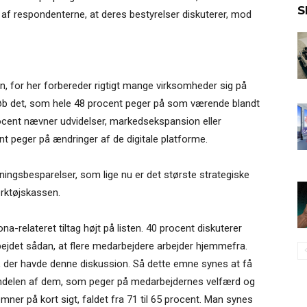
S
t af respondenterne, at deres bestyrelser diskuterer, mod
en, for her forbereder rigtigt mange virksomheder sig på
pkøb det, som hele 48 procent peger på som værende blandt
rocent nævner udvidelser, markedsekspansion eller
t peger på ændringer af de digitale platforme.
ingsbesparelser, som lige nu er det største strategiske
rktøjskassen.
a-relateret tiltag højt på listen. 40 procent diskuterer
bejdet sådan, at flere medarbejdere arbejder hjemmefra.
, der havde denne diskussion. Så dette emne synes at få
andelen af dem, som peger på medarbejdernes velfærd og
r på kort sigt, faldet fra 71 til 65 procent. Man synes