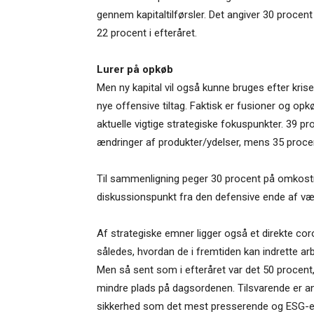
gennem kapitaltilførsler. Det angiver 30 procen
22 procent i efteråret.
Lurer på opkøb
Men ny kapital vil også kunne bruges efter kris
nye offensive tiltag. Faktisk er fusioner og o
aktuelle vigtige strategiske fokuspunkter. 39 p
ændringer af produkter/ydelser, mens 35 procen
Til sammenligning peger 30 procent på omkostn
diskussionspunkt fra den defensive ende af væ
Af strategiske emner ligger også et direkte coron
således, hvordan de i fremtiden kan indrette ar
Men så sent som i efteråret var det 50 procent
mindre plads på dagsordenen. Tilsvarende er 
sikkerhed som det mest presserende og ESG-emne