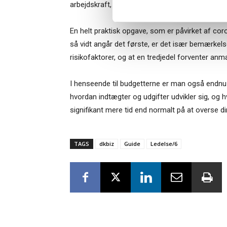
arbejdskraft, når nogle af Trumps begrænsninge
En helt praktisk opgave, som er påvirket af co
så vidt angår det første, er det især bemærkels
risikofaktorer, og at en tredjedel forventer anm
I henseende til budgetterne er man også endnu l
hvordan indtægter og udgifter udvikler sig, og
signifikant mere tid end normalt på at overse 
TAGS
dkbiz
Guide
Ledelse/6