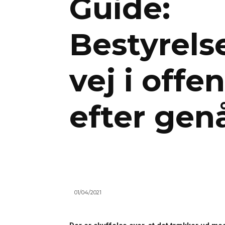
Guide:
Bestyrels
vej i offe
efter gen
01/04/2021