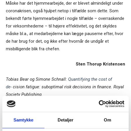
Måske har det hjemmearbejde, der er blevet almindeligt under
coronakrisen, også hjulpet netop i tilfælde som dette. Som
bekendt førte hjemmearbejdet i nogle tilfælde – overraskende
for virksomhederne – til højere effektivitet, og det skyldes
måske bl.a., at medarbejderne kan lægge pauserne efter, hvor
de har brug for det, og ikke efter hvornår de undgår et
misbilligende blik fra chefen.
Sten Thorup Kristensen
Tobias Bear og Simone Schnall:
Quantifying the cost of
de-
cision fatigue: suboptimal risk decisions in finance.
Royal
Society Publishing.
TAGS
Ledelse/06
Samtykke
Detaljer
Om
Tilmeld dig vores