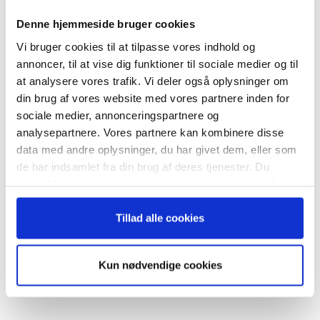
nyhedsbrev
Denne hjemmeside bruger cookies
Vi bruger cookies til at tilpasse vores indhold og
– og modtag Ole Borchs bog
annoncer, til at vise dig funktioner til sociale medier og til
“Succes i en dansk bestyrelse”
at analysere vores trafik. Vi deler også oplysninger om
RELATEREDE ARTIKLER
din brug af vores website med vores partnere inden for
sociale medier, annonceringspartnere og
Guide: Seks regler for
succesfuld succession
analysepartnere. Vores partnere kan kombinere disse
data med andre oplysninger, du har givet dem, eller som
Når du trykker "modtag bogen" bliver du tilmeldt
de har indsamlet fra din brug af deres tjenester. Du
Bestyrelsesguidens ugentlige nyhedsbrev samt
samtykker til vores cookies, hvis du fortsætter med at
markedsføring via mail.
anvende vores hjemmeside.
Hvornår er det tid til at slå op
Tilmeld
Tillad alle cookies
med sin coach?
Kun nødvendige cookies