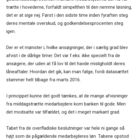
trætte i hovederne, forfaldt simpelthen til den nemme løsning,
det er at sige nej. Først i den sidste time inden fyraften steg
deres mentale overskud, og godkendelsesprocenten steg
igen.
Der er et mønster i, hvilke ansøgninger, der i særlig grad blev
afvist i de dårlige timer. Det var f.eks. ikke specielt fra de
ansøgere, der uden at få lov til det havde misligholdt deres
låneaftaler. Hvordan det gik, kan man følge, fordi datasættet
stammer helt tilbage fra marts 2016.
I princippet kunne det godt tænkes, at de mange afvisninger
fra middagstrætte medarbejdere kom banken til gode. Men
det modsatte var tilfældet, og det i meget markant grad.
Tabet fra de overfladiske beslutninger var hele ni gange så
højt som de pågældende medarbejderes løn. Tabene opstod