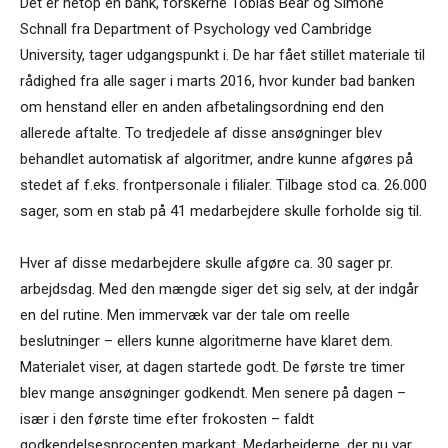
Det er netop en bank, forskerne Tobias Bear og Simone
Schnall fra Department of Psychology ved Cambridge
University, tager udgangspunkt i. De har fået stillet materiale til
rådighed fra alle sager i marts 2016, hvor kunder bad banken
om henstand eller en anden afbetalingsordning end den
allerede aftalte. To tredjedele af disse ansøgninger blev
behandlet automatisk af algoritmer, andre kunne afgøres på
stedet af f.eks. frontpersonale i filialer. Tilbage stod ca. 26.000
sager, som en stab på 41 medarbejdere skulle forholde sig til.
Hver af disse medarbejdere skulle afgøre ca. 30 sager pr.
arbejdsdag. Med den mængde siger det sig selv, at der indgår
en del rutine. Men immervæk var der tale om reelle
beslutninger – ellers kunne algoritmerne have klaret dem.
Materialet viser, at dagen startede godt. De første tre timer
blev mange ansøgninger godkendt. Men senere på dagen –
især i den første time efter frokosten – faldt
godkendelsesprocenten markant. Medarbejderne, der nu var