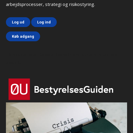
arbejdsprocesser, strategi og risikostyring.
Log ud
Log ind
Køb adgang
Html code here! Replace this with any non empty text and
that's it.