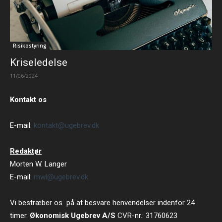
Risikostyring
Kriseledelse
11/06/2024
Kontakt os
E-mail:
kontakt@ugebrev.dk
Redaktør
Morten W. Langer
E-mail:
mwl@ugebrev.dk
Vi bestræber os på at besvare henvendelser indenfor 24
timer.
Økonomisk Ugebrev A/S
CVR-nr.: 31760623