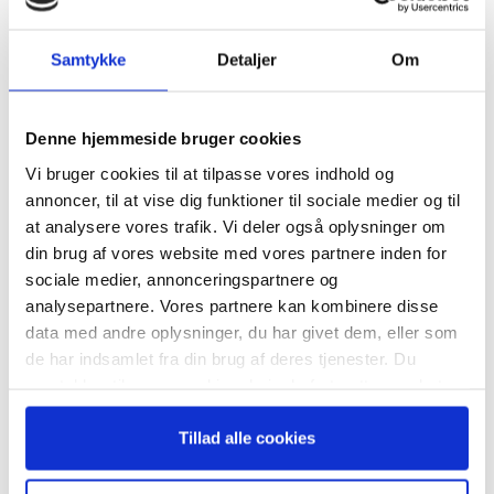
Morten W. Langer
Samtykke
Detaljer
Om
Tilmeld dig vores
TAGS
Accelerering
COVID-19
Demografisk udvikling
nyhedsbrev
Denne hjemmeside bruger cookies
Globalisering
Individualisering
karantænezoner
Vi bruger cookies til at tilpasse vores indhold og
– og modtag Ole Borchs bog
annoncer, til at vise dig funktioner til sociale medier og til
“Succes i en dansk bestyrelse”
at analysere vores trafik. Vi deler også oplysninger om
din brug af vores website med vores partnere inden for
sociale medier, annonceringspartnere og
analysepartnere. Vores partnere kan kombinere disse
data med andre oplysninger, du har givet dem, eller som
RELATEREDE ARTIKLER
Når du trykker "modtag bogen" bliver du tilmeldt
de har indsamlet fra din brug af deres tjenester. Du
Bestyrelsesguidens ugentlige nyhedsbrev samt
Guide: Genopfind den
samtykker til vores cookies, hvis du fortsætter med at
markedsføring via mail.
meningsfulde virksomhed
anvende vores hjemmeside.
Tilmeld
Tillad alle cookies