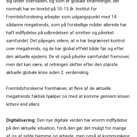
sig under overfladen, og som er globale strømninger, der
normalt har en levetid på 10-15 år. Institut for
Fremtidsforskning arbejder som udgangspunkt med 14
sådanne megatrends, som på forskellige måder allerede har
haft indflydelse på udbredelsen af smitten og påvirket
samfundet. Det påpeges videre, at vi har begrænset kontrol
over megatrends, og de har global effekt både før og efter
den aktuelle epidemi. De vil også påvirke samfundet fremover,
men det kan være, at retningen skifter efter den største
aktuelle globale krise siden 2. verdenskrig.
Fremtidsforskerne fremhæver, at flere af de aktuelle
megatrends faktisk hjælper os med at komme gennem krisen
lettere end ellers:
Digitalisering:
Den nye digitale verden har enorm indflydelse
på den aktuelle situation, fordi den gør det muligt for mange
af os at sidde hjemme og arbejde, men også at kommunikere