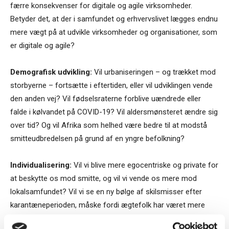
færre konsekvenser for digitale og agile virksomheder.
Betyder det, at der i samfundet og erhvervslivet lægges endnu
mere vægt på at udvikle virksomheder og organisationer, som
er digitale og agile?
Demografisk udvikling:
Vil urbaniseringen – og trækket mod
storbyerne – fortsætte i eftertiden, eller vil udviklingen vende
den anden vej? Vil fødselsraterne forblive uændrede eller
falde i kølvandet på COVID-19? Vil aldersmønsteret ændre sig
over tid? Og vil Afrika som helhed være bedre til at modstå
smitteudbredelsen på grund af en yngre befolkning?
Individualisering:
Vil vi blive mere egocentriske og private for
at beskytte os mod smitte, og vil vi vende os mere mod
lokalsamfundet? Vil vi se en ny bølge af skilsmisser efter
karantæneperioden, måske fordi ægtefolk har været mere
sammen, end de kunne bære?