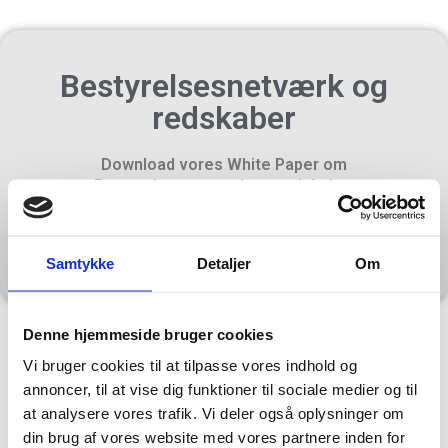
Bestyrelsesnetværk og
redskaber
Download vores White Paper om
Bestyrelsesnetværk og redskaber
Download dit eksemplar her
Samtykke
Detaljer
Om
Denne hjemmeside bruger cookies
Tilmeld dig ugentligt nyhedsbrev
Vi bruger cookies til at tilpasse vores indhold og
annoncer, til at vise dig funktioner til sociale medier og til
Ønsker du at modtage kommende White Papers om praktisk
at analysere vores trafik. Vi deler også oplysninger om
ledelse og bestyrelsesarbejde og vores gratis ugentlige
din brug af vores website med vores partnere inden for