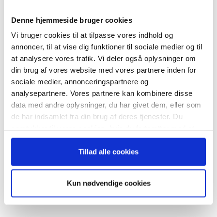
Tilmeld dig vores
RELATEREDE ARTIKLER
nyhedsbrev
Denne hjemmeside bruger cookies
Guide: Fem tegn på, at
topchefen er på vildspor
Vi bruger cookies til at tilpasse vores indhold og
– og modtag Ole Borchs bog
annoncer, til at vise dig funktioner til sociale medier og til
“Succes i en dansk bestyrelse”
at analysere vores trafik. Vi deler også oplysninger om
din brug af vores website med vores partnere inden for
sociale medier, annonceringspartnere og
Syv karriereråd til personlig
positionering, hvis du vil frem
analysepartnere. Vores partnere kan kombinere disse
data med andre oplysninger, du har givet dem, eller som
Når du trykker "modtag bogen" bliver du tilmeldt
de har indsamlet fra din brug af deres tjenester. Du
Bestyrelsesguidens ugentlige nyhedsbrev samt
samtykker til vores cookies, hvis du fortsætter med at
markedsføring via mail.
anvende vores hjemmeside.
Tema:
Bestyrelsens arbejde med risikostyring
Tilmeld
Tillad alle cookies
Enhver bestyrelse i erhvervslivet bør i et eller andet omfang
interessere sig for risikostyring. Selve ordet risikostyring
Kun nødvendige cookies
lugter af noget langhåret, men det behøver ikke at være det.