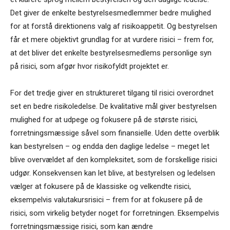
Det giver de enkelte bestyrelsesmedlemmer bedre mulighed
for at forstå direktionens valg af risikoappetit. Og bestyrelsen
får et mere objektivt grundlag for at vurdere risici – frem for,
at det bliver det enkelte bestyrelsesmedlems personlige syn
på risici, som afgør hvor risikofyldt projektet er.
For det tredje giver en struktureret tilgang til risici overordnet
set en bedre risikoledelse. De kvalitative mål giver bestyrelsen
mulighed for at udpege og fokusere på de største risici,
forretningsmæssige såvel som finansielle. Uden dette overblik
kan bestyrelsen – og endda den daglige ledelse – meget let
blive overvældet af den kompleksitet, som de forskellige risici
udgør. Konsekvensen kan let blive, at bestyrelsen og ledelsen
vælger at fokusere på de klassiske og velkendte risici,
eksempelvis valutakursrisici – frem for at fokusere på de
risici, som virkelig betyder noget for forretningen. Eksempelvis
forretningsmæssige risici, som kan ændre