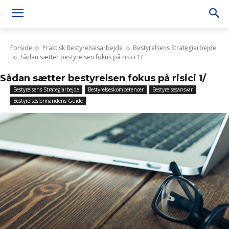
Forside
Praktisk Bestyrelsesarbejde
Bestyrelsens Strategiarbejde
Sådan sætter bestyrelsen fokus på risici 1/
Sådan sætter bestyrelsen fokus på risici 1/
Bestyrelsens Strategiarbejde
Bestyrelseskompetencer
Bestyrelsesansvar
Bestyrelsesformandens Guide