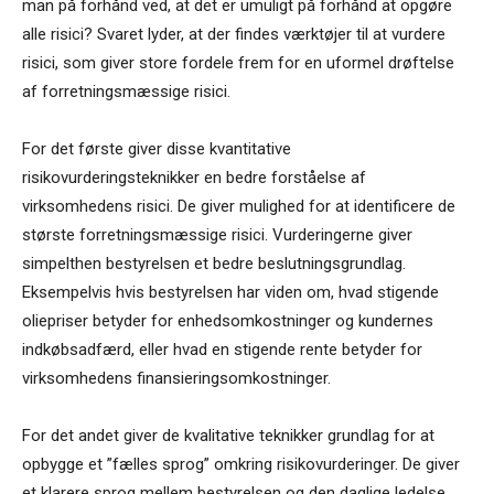
man på forhånd ved, at det er umuligt på forhånd at opgøre
alle risici? Svaret lyder, at der findes værktøjer til at vurdere
risici, som giver store fordele frem for en uformel drøftelse
af forretningsmæssige risici.
For det første giver disse kvantitative
risikovurderingsteknikker en bedre forståelse af
virksomhedens risici. De giver mulighed for at identificere de
største forretningsmæssige risici. Vurderingerne giver
simpelthen bestyrelsen et bedre beslutningsgrundlag.
Eksempelvis hvis bestyrelsen har viden om, hvad stigende
oliepriser betyder for enhedsomkostninger og kundernes
indkøbsadfærd, eller hvad en stigende rente betyder for
virksomhedens finansieringsomkostninger.
For det andet giver de kvalitative teknikker grundlag for at
opbygge et ”fælles sprog” omkring risikovurderinger. De giver
et klarere sprog mellem bestyrelsen og den daglige ledelse.