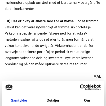
mellemstore opkøb om året med et klart tema – overgår ofte
deres konkurrenter.
10) Det er okay at skære ned for at vokse.
For at fremme
vækst kan det være nødvendigt at trimme sin portefølje.
Virksomheder, der anvender ‘skære ned for at vokse’-
metoden, sælger ofte ud i et eller to år, men formår da at
vokse konsekvent i de øvrige år. Virksomheder bør derfor
overveje at beskære porteføljen periodisk ved at sælge
langsomt voksende dele og investere i nye, mere lovende
områder og på den måde optimere deres ressourcer.
MAL
TAGS
Fremhævet på ugebrev.dk
Guide
Ledelse 17/2024
mckinsey
vækst¨
Samtykke
Detaljer
Om