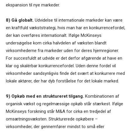
ekspansion til nye markeder.
8) Gå globalt.
Udvidelse til internationale markeder kan være
en kraftfuld vækststrategi, hvis man har en konkurrencefordel,
der kan overføres internationalt. Ifølge McKinseys
undersøgelse kom cirka halvdelen af væksten blandt
virksomhederne fra markeder uden for deres hjemregioner.
For succesfuldt at udvide er det derfor afgørende at have en
klar og skalérbar konkurrencefordel. Uden denne fordel vil
virksomheder sandsynligvis finde det svært at konkurrere med
lokale aktører, der har dyb forståelse for det lokale marked.
9) Opkøb med en struktureret tilgang.
Kombinationen af
organisk vækst og regelmæssige opkøb står stærkest. Ifølge
McKinseys forskning står M&A for cirka en tredjedel af
omsætningsvæksten. Strukturerede opkøbere –
virksomheder, der gennemfører mindst to små eller