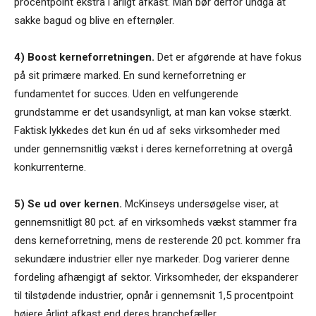
procentpoint ekstra i årligt afkast. Man bør derfor undgå at
sakke bagud og blive en efternøler.
4) Boost kerneforretningen.
Det er afgørende at have fokus
på sit primære marked. En sund kerneforretning er
fundamentet for succes. Uden en velfungerende
grundstamme er det usandsynligt, at man kan vokse stærkt.
Faktisk lykkedes det kun én ud af seks virksomheder med
under gennemsnitlig vækst i deres kerneforretning at overgå
konkurrenterne.
5) Se ud over kernen.
McKinseys undersøgelse viser, at
gennemsnitligt 80 pct. af en virksomheds vækst stammer fra
dens kerneforretning, mens de resterende 20 pct. kommer fra
sekundære industrier eller nye markeder. Dog varierer denne
fordeling afhængigt af sektor. Virksomheder, der ekspanderer
til tilstødende industrier, opnår i gennemsnit 1,5 procentpoint
højere årligt afkast end deres branchefæller.