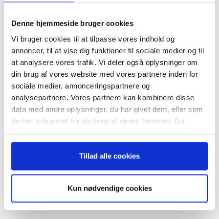
Tilmeld dig vores
nyhedsbrev
Denne hjemmeside bruger cookies
Vi bruger cookies til at tilpasse vores indhold og
– og modtag Ole Borchs bog
annoncer, til at vise dig funktioner til sociale medier og til
“Succes i en dansk bestyrelse”
at analysere vores trafik. Vi deler også oplysninger om
RELATEREDE ARTIKLER
din brug af vores website med vores partnere inden for
sociale medier, annonceringspartnere og
Guide: Seks regler for
analysepartnere. Vores partnere kan kombinere disse
succesfuld succession
data med andre oplysninger, du har givet dem, eller som
Når du trykker "modtag bogen" bliver du tilmeldt
de har indsamlet fra din brug af deres tjenester. Du
Bestyrelsesguidens ugentlige nyhedsbrev samt
samtykker til vores cookies, hvis du fortsætter med at
markedsføring via mail.
anvende vores hjemmeside.
Tilmeld
Hvornår er det tid til at slå op
Tillad alle cookies
med sin coach?
Kun nødvendige cookies