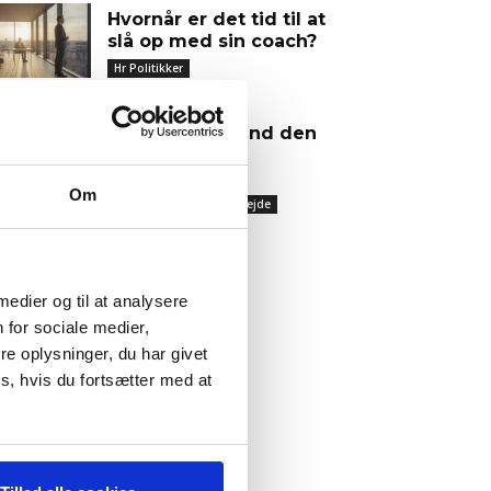
Hvornår er det tid til at
slå op med sin coach?
Hr Politikker
Guide: Genopfind den
meningsfulde
virksomhed
Om
Praktisk Bestyrelsesarbejde
 medier og til at analysere
 for sociale medier,
ENESTE TEMAER
e oplysninger, du har givet
s, hvis du fortsætter med at
Kriseledelse
Risikostyring