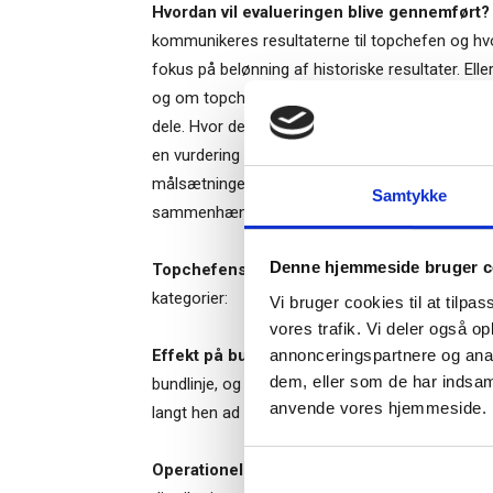
Hvordan vil evalueringen blive gennemført
kommunikeres resultaterne til topchefen og hv
fokus på belønning af historiske resultater. El
og om topchefen har visionen, strategien og de p
dele. Hvor den
bagudrettede
model alene måler
Ti
en vurdering af, om der er et godt match mell
målsætninger. Under alle omstændigheder komplic
Samtykke
sammenhæng mellem topchefens handlinger, ha
– og m
Denne hjemmeside bruger c
“Succes
Topchefens performance:
Med dette udgang
kategorier:
Vi bruger cookies til at tilpas
vores trafik. Vi deler også o
annonceringspartnere og anal
Effekt på bundlinjen:
Normalt antages det, at
dem, eller som de har indsaml
bundlinje, og det gennemsyrer også de fleste m
Når du trykke
anvende vores hjemmeside.
langt hen ad vejen af branchetendenser og den
Bestyrelsesg
markedsføring
Operationel effekt:
Hermed hentydes til topche