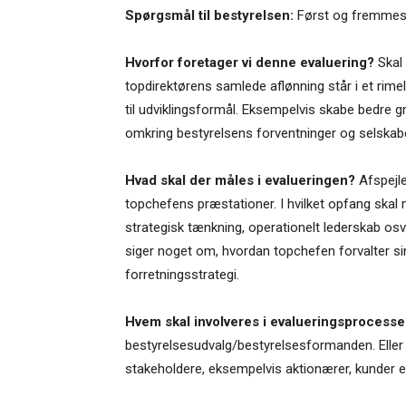
Spørgsmål til bestyrelsen:
Først og fremmest 
Hvorfor foretager vi denne evaluering?
Skal
topdirektørens samlede aflønning står i et rimel
til udviklingsformål. Eksempelvis skabe bedre g
omkring bestyrelsens forventninger og selskabe
Hvad skal der måles i evalueringen?
Afspejl
topchefens præstationer. I hvilket opfang ska
strategisk tænkning, operationelt lederskab os
siger noget om, hvordan topchefen forvalter s
forretningsstrategi.
Hvem skal involveres i evalueringsprocess
bestyrelsesudvalg/bestyrelsesformanden. Eller 
stakeholdere, eksempelvis aktionærer, kunder 