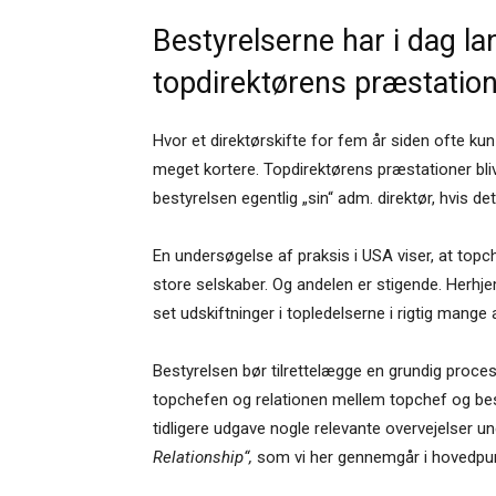
Bestyrelserne har i dag l
topdirektørens præstatione
Hvor et direktørskifte for fem år siden ofte kun
meget kortere. Topdirektørens præstationer bliv
bestyrelsen egentlig „sin“ adm. direktør, hvis de
En undersøgelse af praksis i USA viser, at topch
store selskaber. Og andelen er stigende. Herhj
set udskiftninger i topledelserne i rigtig mange 
Bestyrelsen bør tilrettelægge en grundig proces
topchefen og relationen mellem topchef og best
tidligere udgave nogle relevante overvejelser u
Relationship“,
som vi her gennemgår i hovedpun