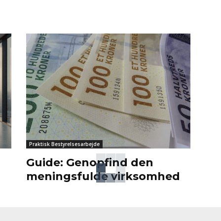
Praktisk Bestyrelsesarbejde
Guide: Genopfind den
meningsfulde virksomhed