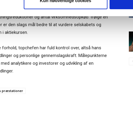
Kun nødvendige cookies
t er: Hvad har topchefen gjort for at ændre eller forbedre
me. Målepunkterne kan eksempelvis være
tningsreduktioner og antal virksomhedsopkøb. Ifølge en
er den slags mål bedre til at vurdere selskabets og
 i aktiekursen.
de forhold, topchefen har fuld kontrol over, altså hans
ndlinger og personlige gennemslagskraft. Målepunkterne
ed analytikere og investorer og udvikling af en
dlinger.
s præstationer