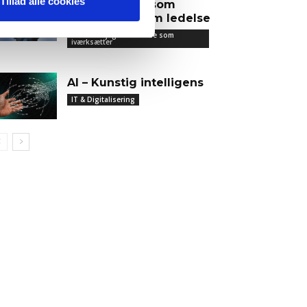
Tillad alle cookies
Det lærte jeg som
iværksætter om ledelse
Det lærte jeg om ledelse som
iværksætter
AI – Kunstig intelligens
IT & Digitalisering