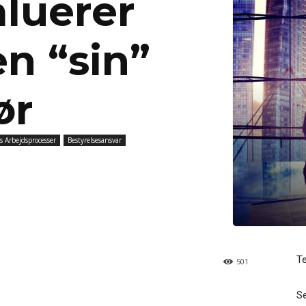
luerer
en “sin”
ør
s Arbejdsprocesser
Bestyrelsesansvar
T
501
Se