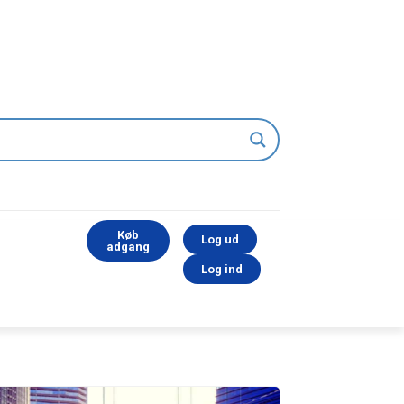
Køb
Log ud
adgang
Log ind