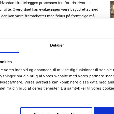
?
Hvordan tilrettelægges processen trin for trin. Hvordan
or ofte. Overordnet kan evalueringen være bagudrettet med
ler den kan være fremadrettet med fokus på fremtidige mål
ersonlige kvalifikationer til at nå disse mål. Eller begge
 på regnskabsresultater, går den
fremadrettede
model ind i
lmeld dig vores
em topchefens lederegenskaber og selskabets strategiske
nyhedsbrev
Gratis
eres en evaluering altid af, at der ikke er en entydig
Detaljer
e-bog
ns lederevner og selskabets økonomiske resultater.
odtag Ole Borchs bog
ookies
 i en dansk bestyrelse”
spunkt kan topchefens performance opdeles i tre
se vores indhold og annoncer, til at vise dig funktioner til sociale
plysninger om din brug af vores website med vores partnere inden
S
ysepartnere. Vores partnere kan kombinere disse data med andr
 topchefen har altafgørende betydning for selskabets
et fra din brug af deres tjenester. Du samtykker til vores cookie
odeller for incitamentsaflønning. Resultatet afhænger dog
r "modtag bogen" bliver du tilmeldt
 generelle markedsvækst.
uidens ugentlige nyhedsbrev samt
 via mail.
fens betydning for selskabets effektivitet i produktion,
Tilmeld