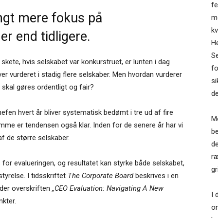
fe
angt mere fokus på
me
kv
r end tidligere.
H
Se
 skete, hvis selskabet var konkurstruet, er lunten i dag
fo
er vurderet i stadig flere selskaber. Men hvordan vurderer
si
t skal gøres ordentligt og fair?
d
efen hvert år bliver systematisk bedømt i tre ud af fire
Me
emme er tendensen også klar. Inden for de senere år har vi
be
af de større selskaber.
de
ræ
 for evalueringen, og resultatet kan styrke både selskabet,
gr
yrelse. I tidsskriftet
The Corporate Board
beskrives i en
nder overskriften
„CEO Evaluation: Navigating A New
I 
kter.
om