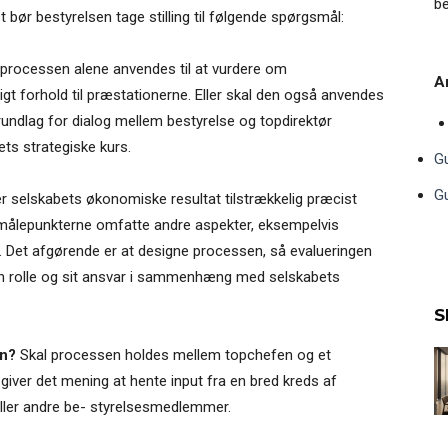
be
bør bestyrelsen tage stilling til følgende spørgsmål:
 processen alene anvendes til at vurdere om
Ar
igt forhold til præstationerne. Eller skal den også anvendes
rundlag for dialog mellem bestyrelse og topdirektør
ts strategiske kurs.
Gu
Gu
er selskabets økonomiske resultat tilstrækkelig præcist
l målepunkterne omfatte andre aspekter, eksempelvis
v. Det afgørende er at designe processen, så evalueringen
in rolle og sit ansvar i sammenhæng med selskabets
S
en?
Skal processen holdes mellem topchefen og et
giver det mening at hente input fra en bred kreds af
eller andre be- styrelsesmedlemmer.