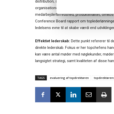
distribution, salg og administration. Spørgsmåle
organisationens evne til at fungere og perfor
medarbejdertilfredshed, produktkvalitet, omkos
Conference Board rapport om toplederlønninger 
ledelsens evne til at skabe værdi end udviklingen
Effektivt lederskab:
Dette punkt refererer til 
direkte lederskab. Fokus er her topchefens ha
kan være antal møder med nøglekunder, møder m
langsigtet strategi, samt kvaliteten af disse han
TAGS
evaluering af topdirektøren
topdirektøren