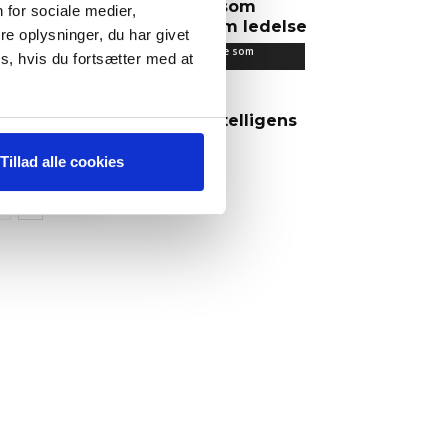
Det lærte jeg som
 for sociale medier,
iværksætter om ledelse
e oplysninger, du har givet
Det lærte jeg om ledelse som
s, hvis du fortsætter med at
iværksætter
AI – Kunstig intelligens
IT & Digitalisering
Tillad alle cookies