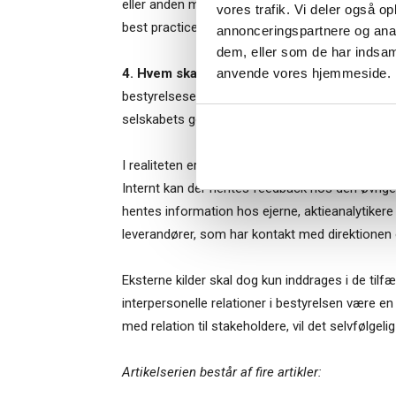
eller anden måde. Forfatterne anbefaler, at best
vores trafik. Vi deler også o
best practice for god corporate governance.
annonceringspartnere og anal
dem, eller som de har indsaml
Når du trykke
anvende vores hjemmeside.
4. Hvem
skal
spørges:
For det meste bliver a
Bestyrelsesg
bestyrelsesevalueringen. Dermed udnyttes ikke 
markedsføring
selskabets governance system.
I realiteten er der mulighed for at trække på en
Internt kan der hentes feedback hos den øvrige 
hentes information hos ejerne, aktieanalytikere
leverandører, som har kontakt med direktionen
Eksterne kilder skal dog kun inddrages i de tilfæ
interpersonelle relationer i bestyrelsen være 
med relation til stakeholdere, vil det selvfølgel
Artikelserien består af fire artikler: