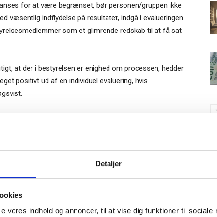
di anses for at være begrænset, bør personen/gruppen ikke
ed væsentlig indflydelse på resultatet, indgå i evalueringen.
yrelsesmedlemmer som et glimrende redskab til at få sat
igtigt, at der i bestyrelsen er enighed om processen, hedder
et positivt ud af en individuel evaluering, hvis
gsvist.
 for evalueringen udmøntes i konkrete emner – for at
stillinger, at årsager til disse problemstillinger kortlægges
lmeld dig vores
et.
S
nyhedsbrev
Gratis
Detaljer
e-bog
yrelsens arbejdsprocesser, bestyrelsesmedlemmernes
odtag Ole Borchs bog
ationen mellem enkelte bestyrelsesmedlemmer. Emnet kan
r bestyrelsen i realiteten bidraget med ved udarbejdelse af
ookies
 i en dansk bestyrelse”
gen flere problemstillinger, som spiller sammen på den ene
se vores indhold og annoncer, til at vise dig funktioner til sociale