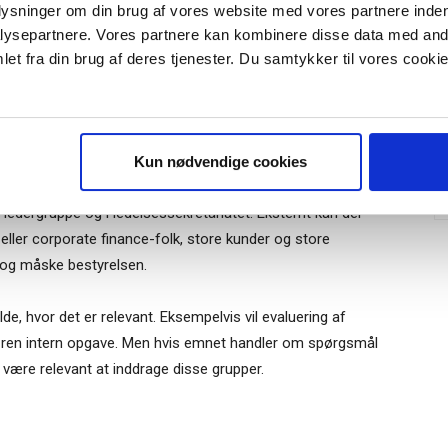
yrelsen evaluerer de konkrete problemstillinger i forhold til
plysninger om din brug af vores website med vores partnere inden
ysepartnere. Vores partnere kan kombinere disse data med andr
et fra din brug af deres tjenester. Du samtykker til vores cookie
r "modtag bogen" bliver du tilmeldt
lene selve bestyrelsen og måske topdirektøren inddraget i
uidens ugentlige nyhedsbrev samt
de mange værdifulde kilder, som er i berøring med
 via mail.
Tilmeld
Kun nødvendige cookies
 lang række kilder både internt i virksomheden og eksternt.
ledergruppe og i ledelsessekretariatet. Eksternt kan der
 eller corporate finance-folk, store kunder og store
 og måske bestyrelsen.
lde, hvor det er relevant. Eksempelvis vil evaluering af
en ren intern opgave. Men hvis emnet handler om spørgsmål
ig være relevant at inddrage disse grupper.