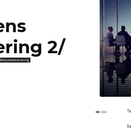
ens
ering 2/
Bestyrelsesevaluering
T
434
Se