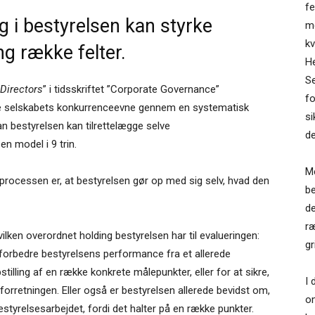
fe
g i bestyrelsen kan styrke
me
kv
ng række felter.
H
Se
Directors
” i tidsskriftet ”Corporate Governance”
fo
ke selskabets konkurrenceevne gennem en systematisk
si
an bestyrelsen kan tilrettelægge selve
d
en model i 9 trin.
Me
i processen er, at bestyrelsen gør op med sig selv, hvad den
be
de
ræ
lken overordnet holding bestyrelsen har til evalueringen:
gr
 forbedre bestyrelsens performance fra et allerede
tilling af en række konkrete målepunkter, eller for at sikre,
I 
orretningen. Eller også er bestyrelsen allerede bevidst om,
om
bestyrelsesarbejdet, fordi det halter på en række punkter.