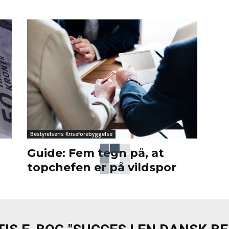
Bestyrelsens Kriseforebyggelse
Guide: Fem tegn på, at
d
topchefen er på vildspor