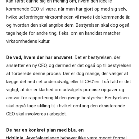
kan først danne sig en mening om, hvem den ideelle
kommende CEO vil være, når man har gjort op med sig selv,
hvilke udfordringer virksomheden vil møde i de kommende år,
og hvordan den skal angribe dem. Bestyrelsen skal dog også
tage højde for andre ting, f.eks. om en kandidat matcher
virksomhedens kultur.
De ved, hvem der har ansvaret.
Det er bestyrelsen, der
ansætter en ny CEO, og dermed er det også op til bestyrelsen
at forberede denne proces. Der er dog mange, der vælger at
lægge det ned i et underudvalg, eller til CEO’en. I så fald er det
vigtigt, at der er klarhed om udvalgets præcise opgaver og
ansvar for rapportering til den øvrige bestyrelse. Bestyrelsen
skal også tage stilling til, i hvilket omfang den eksisterende
CEO skal involveres i arbejdet.
De har en konkret plan med bl.a. en
tidslinje.
Arvefølgeplanen behøver ikke være meget formel.