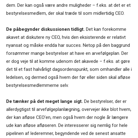
dem. Der kan også være andre muligheder – f.eks. at det er et
bestyrelsesmedlem, der skal træde til som midlertidig CEO.
De påbegynder diskussionen tidligt.
Det kan forekomme
akavet at diskutere ny CEO, hvis den eksisterende er relativt
nyansat og måske endda har succes. Netop på den baggrund
forsømmer mange bestyrelser at have en arvefølgeplan. Der
er dog veje til at komme udenom det akavede – f.eks. at gøre
det til et fast halvårligt dagsordenspunkt, som omhandler alle i
ledelsen, og dermed også hvem der før eller siden skal afløse
bestyrelsesmedlemmerne selv.
De tænker på det meget lange sigt.
De bestyrelser, der er
allerdygtigst til arvefølgeplanlægning, overvejer ikke blot hvem,
der kan afløse CEO’en, men også hvem der nogle år længere
ude kan afløse afløseren. De interesserer sig nemlig for hele
pipelinen af lederemner, begyndende ved de senest ansatte