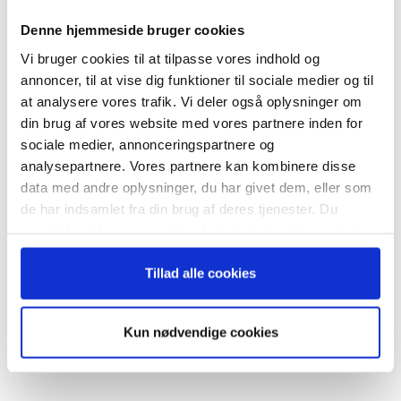
nyhedsbrev
Denne hjemmeside bruger cookies
Vi bruger cookies til at tilpasse vores indhold og
– og modtag Ole Borchs bog
annoncer, til at vise dig funktioner til sociale medier og til
“Succes i en dansk bestyrelse”
at analysere vores trafik. Vi deler også oplysninger om
RELATEREDE ARTIKLER
din brug af vores website med vores partnere inden for
sociale medier, annonceringspartnere og
Guide: Seks regler for
succesfuld succession
analysepartnere. Vores partnere kan kombinere disse
data med andre oplysninger, du har givet dem, eller som
Når du trykker "modtag bogen" bliver du tilmeldt
de har indsamlet fra din brug af deres tjenester. Du
Bestyrelsesguidens ugentlige nyhedsbrev samt
samtykker til vores cookies, hvis du fortsætter med at
markedsføring via mail.
anvende vores hjemmeside.
Hvornår er det tid til at slå op
Tilmeld
Tillad alle cookies
med sin coach?
Kun nødvendige cookies