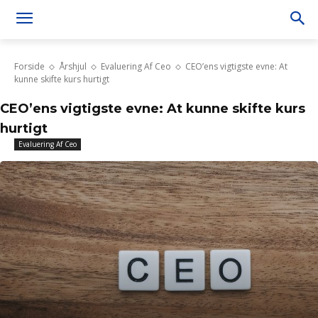
Forside
Årshjul
Evaluering Af Ceo
CEO’ens vigtigste evne: At
kunne skifte kurs hurtigt
CEO’ens vigtigste evne: At kunne skifte kurs
hurtigt
Evaluering Af Ceo