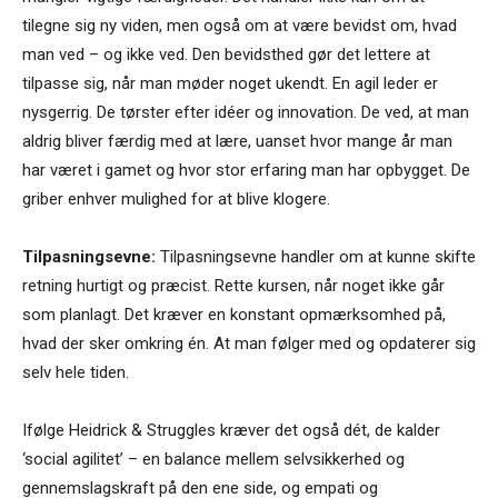
tilegne sig ny viden, men også om at være bevidst om, hvad
man ved – og ikke ved. Den bevidsthed gør det lettere at
tilpasse sig, når man møder noget ukendt. En agil leder er
nysgerrig. De tørster efter idéer og innovation. De ved, at man
aldrig bliver færdig med at lære, uanset hvor mange år man
har været i gamet og hvor stor erfaring man har opbygget. De
griber enhver mulighed for at blive klogere.
Tilpasningsevne:
Tilpasningsevne handler om at kunne skifte
retning hurtigt og præcist. Rette kursen, når noget ikke går
som planlagt. Det kræver en konstant opmærksomhed på,
hvad der sker omkring én. At man følger med og opdaterer sig
selv hele tiden.
Ifølge Heidrick & Struggles kræver det også dét, de kalder
‘social agilitet’ – en balance mellem selvsikkerhed og
gennemslagskraft på den ene side, og empati og