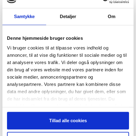
MAL
Samtykke
Detaljer
Om
Tilmeld dig vores
TAGS
Agil
CEOI
Fremhævet på ugebrev.dk
nyhedsbrev
Denne hjemmeside bruger cookies
Heidrick & Struggles
Ledelse 13/2025
Vi bruger cookies til at tilpasse vores indhold og
– og modtag Ole Borchs bog
annoncer, til at vise dig funktioner til sociale medier og til
“Succes i en dansk bestyrelse”
at analysere vores trafik. Vi deler også oplysninger om
din brug af vores website med vores partnere inden for
sociale medier, annonceringspartnere og
analysepartnere. Vores partnere kan kombinere disse
data med andre oplysninger, du har givet dem, eller som
RELATEREDE ARTIKLER
Når du trykker "modtag bogen" bliver du tilmeldt
de har indsamlet fra din brug af deres tjenester. Du
Bestyrelsesguidens ugentlige nyhedsbrev samt
Guide: Seks regler for
samtykker til vores cookies, hvis du fortsætter med at
markedsføring via mail.
succesfuld succession
anvende vores hjemmeside.
Tilmeld
Tillad alle cookies