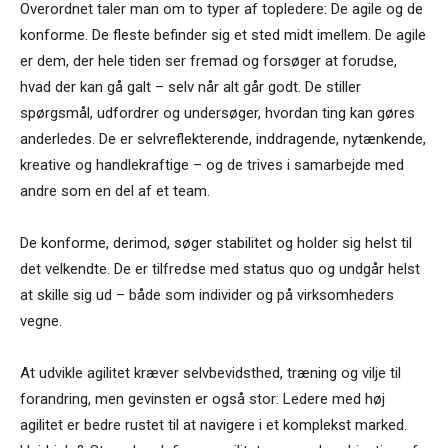
Overordnet taler man om to typer af topledere: De agile og de
konforme. De fleste befinder sig et sted midt imellem. De agile
er dem, der hele tiden ser fremad og forsøger at forudse,
hvad der kan gå galt – selv når alt går godt. De stiller
spørgsmål, udfordrer og undersøger, hvordan ting kan gøres
anderledes. De er selvreflekterende, inddragende, nytænkende,
kreative og handlekraftige – og de trives i samarbejde med
andre som en del af et team.
De konforme, derimod, søger stabilitet og holder sig helst til
det velkendte. De er tilfredse med status quo og undgår helst
at skille sig ud – både som individer og på virksomheders
vegne.
At udvikle agilitet kræver selvbevidsthed, træning og vilje til
forandring, men gevinsten er også stor: Ledere med høj
agilitet er bedre rustet til at navigere i et komplekst marked.