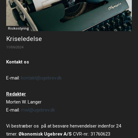
Risikostyring
Kriseledelse
11/06/2024
Kontakt os
E-mail:
kontakt@ugebrev.dk
Redaktør
Morten W. Langer
E-mail:
mwl@ugebrev.dk
Vi bestræber os på at besvare henvendelser indenfor 24
timer.
Økonomisk Ugebrev A/S
CVR-nr.: 31760623