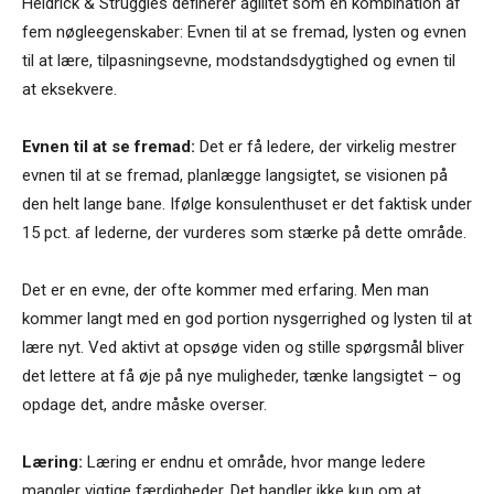
Heidrick & Struggles definerer agilitet som en kombination af
fem nøgleegenskaber: Evnen til at se fremad, lysten og evnen
til at lære, tilpasningsevne, modstandsdygtighed og evnen til
at eksekvere.
Evnen til at se fremad:
Det er få ledere, der virkelig mestrer
evnen til at se fremad, planlægge langsigtet, se visionen på
den helt lange bane. Ifølge konsulenthuset er det faktisk under
15 pct. af lederne, der vurderes som stærke på dette område.
Det er en evne, der ofte kommer med erfaring. Men man
kommer langt med en god portion nysgerrighed og lysten til at
lære nyt. Ved aktivt at opsøge viden og stille spørgsmål bliver
det lettere at få øje på nye muligheder, tænke langsigtet – og
opdage det, andre måske overser.
Læring:
Læring er endnu et område, hvor mange ledere
mangler vigtige færdigheder. Det handler ikke kun om at