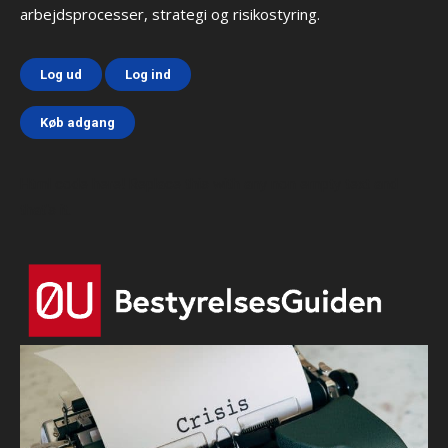
arbejdsprocesser, strategi og risikostyring.
Log ud
Log ind
Køb adgang
Html code here! Replace this with any non empty text and
that's it.