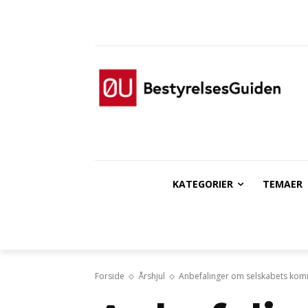
KATEGORIER
TEMAER
Forside
Årshjul
Anbefalinger om selskabets kom