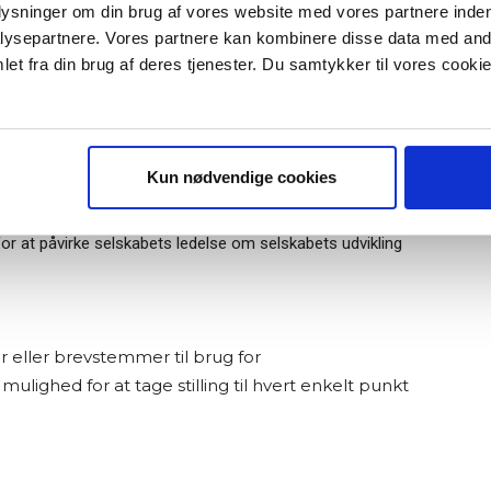
plysninger om din brug af vores website med vores partnere inden
ysepartnere. Vores partnere kan kombinere disse data med andr
et fra din brug af deres tjenester. Du samtykker til vores cookie
r "modtag bogen" bliver du tilmeldt
 tilrettelæggelse af selskabets generalforsamling
uidens ugentlige nyhedsbrev samt
 via mail.
er aktivt ejerskab.
orsamlingen er det vigtigt at tilsikre, at aktionærerne har
Tilmeld
Kun nødvendige cookies
 at møde fysisk frem på generalforsamlingen.
afholde generalforsamling enten helt eller delvist
or at påvirke selskabets ledelse om selskabets udvikling
r eller brevstemmer til brug for
lighed for at tage stilling til hvert enkelt punkt