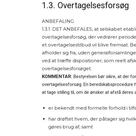
1.3. Overtagelsesforsøg
ANBEFALING
1.3.1. DET ANBEFALES, at selskabet eta
overtagelsesforsøg, der vedrører period
et overtagelsestilbud vil blive fremsat.
afholder sig fra, uden generalforsamlin
ved at træffe dispositioner, som reelt afsk
overtagelsesforsøget.
KOMMENTAR:
Bestyrelsen bør sikre, at der fo
overtagelsesforsøg. En beredskabsprocedure har 
at tage stilling til, om de ønsker at afstå deres 
er bekendt med formelle forhold i til
har drøftet hvem, der påtager sig hvil
gøres brug af, samt