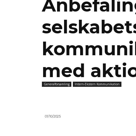
Anbefali
selskabet
kommunik
med akti
Generalforsamling
Intern-Ekstern Kommunikation
01/10/2025