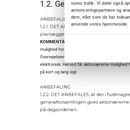
1.2. Generalforsamling
vores trafik. Vi deler også o
annonceringspartnere og anal
dem, eller som de har indsaml
ANBEFALING
Når du trykke
anvende vores hjemmeside.
1.2.1. DET ANBEFALES, at bestyrelsen ved
Bestyrelsesg
markedsføring
planlægger afviklingen, så den understøtt
KOMMENTAR:
Ved tilrettelæggelsen af generalf
mulighed for at deltage, herunder stemme uden
Overvejelserne bør indeholde muligheden for at 
elektronisk. Herved får aktionærerne mulighed f
på kort og lang sigt.
ANBEFALING
1.2.2. DET ANBEFALES, at der i fuldmagte
generalforsamlingen gives aktionærerne mu
på dagsordenen.