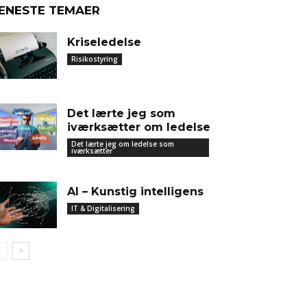
ENESTE TEMAER
Kriseledelse
Risikostyring
Det lærte jeg som
iværksætter om ledelse
Det lærte jeg om ledelse som
iværksætter
AI – Kunstig intelligens
IT & Digitalisering