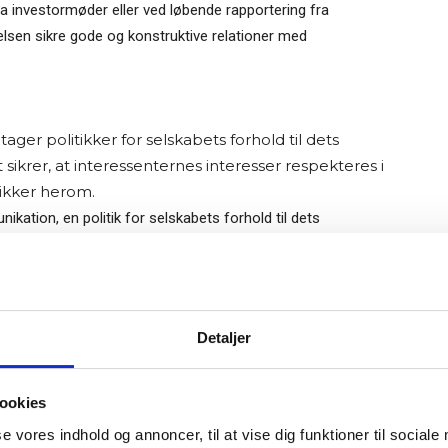
fra investormøder eller ved løbende rapportering fra
lsen sikre gode og konstruktive relationer med
ger politikker for selskabets forhold til dets
sikrer, at interessenternes interesser respekteres i
ikker herom.
ikation, en politik for selskabets forhold til dets
å politikker, som bestyrelsen kan vedtage.
lmeld dig vores
nyhedsbrev
liggør kvartalsrapporter.
Gratis
Detaljer
talsrapporter og anses ikke for at opfylde anbefalingen.
e-bog
odtag Ole Borchs bog
elskabets forhold skaber åbenhed og transparens i forhold
pporter er et væsentligt værktøj til at sikre dette.
ookies
 i en dansk bestyrelse”
se vores indhold og annoncer, til at vise dig funktioner til sociale