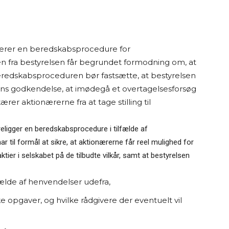
blerer en beredskabsprocedure for
en fra bestyrelsen får begrundet formodning om, at
 Beredskabsproceduren bør fastsætte, at bestyrelsen
gens godkendelse, at imødegå et overtagelsesforsøg
ærer aktionærerne fra at tage stilling til
religger en beredskabsprocedure i tilfælde af
til formål at sikre, at aktionærerne får reel mulighed for
aktier i selskabet på de tilbudte vilkår, samt at bestyrelsen
fælde af henvendelser udefra,
ke opgaver, og hvilke rådgivere der eventuelt vil