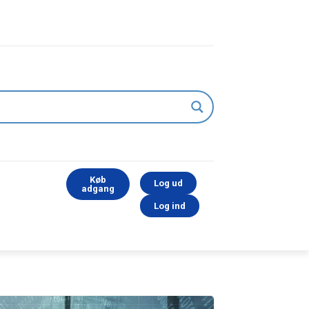
Køb
Log ud
adgang
Log ind