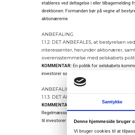
etableres ved deltagelse i eller tilbagemelding 
direktionen. Formanden bør på vegne af bestyre
aktionærerne.
ANBEFALING
1.1.2. DET ANBEFALES, at bestyrelsen vedta
interessenter, herunder aktionærer, samt 
overensstemmelse med selskabets polit
KOMMENTAR:
En politik for selskabets kommun
investorer samt en skattepolitik er eksempler p
Ti
ANBEFALING
1.1.3. DET ANBEFALES, at selskabet offent
Samtykke
KOMMENTAR:
Periodemeddelelser er ikke kvar
– og m
Regelmæssige informationer til markedet om s
til investorer og øvrige interessenter. Kvartalsra
Denne hjemmeside bruger c
“Succes
Vi bruger cookies til at tilpas