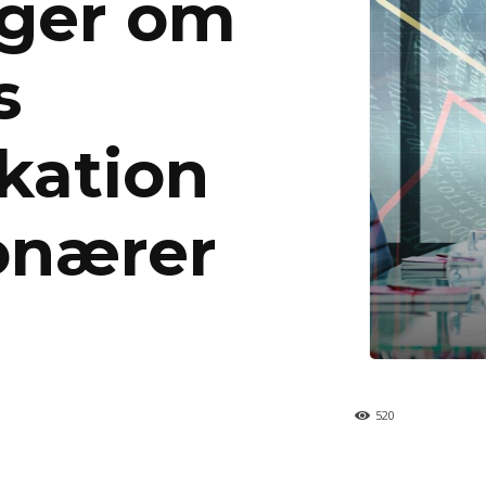
nger om
s
ation
onærer
520