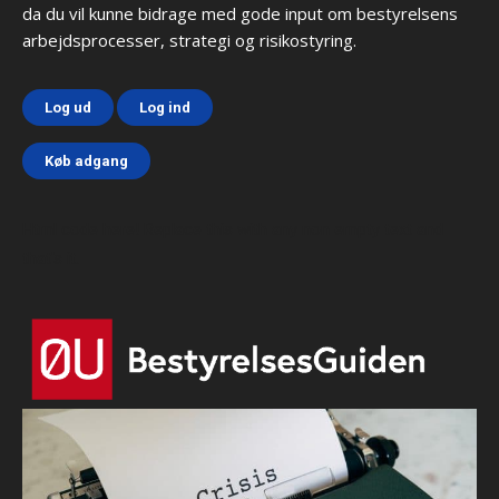
da du vil kunne bidrage med gode input om bestyrelsens
arbejdsprocesser, strategi og risikostyring.
Log ud
Log ind
Køb adgang
Html code here! Replace this with any non empty text and
that's it.