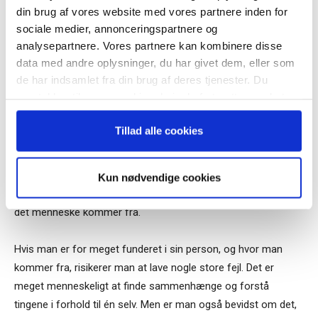
at fokusere på værdiskabelsen for en kunde frem for egne
din brug af vores website med vores partnere inden for
forretningsområder. Jeg plejer at sige, at fælles projekter er
sociale medier, annonceringspartnere og
analysepartnere. Vores partnere kan kombinere disse
vigtigere end egne projekter. Det tankesæt oplever jeg stor
data med andre oplysninger, du har givet dem, eller som
støtte til fra lederne.”
Når du trykker "modtag bogen" bliver du tilmeldt
de har indsamlet fra din brug af deres tjenester. Du
Bestyrelsesguidens ugentlige nyhedsbrev samt
samtykker til vores cookies, hvis du fortsætter med at
markedsføring via mail.
5. Glem dig selv, når du lytter til andre
anvende vores hjemmeside.
”Det er en meget personlig erfaring. Man skal ikke spejle sig i
Tilmeld
Tillad alle cookies
sig selv, når man lytter til andre mennesker. Det betyder, at
hvis andre mennesker siger noget om, hvordan de opfatter
tingene, skal man ikke begynde med at trække på ens egen
Kun nødvendige cookies
erfaring. I stedet skal man presse sig selv til at lytte til, hvor
det menneske kommer fra.
Hvis man er for meget funderet i sin person, og hvor man
kommer fra, risikerer man at lave nogle store fejl. Det er
meget menneskeligt at finde sammenhænge og forstå
tingene i forhold til én selv. Men er man også bevidst om det,