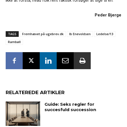
ikke at forstå, hvad folk rent faktisk forsøger at sige til én.”
Peder Bjerge
TAGS
Fremhævet på ugebrev.dk
Ib Enevoldsen
Ledelse/13
Rambøll
RELATEREDE ARTIKLER
Guide: Seks regler for
succesfuld succession