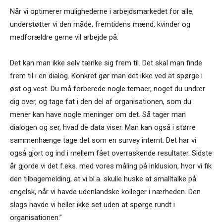
Når vi optimerer mulighederne i arbejdsmarkedet for alle,
understøtter vi den måde, fremtidens mænd, kvinder og
medforældre gerne vil arbejde på.
Det kan man ikke selv tænke sig frem til. Det skal man finde
frem til i en dialog. Konkret gør man det ikke ved at spørge i
øst og vest. Du må forberede nogle temaer, noget du undrer
dig over, og tage fat i den del af organisationen, som du
mener kan have nogle meninger om det. Så tager man
dialogen og ser, hvad de data viser. Man kan også i større
sammenhænge tage det som en survey internt. Det har vi
også gjort og ind i mellem fået overraskende resultater. Sidste
år gjorde vi det f.eks. med vores måling på inklusion, hvor vi fik
den tilbagemelding, at vi bl.a. skulle huske at smalltalke på
engelsk, når vi havde udenlandske kolleger i nærheden. Den
slags havde vi heller ikke set uden at spørge rundt i
organisationen.”