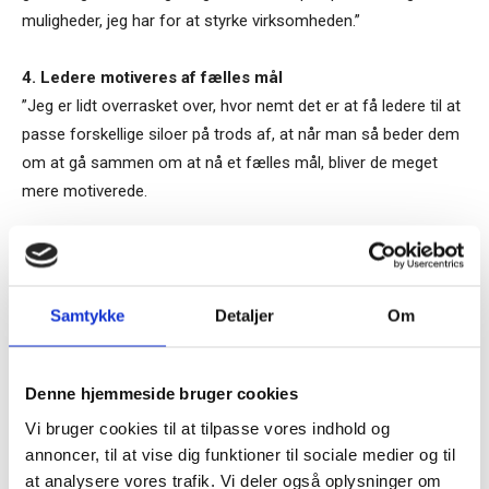
muligheder, jeg har for at styrke virksomheden.”
4. Ledere motiveres af fælles mål
”Jeg er lidt overrasket over, hvor nemt det er at få ledere til at
passe forskellige siloer på trods af, at når man så beder dem
om at gå sammen om at nå et fælles mål, bliver de meget
mere motiverede.
Et eksempel på, at det virkelig rykker sig, er hele temaet
bæredygtighed, hvor vi skal stå sammen om at levere på det.
Rambøll er organiseret i ikke mindre end syv
Samtykke
Detaljer
Om
forretningsområder. Men vi vinder kunder, når vi kan tilbyde
Tilmeld dig vores
ting fra flere forskellige markedsområder i en pakke. Vores
nyhedsbrev
projekter og kunders behov er ofte delt ud over mange
Denne hjemmeside bruger cookies
forskellige fagligheder.
Vi bruger cookies til at tilpasse vores indhold og
– og modtag Ole Borchs bog
annoncer, til at vise dig funktioner til sociale medier og til
“Succes i en dansk bestyrelse”
Det betyder meget, at man kan bede hele organisationen om
at analysere vores trafik. Vi deler også oplysninger om