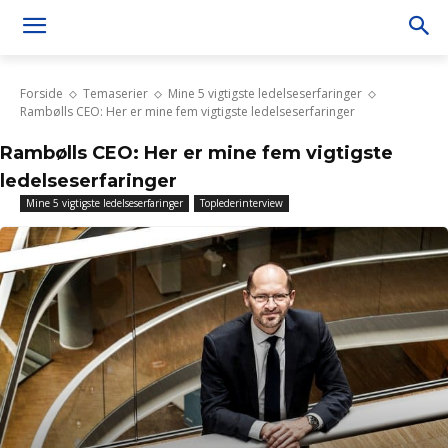
Forside
Temaserier
Mine 5 vigtigste ledelseserfaringer
Rambølls CEO: Her er mine fem vigtigste ledelseserfaringer
Rambølls CEO: Her er mine fem vigtigste
ledelseserfaringer
Mine 5 vigtigste ledelseserfaringer
Toplederinterview