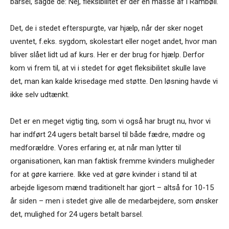
barsel, sagde de: Nej, fleksibilitet er der en masse af i Rambøll.
Det, de i stedet efterspurgte, var hjælp, når der sker noget
uventet, f.eks. sygdom, skolestart eller noget andet, hvor man
bliver slået lidt ud af kurs. Her er der brug for hjælp. Derfor
kom vi frem til, at vi i stedet for øget fleksibilitet skulle lave
det, man kan kalde krisedage med støtte. Den løsning havde vi
ikke selv udtænkt.
Det er en meget vigtig ting, som vi også har brugt nu, hvor vi
har indført 24 ugers betalt barsel til både fædre, mødre og
medforældre. Vores erfaring er, at når man lytter til
organisationen, kan man faktisk fremme kvinders muligheder
for at gøre karriere. Ikke ved at gøre kvinder i stand til at
arbejde ligesom mænd traditionelt har gjort – altså for 10-15
år siden – men i stedet give alle de medarbejdere, som ønsker
det, mulighed for 24 ugers betalt barsel.