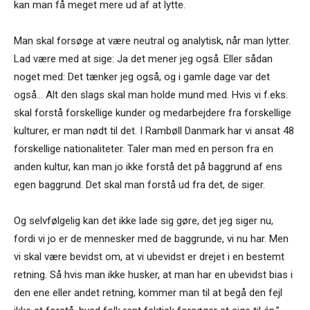
kan man få meget mere ud af at lytte.
Man skal forsøge at være neutral og analytisk, når man lytter.
Lad være med at sige: Ja det mener jeg også. Eller sådan
noget med: Det tænker jeg også, og i gamle dage var det
også… Alt den slags skal man holde mund med. Hvis vi f.eks.
skal forstå forskellige kunder og medarbejdere fra forskellige
kulturer, er man nødt til det. I Rambøll Danmark har vi ansat 48
forskellige nationaliteter. Taler man med en person fra en
anden kultur, kan man jo ikke forstå det på baggrund af ens
egen baggrund. Det skal man forstå ud fra det, de siger.
Og selvfølgelig kan det ikke lade sig gøre, det jeg siger nu,
fordi vi jo er de mennesker med de baggrunde, vi nu har. Men
vi skal være bevidst om, at vi ubevidst er drejet i en bestemt
retning. Så hvis man ikke husker, at man har en ubevidst bias i
den ene eller andet retning, kommer man til at begå den fejl