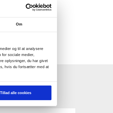
Strategi & Forretningsudvikling
Økonomisk Rådgivning
Log ind
Om
Køb adgang
 medier og til at analysere
 for sociale medier,
e oplysninger, du har givet
s, hvis du fortsætter med at
ESTYRELSE"
Tillad alle cookies