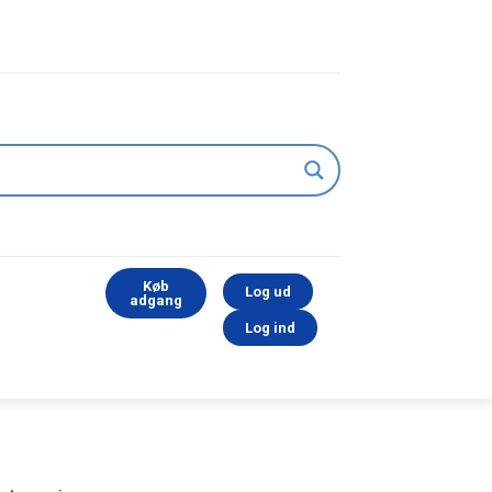
Køb
Log ud
adgang
Log ind