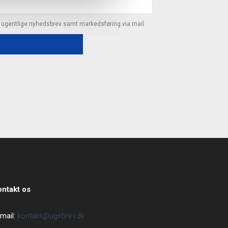
s ugentlige nyhedsbrev samt markedsføring via mail.
ontakt os
mail:
kontakt@ugebrev.dk