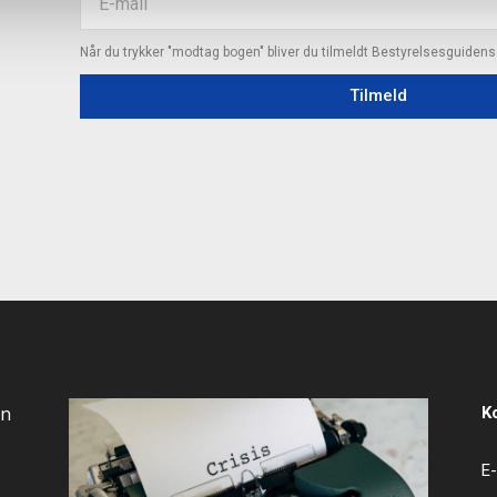
Når du trykker "modtag bogen" bliver du tilmeldt Bestyrelsesguiden
Tilmeld
an
K
E-