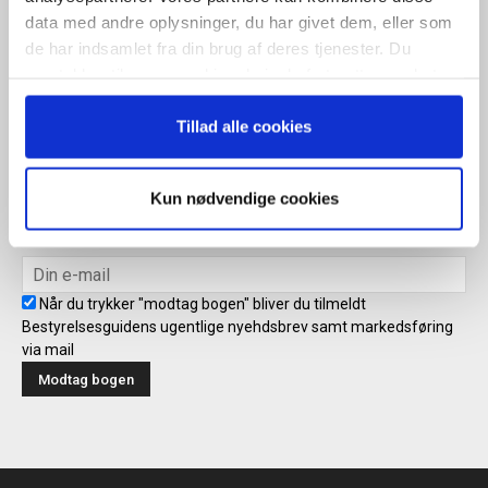
Når du trykker "modtag bogen" bliver du tilmeldt Bestyrelsesguidens
data med andre oplysninger, du har givet dem, eller som
ugentlige nyhedsbrev samt markedsføring via mail.
de har indsamlet fra din brug af deres tjenester. Du
Tilmeld
samtykker til vores cookies, hvis du fortsætter med at
anvende vores hjemmeside.
Tillad alle cookies
Modtag bogen direkte i din
Kun nødvendige cookies
mailboks
Når du trykker "modtag bogen" bliver du tilmeldt
Bestyrelsesguidens ugentlige nyehdsbrev samt markedsføring
via mail