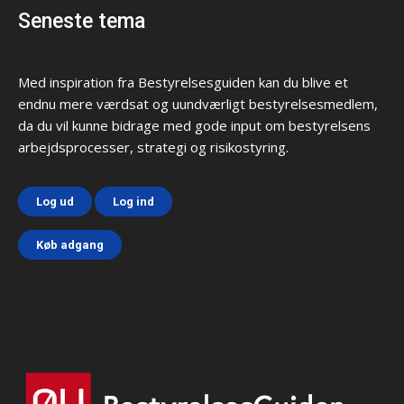
Seneste tema
Med inspiration fra Bestyrelsesguiden kan du blive et
endnu mere værdsat og uundværligt bestyrelsesmedlem,
da du vil kunne bidrage med gode input om bestyrelsens
arbejdsprocesser, strategi og risikostyring.
Log ud
Log ind
Køb adgang
Html code here! Replace this with any non empty text and
that's it.