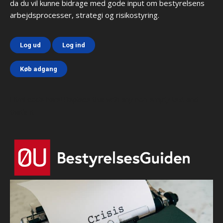
da du vil kunne bidrage med gode input om bestyrelsens
arbejdsprocesser, strategi og risikostyring.
Log ud
Log ind
Køb adgang
Html code here! Replace this with any non empty text and
that's it.