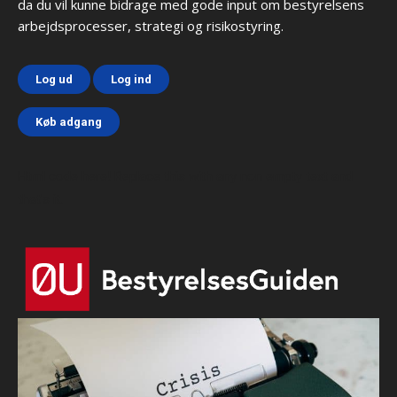
da du vil kunne bidrage med gode input om bestyrelsens
arbejdsprocesser, strategi og risikostyring.
Log ud
Log ind
Køb adgang
Html code here! Replace this with any non empty text and
that's it.