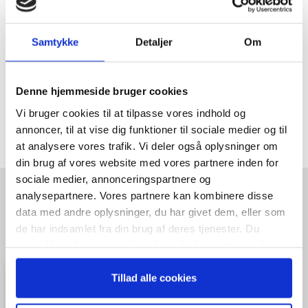
Strategi & Forretningsudvikling
Økonomisk Rådgivning
Samtykke
Detaljer
Om
Log ind
Køb adgang
Denne hjemmeside bruger cookies
Vi bruger cookies til at tilpasse vores indhold og
annoncer, til at vise dig funktioner til sociale medier og til
at analysere vores trafik. Vi deler også oplysninger om
din brug af vores website med vores partnere inden for
sociale medier, annonceringspartnere og
analysepartnere. Vores partnere kan kombinere disse
HENT GRATIS E-BOG "SUCCES I
data med andre oplysninger, du har givet dem, eller som
EN DANSK BESTYRELSE"
de har indsamlet fra din brug af deres tjenester. Du
samtykker til vores cookies, hvis du fortsætter med at
anvende vores hjemmeside.
Tillad alle cookies