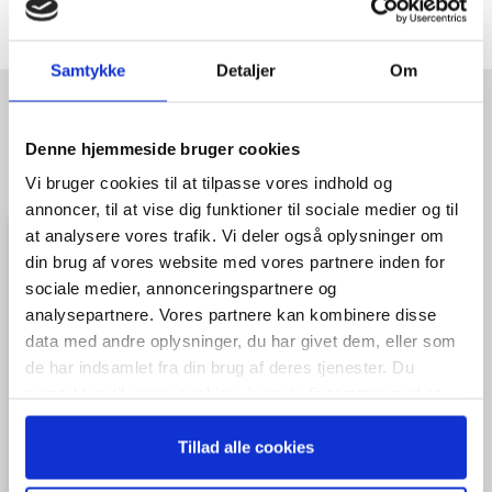
Samtykke
Detaljer
Om
HENT GRATIS E-BOG "SUCCES I
Denne hjemmeside bruger cookies
EN DANSK BESTYRELSE"
Vi bruger cookies til at tilpasse vores indhold og
annoncer, til at vise dig funktioner til sociale medier og til
at analysere vores trafik. Vi deler også oplysninger om
din brug af vores website med vores partnere inden for
sociale medier, annonceringspartnere og
analysepartnere. Vores partnere kan kombinere disse
data med andre oplysninger, du har givet dem, eller som
de har indsamlet fra din brug af deres tjenester. Du
samtykker til vores cookies, hvis du fortsætter med at
anvende vores hjemmeside.
Tillad alle cookies