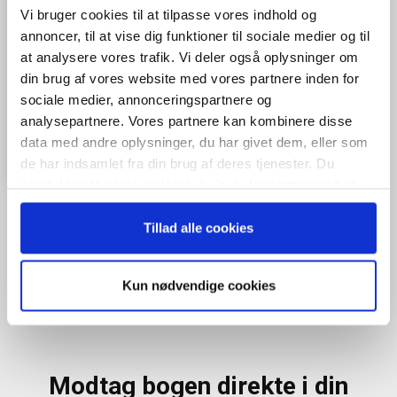
Vi bruger cookies til at tilpasse vores indhold og
annoncer, til at vise dig funktioner til sociale medier og til
at analysere vores trafik. Vi deler også oplysninger om
din brug af vores website med vores partnere inden for
sociale medier, annonceringspartnere og
analysepartnere. Vores partnere kan kombinere disse
data med andre oplysninger, du har givet dem, eller som
de har indsamlet fra din brug af deres tjenester. Du
samtykker til vores cookies, hvis du fortsætter med at
anvende vores hjemmeside.
Tillad alle cookies
Når du trykker "modtag bogen" bliver du tilmeldt Bestyrelsesguidens
ugentlige nyhedsbrev samt markedsføring via mail.
Kun nødvendige cookies
Tilmeld
Modtag bogen direkte i din