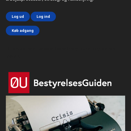
Log ud
Log ind
Køb adgang
Html code here! Replace this with any non empty text and
that's it.