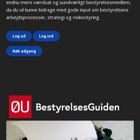
endnu mere værdsat og uundværligt bestyrelsesmedlem,
da du vil kunne bidrage med gode input om bestyrelsens
arbejdsprocesser, strategi og risikostyring.
Log ud
Log ind
Køb adgang
Html code here! Replace this with any non empty text and
that's it.