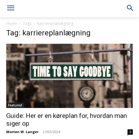
Home
Tags
Karriereplanlægning
Tag: karriereplanlægning
Featured
Guide: Her er en køreplan for, hvordan man
siger op
Morten W. Langer
-
27/03/2024
0