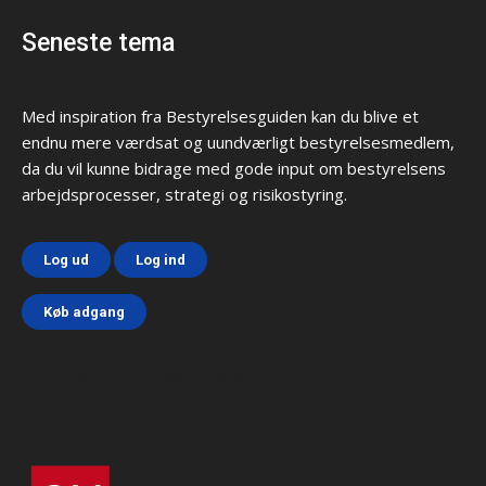
Seneste tema
Med inspiration fra Bestyrelsesguiden kan du blive et
endnu mere værdsat og uundværligt bestyrelsesmedlem,
da du vil kunne bidrage med gode input om bestyrelsens
arbejdsprocesser, strategi og risikostyring.
Log ud
Log ind
Køb adgang
Html code here! Replace this with any non empty text and
that's it.