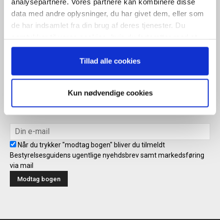
analysepartnere. Vores partnere kan kombinere disse
Når du trykker "modtag bogen" bliver du tilmeldt Bestyrelsesguidens
data med andre oplysninger, du har givet dem, eller som
ugentlige nyhedsbrev samt markedsføring via mail.
de har indsamlet fra din brug af deres tjenester. Du
samtykker til vores cookies, hvis du fortsætter med at
Tilmeld
anvende vores hjemmeside.
Tillad alle cookies
Modtag bogen direkte i din
Kun nødvendige cookies
mailboks
Når du trykker "modtag bogen" bliver du tilmeldt
Bestyrelsesguidens ugentlige nyehdsbrev samt markedsføring
via mail