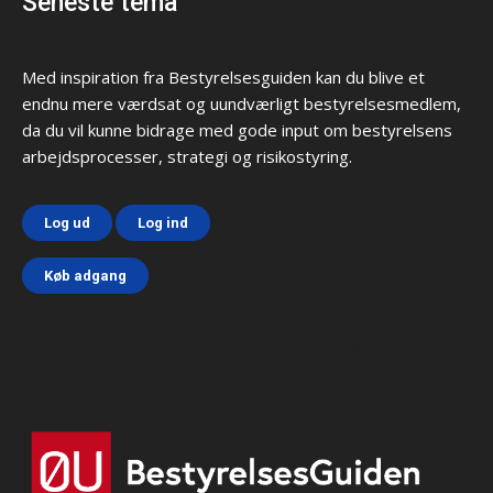
Seneste tema
Med inspiration fra Bestyrelsesguiden kan du blive et
endnu mere værdsat og uundværligt bestyrelsesmedlem,
da du vil kunne bidrage med gode input om bestyrelsens
arbejdsprocesser, strategi og risikostyring.
Log ud
Log ind
Køb adgang
Html code here! Replace this with any non empty text and
that's it.