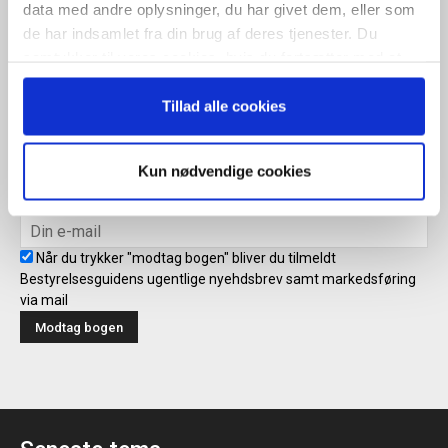
ugentlige nyhedsbrev samt markedsføring via mail.
data med andre oplysninger, du har givet dem, eller som
de har indsamlet fra din brug af deres tjenester. Du
Tilmeld
samtykker til vores cookies, hvis du fortsætter med at
anvende vores hjemmeside.
Tillad alle cookies
Modtag bogen direkte i din
mailboks
Kun nødvendige cookies
Når du trykker "modtag bogen" bliver du tilmeldt
Bestyrelsesguidens ugentlige nyehdsbrev samt markedsføring
via mail