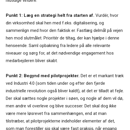
hidtidige vindere.
Punkt 1: Læg en strategi helt fra starten af.
Vurdér, hvor
din virksomhed skal hen med f.eks. digitalisering, og
sammenlign med hvor den faktisk er. Fastlæg delmål på vejen
hen mod slutmålet. Prioritér de tiltag, der kan hjælpe i denne
henseende. Saml opbakning fra ledere på alle relevante
niveauer og sørg for, at det nødvendige engagement hos
medarbejderen bliver skabt.
Punkt 2: Begynd med pilotprojekter.
Det er et markant træk
ved Industri 4.0 (som tiden under og efter den fjerde
industrielle revolution også bliver kaldt), at det er tilladt at fejle.
Der skal sættes nogle projekter i søen, og nogle af dem vil dø,
men andre vil overleve og blive succeser. Det skal dog ikke
være mere løsrevet fra sammenhængen, end at man
tilstræber, at pilotprojekterne indeholder elementer af det,
som man forestiller sig skal være fast praksis, når engang