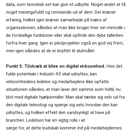
data, som teoretisk set kan give et udbytte. Noget andet at få
noget meningsfuldt og retvisende ud af dem. Det kræver
erfaring, hvilket igen kræver samarbejde på tværs af
organisationen, således at man ikke bruger hver sin metodik i
de forskellige funktioner eller skal opfinde den dybe tallerken
forfra hver gang. Igen er pilotprojekter også en god vej frem,
men igen således at de er knyttet til slutmålet.
Punkt 5: Tilstræb at blive en digital virksomhed.
Hvis det
fulde potentiale i Industri 4.0 skal udnyttes, kan
virksomhedens ledelse og medarbejdere ikke opfatte
situationen således, at man laver det samme som hidtil, nu
blot med digitale hjælpemidler. Man skal tænke sig selv ud fra
den digitale teknologi og spørge sig selv, hvordan den kan
udnyttes, og hvilken effekt den sandsynligt vil have på
branchen. Ledelsen har en vigtig rolle i at
sørge for, at dette budskab kommer ind på medarbejdernes