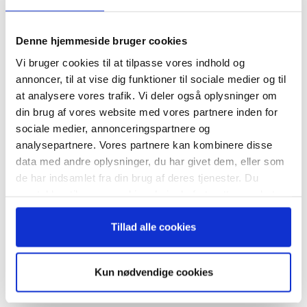
Tilmeld dig vores
nyhedsbrev
Denne hjemmeside bruger cookies
Vi bruger cookies til at tilpasse vores indhold og
– og modtag Ole Borchs bog
annoncer, til at vise dig funktioner til sociale medier og til
“Succes i en dansk bestyrelse”
at analysere vores trafik. Vi deler også oplysninger om
din brug af vores website med vores partnere inden for
RELATEREDE ARTIKLER
sociale medier, annonceringspartnere og
analysepartnere. Vores partnere kan kombinere disse
Guide: Genopfind den
meningsfulde virksomhed
data med andre oplysninger, du har givet dem, eller som
Når du trykker "modtag bogen" bliver du tilmeldt
de har indsamlet fra din brug af deres tjenester. Du
Bestyrelsesguidens ugentlige nyhedsbrev samt
samtykker til vores cookies, hvis du fortsætter med at
markedsføring via mail.
anvende vores hjemmeside.
Tilmeld
Tillad alle cookies
Guide: Fem tegn på, at
topchefen er på vildspor
Kun nødvendige cookies