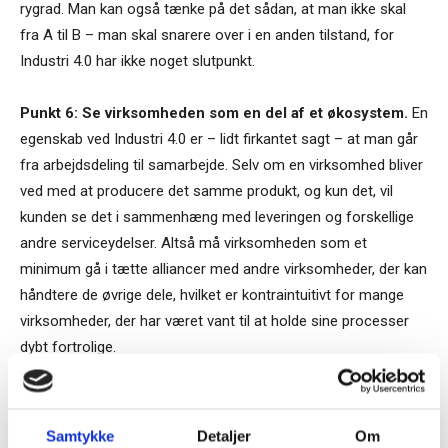
rygrad. Man kan også tænke på det sådan, at man ikke skal
fra A til B – man skal snarere over i en anden tilstand, for
Industri 4.0 har ikke noget slutpunkt.
Punkt 6: Se virksomheden som en del af et økosystem.
En
egenskab ved Industri 4.0 er – lidt firkantet sagt – at man går
fra arbejdsdeling til samarbejde. Selv om en virksomhed bliver
ved med at producere det samme produkt, og kun det, vil
kunden se det i sammenhæng med leveringen og forskellige
andre serviceydelser. Altså må virksomheden som et
minimum gå i tætte alliancer med andre virksomheder, der kan
håndtere de øvrige dele, hvilket er kontraintuitivt for mange
virksomheder, der har været vant til at holde sine processer
dybt fortrolige.
TAGS
Guide
Industri
industrielle revolution
slutmålet
Samtykke
Detaljer
Om
succes med den nye teknologi