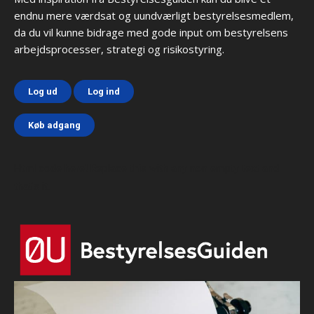
endnu mere værdsat og uundværligt bestyrelsesmedlem,
da du vil kunne bidrage med gode input om bestyrelsens
arbejdsprocesser, strategi og risikostyring.
Log ud
Log ind
Køb adgang
Html code here! Replace this with any non empty text and
that's it.