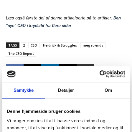
Læs også første del af denne artikelserie på to artikler:
Den
”nye” CEO i krydsild fra flere sider
TAGS
2
CEO
Heidrick & Struggles
megatrends
The CEO Report
Samtykke
Detaljer
Om
Tilmeld dig vores
RELATEREDE ARTIKLER
nyhedsbrev
Denne hjemmeside bruger cookies
Guide: Genopfind den
Vi bruger cookies til at tilpasse vores indhold og
– og modtag Ole Borchs bog
meningsfulde virksomhed
annoncer, til at vise dig funktioner til sociale medier og til