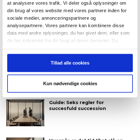
“Succes i en dansk bestyrelse”
at analysere vores trafik. Vi deler også oplysninger om
din brug af vores website med vores partnere inden for
sociale medier, annonceringspartnere og
Guide: Fem tegn på, at
analysepartnere. Vores partnere kan kombinere disse
topchefen er på vildspor
data med andre oplysninger, du har givet dem, eller som
Når du trykker "modtag bogen" bliver du tilmeldt
de har indsamlet fra din brug af deres tjenester. Du
Bestyrelsesguidens ugentlige nyhedsbrev samt
samtykker til vores cookies, hvis du fortsætter med at
markedsføring via mail.
anvende vores hjemmeside.
Tilmeld
Tillad alle cookies
Kun nødvendige cookies
SENESTE ARTIKLER
Guide: Seks regler for
succesfuld succession