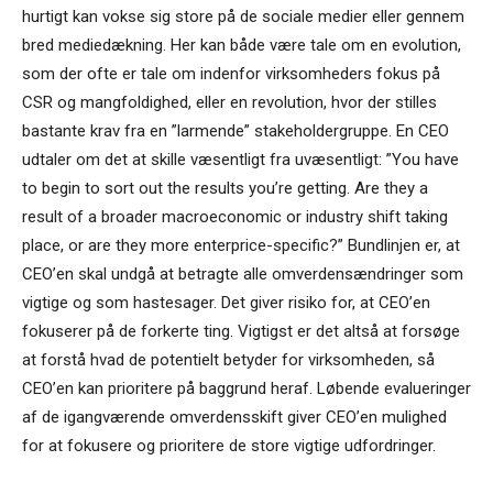
hurtigt kan vokse sig store på de sociale medier eller gennem
bred mediedækning. Her kan både være tale om en evolution,
som der ofte er tale om indenfor virksomheders fokus på
CSR og mangfoldighed, eller en revolution, hvor der stilles
bastante krav fra en ”larmende” stakeholdergruppe. En CEO
udtaler om det at skille væsentligt fra uvæsentligt: ”You have
to begin to sort out the results you’re getting. Are they a
result of a broader macroeconomic or industry shift taking
place, or are they more enterprice-specific?” Bundlinjen er, at
CEO’en skal undgå at betragte alle omverdensændringer som
vigtige og som hastesager. Det giver risiko for, at CEO’en
fokuserer på de forkerte ting. Vigtigst er det altså at forsøge
at forstå hvad de potentielt betyder for virksomheden, så
CEO’en kan prioritere på baggrund heraf. Løbende evalueringer
af de igangværende omverdensskift giver CEO’en mulighed
for at fokusere og prioritere de store vigtige udfordringer.