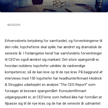
06/03/2015
Erhvervslivets betydning for samfundet, og forventningerne til
den rolle, topcheferne skal spille, har ændret sig dramatisk de
seneste år. I forlængelse heraf har samfundets forventninger
til CEO’en også ændret sig markant. Det store spørgsmål er,
hvordan nutidens topchefer udvikler de nødvendige
kompetencer, så de kan leve op til de nye krav. På baggrund af
interviews med 150 topchefer har headhunterfirmaet Heidrick
& Struggles udarbejdet en analyse ”The CEO Report” som
forsøger at besvare spørgsmålet. Konsulentfirmaet
udgangspunkt er, at CEO’erne som helhed ikke har formået at
tilpasse sig til de nye krav, og de har de seneste år udmøntet