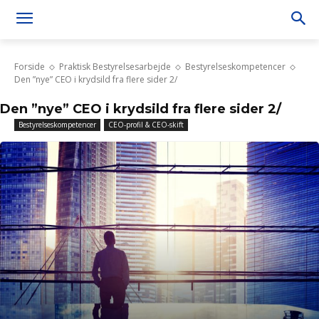
Forside
Praktisk Bestyrelsesarbejde
Bestyrelseskompetencer
Den ”nye” CEO i krydsild fra flere sider 2/
Den ”nye” CEO i krydsild fra flere sider 2/
Bestyrelseskompetencer
CEO-profil & CEO-skift