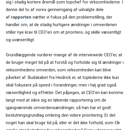
sig i stadig kortere åremål som topchef for virksomhederne. I
denne del to af vores gennemgang af udvalgte dele
af
rapporten
sætter vi fokus på den problemstilling, der
handler om, at de stadig hurtigere ændringer i omverdenen
stiller nye krav til CEO’en om at prioritere, og skille væsentligt
og uvæsentligt.
Grundlæggende vurderer mange af de interviewede CEO’er, at
de bruger meget tid på at forstå og forholde sig til ændringer i
virksomhedens omverden, som virksomheden kan blive
påvirket af. Budskabet fra Heidrick er, at toplederne ikke kun
skal fokusere på speed i forandringer, men i høj grad også
væsentlighed og effekter. Det påpeges, at CEO’en kan komme
langt med at sikre sig en løbende rapportering om de
igangværende omverdensændringer, så han har et godt
beslutningsgrundlag omkring den videre prioritering. Er det
noget han skal bruge tid på, eller er det ikke forhold, som får