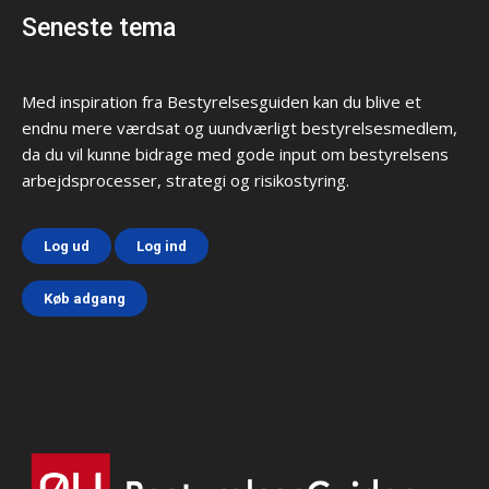
Seneste tema
Med inspiration fra Bestyrelsesguiden kan du blive et
endnu mere værdsat og uundværligt bestyrelsesmedlem,
da du vil kunne bidrage med gode input om bestyrelsens
arbejdsprocesser, strategi og risikostyring.
Log ud
Log ind
Køb adgang
Html code here! Replace this with any non empty text and
that's it.