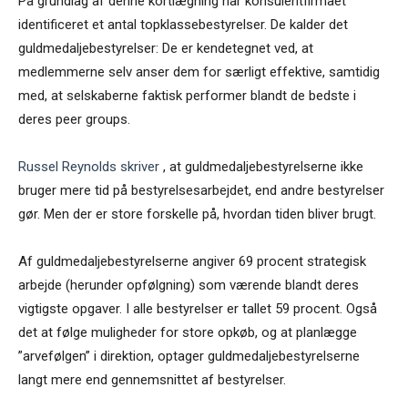
På grundlag af denne kortlægning har konsulentfirmaet
identificeret et antal topklassebestyrelser. De kalder det
guldmedaljebestyrelser: De er kendetegnet ved, at
medlemmerne selv anser dem for særligt effektive, samtidig
med, at selskaberne faktisk performer blandt de bedste i
deres peer groups.
Russel Reynolds skriver
, at guldmedaljebestyrelserne ikke
bruger mere tid på bestyrelsesarbejdet, end andre bestyrelser
gør. Men der er store forskelle på, hvordan tiden bliver brugt.
Af guldmedaljebestyrelserne angiver 69 procent strategisk
arbejde (herunder opfølgning) som værende blandt deres
vigtigste opgaver. I alle bestyrelser er tallet 59 procent. Også
det at følge muligheder for store opkøb, og at planlægge
”arvefølgen” i direktion, optager guldmedaljebestyrelserne
langt mere end gennemsnittet af bestyrelser.