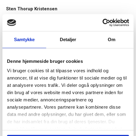
Sten Thorup Kristensen
TAGS
debat
medlemmer
Russel Reynolds
Samtykke
Detaljer
Om
Tilmeld dig vores
nyhedsbrev
Denne hjemmeside bruger cookies
Vi bruger cookies til at tilpasse vores indhold og
– og modtag Ole Borchs bog
annoncer, til at vise dig funktioner til sociale medier og til
“Succes i en dansk bestyrelse”
RELATEREDE ARTIKLER
at analysere vores trafik. Vi deler også oplysninger om
din brug af vores website med vores partnere inden for
Guide: Seks regler for
sociale medier, annonceringspartnere og
succesfuld succession
analysepartnere. Vores partnere kan kombinere disse
data med andre oplysninger, du har givet dem, eller som
Når du trykker "modtag bogen" bliver du tilmeldt
de har indsamlet fra din brug af deres tjenester. Du
Bestyrelsesguidens ugentlige nyhedsbrev samt
samtykker til vores cookies, hvis du fortsætter med at
markedsføring via mail.
Hvornår er det tid til at slå op