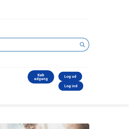
Køb
Log ud
adgang
Log ind