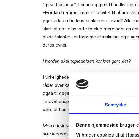
”great business”. I bund og grund handler det o
Hvordan fremmer man kreativitet til at udvikle
øger virksomhedens konkurrenceevne? Alle med
klart, at nogle ansatte tænker mere som en ent
disse talenter i entrepreneurtænkning, og place
deres evner.
Hvordan skal topledelsen konkret gøre det?
I virkeligheden kan man sammenligne det med, a
råder over kapitalressourcer og skaber de rett
Ti
også til opgave at overvåge og vurderer de overo
innovationsprojekter, og sikre at ressourcerne p
Samtykke
sikre at han har adgang til de nødvendige kapi
– og m
Denne hjemmeside bruger c
“Succes
Men udgør det ikke en barriere for management, 
ikke kommer noget ud af det?
Vi bruger cookies til at tilpas