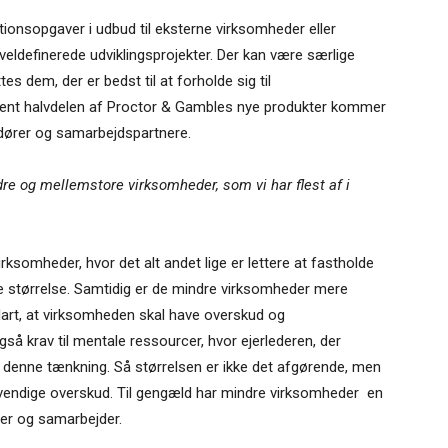
onsopgaver i udbud til eksterne virksomheder eller
t veldefinerede udviklingsprojekter. Der kan være særlige
 dem, der er bedst til at forholde sig til
trent halvdelen af Proctor & Gambles nye produkter kommer
ndører og samarbejdspartnere.
dre og mellemstore virksomheder, som vi har flest af i
somheder, hvor det alt andet lige er lettere at fastholde
e størrelse. Samtidig er de mindre virksomheder mere
 klart, at virksomheden skal have overskud og
også krav til mentale ressourcer, hvor ejerlederen, der
l denne tænkning. Så størrelsen er ikke det afgørende, men
dvendige overskud. Til gengæld har mindre virksomheder en
er og samarbejder.