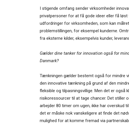
I stigende omfang sender virksomheder innovati
privatpersoner for at få gode ideer eller få løs
udfordringer for virksomheden, som kan målrettes
problemstillingen, for eksempel kunderne. Om
fra eksterne kilder, eksempelvis kunder, levera
Gælder dine tanker for innovation også for min
Danmark?
Tænkningen gælder bestemt også for mindre virk
den innovative tænkning på grund af den mindr
fleksible og tilpasningsvillige. Men det er også
risikoressourcer til at tage chancer. Det stiller 
arbejder 80 timer om ugen, ikke har overskud ti
det er måske nok vanskeligere at finde det nø
mulighed for at komme fremad via partnerskab