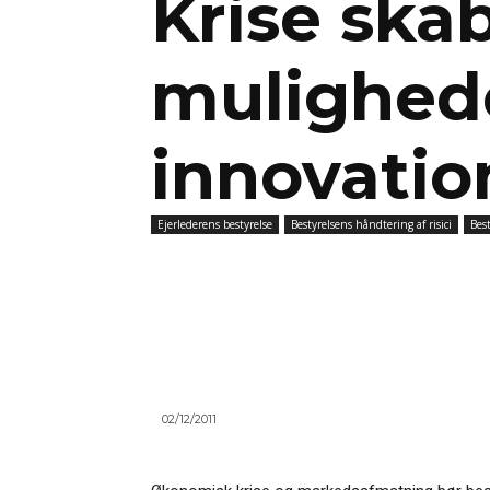
Krise ska
mulighede
innovatio
Ejerlederens bestyrelse
Bestyrelsens håndtering af risici
Bes
02/12/2011