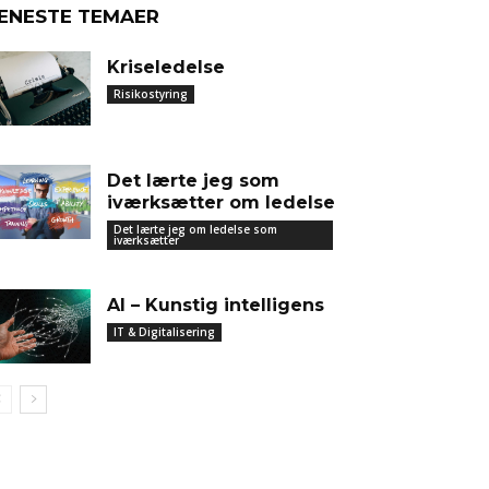
ENESTE TEMAER
Kriseledelse
Risikostyring
Det lærte jeg som
iværksætter om ledelse
Det lærte jeg om ledelse som
iværksætter
AI – Kunstig intelligens
IT & Digitalisering