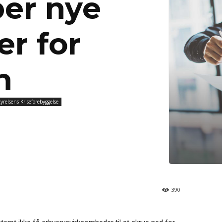
ber nye
r for
n
tyrelsens Kriseforebyggelse
390