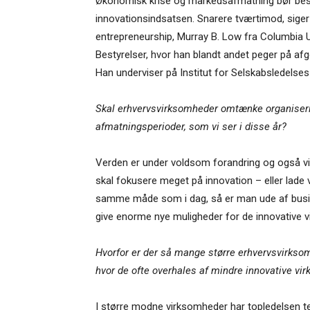
Økonomisk krise og markedsafmatning bør beste
innovationsindsatsen. Snarere tværtimod, siger
entrepreneurship, Murray B. Low fra Columbia U
Bestyrelser, hvor han blandt andet peger på af
Han underviser på Institut for Selskabsledelse
Skal erhvervsvirksomheder omtænke organiseri
afmatningsperioder, som vi ser i disse år?
Verden er under voldsom forandring og også v
skal fokusere meget på innovation – eller lade
samme måde som i dag, så er man ude af busine
give enorme nye muligheder for de innovative 
Hvorfor er der så mange større erhvervsvirksomhe
hvor de ofte overhales af mindre innovative 
I større modne virksomheder har topledelsen te