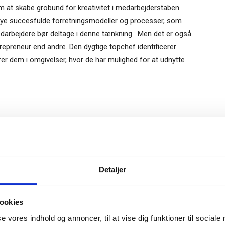
m at skabe grobund for kreativitet i medarbejderstaben.
 nye succesfulde forretningsmodeller og processer, som
arbejdere bør deltage i denne tænkning. Men det er også
repreneur end andre. Den dygtige topchef identificerer
rer dem i omgivelser, hvor de har mulighed for at udnytte
t topledelsen skal opføre sig som venturekapitalister. De
e rammer for de dygtige entrepreneurs. Topledelsen har
lmeld dig vores
rdnede risici ved at gå ind i forskellige
nyhedsbrev
Gratis
rioriteres rigtigt. De skal også guide entrepreneuren, og
Detaljer
e-bog
tal og kompetenceressourcer.
odtag Ole Borchs bog
ookies
 i en dansk bestyrelse”
at innovation som regel indebærer store risici for, at der
se vores indhold og annoncer, til at vise dig funktioner til sociale