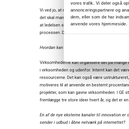
vores trafik. Vi deler også o
annonceringspartnere og anal
Vi ved jo, at ni ud af ti innovations projekter 
dem, eller som de har indsaml
det skal man også vide i de større virksomhede
Når du trykke
anvende vores hjemmeside.
at ledelsen skal lære at kunne håndtere og forho
Bestyrelsesg
markedsføring
processen. Det er en vigtig del af hele mind sett
Hvordan kan ledelsen organisere de mest innov
Virksomhederne kan organisere det på mange måd
i virksomheden og udenfor. Internt kan det vær
ressourcerne. Det kan også være ustruktureret
motiveres til at anvende en bestemt procentandel
projekter, som kan gavne virksomheden. I GE sti
fremlægge tre store ideer hvert år, og det er en
En af de nye eksterne kanaler til innovation e
sender i udbud i åbne netværk på internettet?