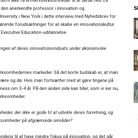
mt ikke få erhvervsvirksomheder til at skrue ned for
S
 den anerkendte professor i innovation og
niversity i New York i dette interview med Nyhedsbrev for
gørende forudsætninger for at skabe en innovationskultur.
s Executive Education-uddannelse.
ngen af deres innovationsindsats under økonomiske
irksomhedernes markeder. Så det korte budskab er, at man
 være og dø. Hvis man fortsætter med at gøre tingene på
ss om 3-4 år. På den anden side kan tider, som vi ser nu,
virksomheder.
der, der ikke er gode til at udvikle deres forretning, og
virksomheder på afgrænsede områder?
ndens til at have mindre fokus på innovation, og det går