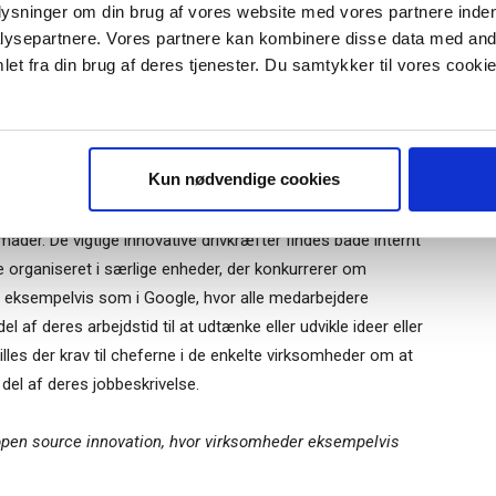
plysninger om din brug af vores website med vores partnere inden
ysepartnere. Vores partnere kan kombinere disse data med andr
for nye entrepreneurer ikke munde ud i noget kommercielt. Og
et fra din brug af deres tjenester. Du samtykker til vores cookie
r, som ønsker at have fokus på innovation. Man kan sige,
r "modtag bogen" bliver du tilmeldt
lde sig til fejlslagne projekter som en naturlig del af
uidens ugentlige nyhedsbrev samt
 via mail.
et, at man også lærer af sine fejltagelser.
Tilmeld
Kun nødvendige cookies
ative kræfter i virksomheden?
er. De vigtige innovative drivkræfter findes både internt
e organiseret i særlige enheder, der konkurrerer om
, eksempelvis som i Google, hvor alle medarbejdere
 af deres arbejdstid til at udtænke eller udvikle ideer eller
lles der krav til cheferne i de enkelte virksomheder om at
 del af deres jobbeskrivelse.
r open source innovation, hvor virksomheder eksempelvis