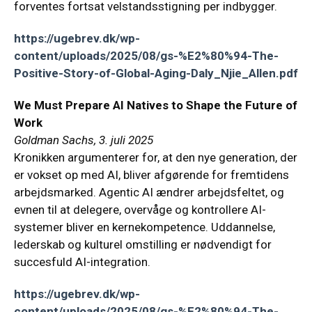
forventes fortsat velstandsstigning per indbygger.
https://ugebrev.dk/wp-
content/uploads/2025/08/gs-%E2%80%94-The-
Positive-Story-of-Global-Aging-Daly_Njie_Allen.pdf
We Must Prepare AI Natives to Shape the Future of
Work
Goldman Sachs, 3. juli 2025
Kronikken argumenterer for, at den nye generation, der
er vokset op med AI, bliver afgørende for fremtidens
arbejdsmarked. Agentic AI ændrer arbejdsfeltet, og
evnen til at delegere, overvåge og kontrollere AI-
systemer bliver en kernekompetence. Uddannelse,
lederskab og kulturel omstilling er nødvendigt for
succesfuld AI-integration.
https://ugebrev.dk/wp-
content/uploads/2025/08/gs-%E2%80%94-The-