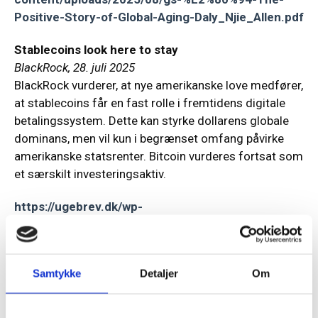
Positive-Story-of-Global-Aging-Daly_Njie_Allen.pdf
Stablecoins look here to stay
BlackRock, 28. juli 2025
BlackRock vurderer, at nye amerikanske love medfører,
at stablecoins får en fast rolle i fremtidens digitale
betalingssystem. Dette kan styrke dollarens globale
dominans, men vil kun i begrænset omfang påvirke
amerikanske statsrenter. Bitcoin vurderes fortsat som
et særskilt investeringsaktiv.
https://ugebrev.dk/wp-
content/uploads/2025/08/BR-stablecoins-look-
here-to-stay.pdf
Samtykke
Detaljer
Om
Resilient growth in Q2, in both the Eurozone and
the United States
Tilmeld dig vores
BNP Paribas, 30. juli 2025
nyhedsbrev