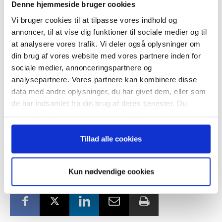
Denne hjemmeside bruger cookies
Analyser viser, at væksten i både eurozonen og USA
var overraskende robust i 2. kvartal 2025 trods store
Vi bruger cookies til at tilpasse vores indhold og
– og modtag Ole Borchs bog
udsving i handelsbalancer pga. nye toldbarrierer.
annoncer, til at vise dig funktioner til sociale medier og til
“Succes i en dansk bestyrelse”
at analysere vores trafik. Vi deler også oplysninger om
Eurozonen oplever fortsat solide vækstudsigter, mens
din brug af vores website med vores partnere inden for
den amerikanske økonomi forventes at blive dæmpet
sociale medier, annonceringspartnere og
af højere inflation og lavere forbrug i de kommende
analysepartnere. Vores partnere kan kombinere disse
kvartaler.
data med andre oplysninger, du har givet dem, eller som
Når du trykker "modtag bogen" bliver du tilmeldt
de har indsamlet fra din brug af deres tjenester. Du
https://ugebrev.dk/wp-
Bestyrelsesguidens ugentlige nyhedsbrev samt
samtykker til vores cookies, hvis du fortsætter med at
content/uploads/2025/08/EcoFlash_30July2025.p
markedsføring via mail.
anvende vores hjemmeside.
df
Tilmeld
Tillad alle cookies
TAGS
Bestyrelsesguiden Brief
Brief
Fremhævet på ugebrev.dk
Kun nødvendige cookies