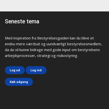
Seneste tema
Med inspiration fra Bestyrelsesguiden kan du blive et
endnu mere værdsat og uundværligt bestyrelsesmedlem,
da du vil kunne bidrage med gode input om bestyrelsens
arbejdsprocesser, strategi og risikostyring.
Log ud
Log ind
Køb adgang
Html code here! Replace this with any non empty text and
that's it.